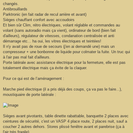
changés.
Antibrouillards
Parktronic (en fait radar de recul arrière et avant)
Sièges chauffant confort avec accoudoirs
Et bien sûr Clim, rétro électriques, volant réglable et commandes au
volant (sans autoradio mais ça vient), ordinateur de bord (bien fait
d'ailleurs), régulateur de vitesses, condanation centralisée et anti
démarrage etc... ha oui, les vitres électriques et teintées!
Il n'y avait pas de roue de secours (j'en ai demandé une) mais un
compresseur + une bonbonne de liquide pour colmater la fuite. Un truc qui
à l'air pas mal fait d'ailleurs.
Porte latérale avec assistance électrique pour la fermeture, elle est pas
totalement électrique mais ça évite de la claquer.
Pour ce qui est de l’aménagement :
Marche pied électrique (il a pris déjà des coups, ça va pas le faire...),
moustiquaire de porte latérale :
Sièges avant pivotants, table dinette rabattable, banquette 2 places avec
ceintures de sécurité, c'est un VASP 4 place route, 2 places nuit, sauf a
coucher 2 autres dehors. Stores plissé fenêtre avant et parebrise (ça à
l'air très fragile).