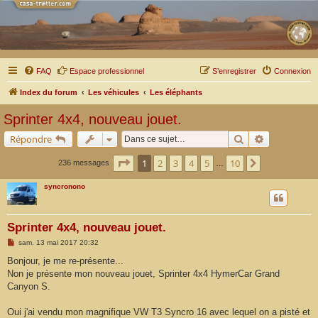
FAQ
Espace professionnel
S’enregistrer
Connexion
Index du forum
Les véhicules
Les éléphants
Sprinter 4x4, nouveau jouet.
Rechercher
Recherche a
Répondre
Page
1
sur
10
1
2
3
4
5
10
Suivante
236 messages
…
syncronono
Sprinter 4x4, nouveau jouet.
M
sam. 13 mai 2017 20:32
e
s
Bonjour, je me re-présente...
s
Non je présente mon nouveau jouet, Sprinter 4x4 HymerCar Grand
a
g
Canyon S.
e
Oui j'ai vendu mon magnifique VW T3 Syncro 16 avec lequel on a pisté et