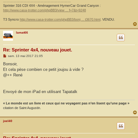
……………………………………………………
Sprinter 316 CDI 4X4 - Aménagement HymerCar Grand Canyon :
http://www.casa-trotter.com/phpBB3/view ... f=7&t=9248
T3 Syncro
http://www.casa-trotter.com/phpBB3/bonj ... t3670.html
. VENDU.
Iamat66
Re: Sprinter 4x4, nouveau jouet.
M
sam. 13 mai 2017 21:05
e
s
Bonsoir,
s
Et cela pèse combien ce petit joujou à vide ?
a
g
@++ René
e
Envoyé de mon iPad en utilisant Tapatalk
« Le monde est un livre et ceux qui ne voyagent pas n’en lisent qu’une page »
citation de Saint Augustin.
joel40