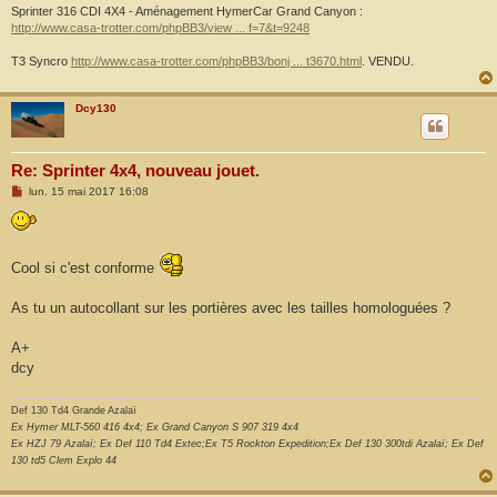
Sprinter 316 CDI 4X4 - Aménagement HymerCar Grand Canyon :
http://www.casa-trotter.com/phpBB3/view ... f=7&t=9248
T3 Syncro
http://www.casa-trotter.com/phpBB3/bonj ... t3670.html
. VENDU.
Dcy130
Re: Sprinter 4x4, nouveau jouet.
M
lun. 15 mai 2017 16:08
e
s
s
a
g
Cool si c'est conforme
e
As tu un autocollant sur les portières avec les tailles homologuées ?
A+
dcy
Def 130 Td4 Grande Azalaï
Ex Hymer MLT-560 416 4x4; Ex Grand Canyon S 907 319 4x4
Ex HZJ 79 Azalaï; Ex Def 110 Td4 Extec;Ex T5 Rockton Expedition;Ex Def 130 300tdi Azalaï; Ex Def
130 td5 Clem Explo 44