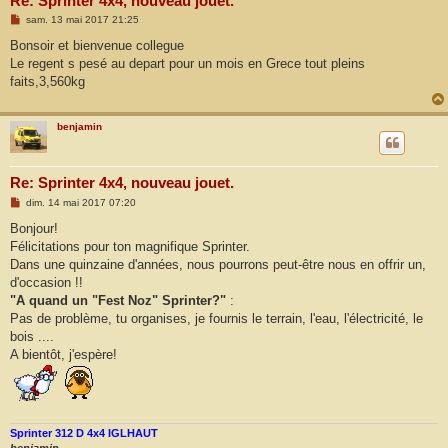
Re: Sprinter 4x4, nouveau jouet.
M
sam. 13 mai 2017 21:25
e
s
Bonsoir et bienvenue collegue
s
Le regent s pesé au depart pour un mois en Grece tout pleins
a
g
faits,3,560kg
e
benjamin
Re: Sprinter 4x4, nouveau jouet.
M
dim. 14 mai 2017 07:20
e
s
Bonjour!
s
Félicitations pour ton magnifique Sprinter.
a
g
Dans une quinzaine d'années, nous pourrons peut-être nous en offrir un,
e
d'occasion !!
"A quand un "Fest Noz" Sprinter?"
:
Pas de problème, tu organises, je fournis le terrain, l'eau, l'électricité, le
bois ....
A bientôt, j'espère!
Sprinter 312 D 4x4 IGLHAUT