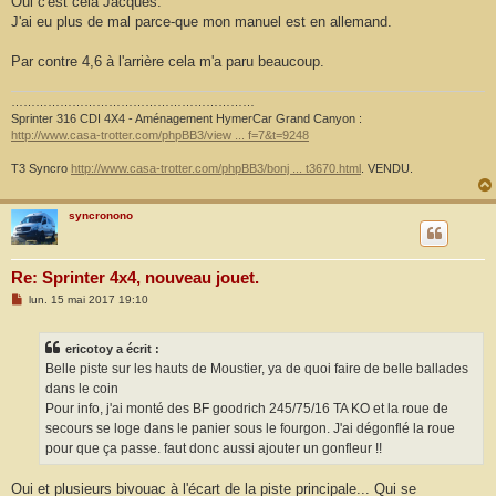
Oui c'est cela Jacques.
s
J'ai eu plus de mal parce-que mon manuel est en allemand.
a
g
e
Par contre 4,6 à l'arrière cela m'a paru beaucoup.
……………………………………………………
Sprinter 316 CDI 4X4 - Aménagement HymerCar Grand Canyon :
http://www.casa-trotter.com/phpBB3/view ... f=7&t=9248
T3 Syncro
http://www.casa-trotter.com/phpBB3/bonj ... t3670.html
. VENDU.
syncronono
Re: Sprinter 4x4, nouveau jouet.
M
lun. 15 mai 2017 19:10
e
s
s
ericotoy a écrit :
a
g
Belle piste sur les hauts de Moustier, ya de quoi faire de belle ballades
e
dans le coin
Pour info, j'ai monté des BF goodrich 245/75/16 TA KO et la roue de
secours se loge dans le panier sous le fourgon. J'ai dégonflé la roue
pour que ça passe. faut donc aussi ajouter un gonfleur !!
Oui et plusieurs bivouac à l'écart de la piste principale... Qui se