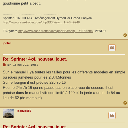
goudronne petit à petit.
……………………………………………………
Sprinter 316 CDI 4X4 - Aménagement HymerCar Grand Canyon :
http://www.casa-trotter.com/phpBB3/view ... f=7&t=9248
T3 Syncro
http://www.casa-trotter.com/phpBB3/bonj ... t3670.html
. VENDU.
joel40
Re: Sprinter 4x4, nouveau jouet.
M
lun. 15 mai 2017 19:52
e
s
Sur le manuel il ya toutes les tailles pour les differents modèles en simple
s
ou roues jumelées pour les 2,3,4,5tonnes
a
g
Sur le fourgon il est précisé 225 75 16
e
Pour le 245 75 16 qui ne passe pas en place roue de secours il est
précisé dans le manuel vitesse limité à 120 et la jante a un et de 54 au
lieu de 62 (de memoire)
jacques87
Re: Sprinter 4x4, nouveau jouet.