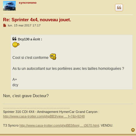
syncronono
Re: Sprinter 4x4, nouveau jouet.
M
lun. 15 mai 2017 17:17
e
s
s
Dcy130 a écrit :
a
g
e
Cool si c'est conforme
As tu un autocollant sur les portières avec les tailles homologuées ?
A+
dcy
Non, c'est grave Docteur?
……………………………………………………
Sprinter 316 CDI 4X4 - Aménagement HymerCar Grand Canyon :
http://www.casa-trotter.com/phpBB3/view ... f=7&t=9248
T3 Syncro
http://www.casa-trotter.com/phpBB3/bonj ... t3670.html
. VENDU.