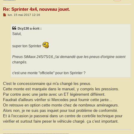
Re: Sprinter 4x4, nouveau jouet.
M
lun. 15 mai 2017 12:16
e
s
s
Dcy130 a écrit :
a
g
Salut,
e
super ton Sprinter
Pneus StMaxx 245/75/16, j'ai demandé que les pneus d'origine soient
changés.
c'est une monte "officielle" pour ton Sprinter ?
C'est le concessionnaire qui m'a changé les pneus.
Cette monte est marquée dans le manuel, y compris les pressions.
Par contre avec une jante avec un ET légèrement différent.
Faudrait d'ailleurs vérifier si Mercedes peut fournir cette jante...
On retrouve en option cette monte chez de nombreux aménageurs.
Alors non, je ne suis pas inquiet pour tout problème de conformité.
Et à l'occasion je passerai dans un centre de contrôle technique pour
vérifier et surtout faire peser le véhicule chargé. ça c'est important.
……………………………………………………