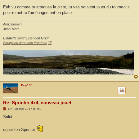
Euh vu comme tu attaques la piste, tu vas souvent jouer du tourne-vis
pour remettre l'aménagement en place.
Amicalement,
Jean-Marc
Estafette
2wd "Extended Grip".
Estapinou dans son Estafette
Dcy130
Re: Sprinter 4x4, nouveau jouet.
M
lun. 15 mai 2017 07:59
e
s
Salut,
s
a
g
super ton Sprinter
e