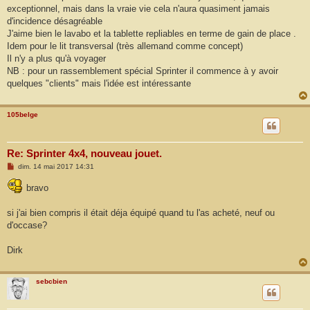
exceptionnel, mais dans la vraie vie cela n'aura quasiment jamais
d'incidence désagréable
J'aime bien le lavabo et la tablette repliables en terme de gain de place .
Idem pour le lit transversal (très allemand comme concept)
Il n'y a plus qu'à voyager
NB : pour un rassemblement spécial Sprinter il commence à y avoir
quelques "clients" mais l'idée est intéressante
105belge
Re: Sprinter 4x4, nouveau jouet.
M
dim. 14 mai 2017 14:31
e
s
bravo
s
a
g
si j'ai bien compris il était déja équipé quand tu l'as acheté, neuf ou
e
d'occase?
Dirk
sebcbien