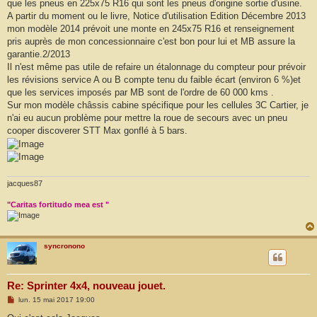
g
que les pneus en 225x75 R16 qui sont les pneus d'origine sortie d'usine.
e
A partir du moment ou le livre, Notice d'utilisation Edition Décembre 2013
mon modèle 2014 prévoit une monte en 245x75 R16 et renseignement
pris auprès de mon concessionnaire c'est bon pour lui et MB assure la
garantie.2/2013
Il n'est même pas utile de refaire un étalonnage du compteur pour prévoir
les révisions service A ou B compte tenu du faible écart (environ 6 %)et
que les services imposés par MB sont de l'ordre de 60 000 kms .
Sur mon modèle châssis cabine spécifique pour les cellules 3C Cartier, je
n'ai eu aucun problème pour mettre la roue de secours avec un pneu
cooper discoverer STT Max gonflé à 5 bars.
jacques87
"Caritas fortitudo mea est "
syncronono
Re: Sprinter 4x4, nouveau jouet.
M
lun. 15 mai 2017 19:00
e
s