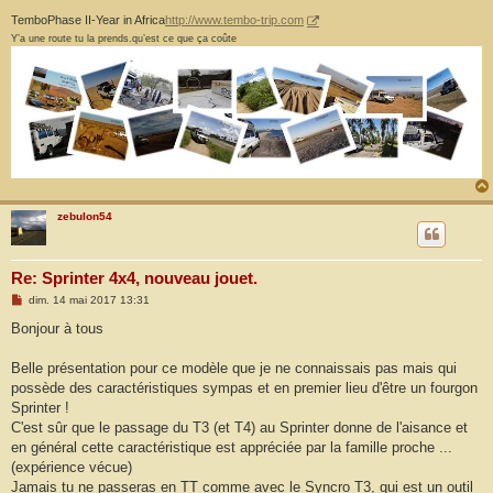
TemboPhase II-Year in Africa
http://www.tembo-trip.com
Y’a une route tu la prends.qu’est ce que ça coûte
zebulon54
Re: Sprinter 4x4, nouveau jouet.
M
dim. 14 mai 2017 13:31
e
s
Bonjour à tous
s
a
g
Belle présentation pour ce modèle que je ne connaissais pas mais qui
e
possède des caractéristiques sympas et en premier lieu d'être un fourgon
Sprinter !
C'est sûr que le passage du T3 (et T4) au Sprinter donne de l'aisance et
en général cette caractéristique est appréciée par la famille proche ...
(expérience vécue)
Jamais tu ne passeras en TT comme avec le Syncro T3, qui est un outil