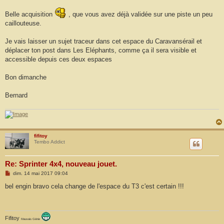
a
g
Belle acquisition
, que vous avez déjà validée sur une piste un peu
e
caillouteuse.
Je vais laisser un sujet traceur dans cet espace du Caravansérail et
déplacer ton post dans Les Eléphants, comme ça il sera visible et
accessible depuis ces deux espaces
Bon dimanche
Bernard
fifitoy
Tembo Addict
Re: Sprinter 4x4, nouveau jouet.
M
dim. 14 mai 2017 09:04
e
s
bel engin bravo cela change de l'espace du T3 c'est certain !!!
s
a
g
e
Fifitoy
Mauvais Génie