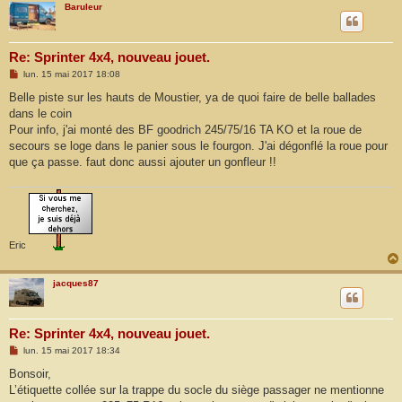
Baruleur
Re: Sprinter 4x4, nouveau jouet.
M
lun. 15 mai 2017 18:08
e
s
Belle piste sur les hauts de Moustier, ya de quoi faire de belle ballades
s
dans le coin
a
g
Pour info, j'ai monté des BF goodrich 245/75/16 TA KO et la roue de
e
secours se loge dans le panier sous le fourgon. J'ai dégonflé la roue pour
que ça passe. faut donc aussi ajouter un gonfleur !!
Eric
jacques87
Re: Sprinter 4x4, nouveau jouet.
M
lun. 15 mai 2017 18:34
e
s
Bonsoir,
s
L’étiquette collée sur la trappe du socle du siège passager ne mentionne
a