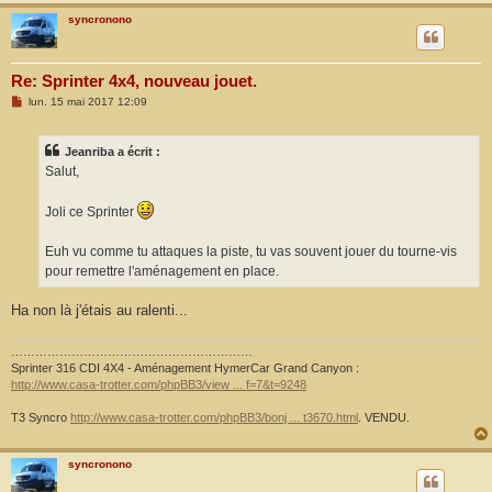
syncronono
Re: Sprinter 4x4, nouveau jouet.
M
lun. 15 mai 2017 12:09
e
s
s
Jeanriba a écrit :
a
g
Salut,
e
Joli ce Sprinter
Euh vu comme tu attaques la piste, tu vas souvent jouer du tourne-vis
pour remettre l'aménagement en place.
Ha non là j'étais au ralenti...
……………………………………………………
Sprinter 316 CDI 4X4 - Aménagement HymerCar Grand Canyon :
http://www.casa-trotter.com/phpBB3/view ... f=7&t=9248
T3 Syncro
http://www.casa-trotter.com/phpBB3/bonj ... t3670.html
. VENDU.
syncronono