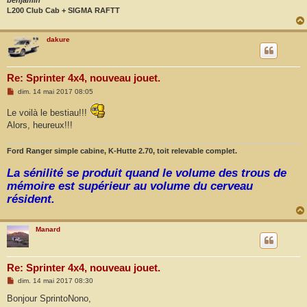
benjamin
L200 Club Cab + SIGMA RAFTT
dakure
Re: Sprinter 4x4, nouveau jouet.
M
dim. 14 mai 2017 08:05
e
s
Le voilà le bestiau!!!
s
Alors, heureux!!!
a
g
e
Ford Ranger simple cabine, K-Hutte 2.70, toit relevable complet.
La sénilité se produit quand le volume des trous de
mémoire est supérieur au volume du cerveau
résident.
Manard
Re: Sprinter 4x4, nouveau jouet.
M
dim. 14 mai 2017 08:30
e
s
Bonjour SprintoNono,
s