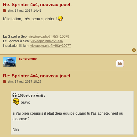
Re: Sprinter 4x4, nouveau jouet.
M
dim. 14 mai 2017 14:41
e
s
félicitation, très beau sprinter !
s
a
g
e
La Gazell à Seb:
viewtopic.php?f=6&t=10078
Le Sprinter à Seb:
viewtopic.php?t=9334
installation lithium:
viewtopic.php?f=9&t=10077
syncronono
Re: Sprinter 4x4, nouveau jouet.
M
dim. 14 mai 2017 18:27
e
s
s
105belge a écrit :
a
g
bravo
e
si j'ai bien compris il était déja équipé quand tu l'as acheté, neuf ou
d'occase?
Dirk