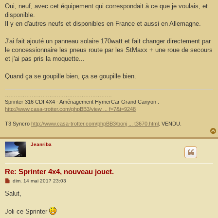
Oui, neuf, avec cet équipement qui correspondait à ce que je voulais, et
disponible.
Il y en d'autres neufs et disponibles en France et aussi en Allemagne.
J'ai fait ajouté un panneau solaire 170watt et fait changer directement par
le concessionnaire les pneus route par les StMaxx + une roue de secours
et j'ai pas pris la moquette...
Quand ça se goupille bien, ça se goupille bien.
……………………………………………………
Sprinter 316 CDI 4X4 - Aménagement HymerCar Grand Canyon :
http://www.casa-trotter.com/phpBB3/view ... f=7&t=9248
T3 Syncro
http://www.casa-trotter.com/phpBB3/bonj ... t3670.html
. VENDU.
Jeanriba
Re: Sprinter 4x4, nouveau jouet.
M
dim. 14 mai 2017 23:03
e
s
Salut,
s
a
g
Joli ce Sprinter
e