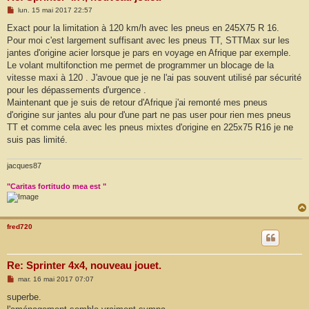
M
lun. 15 mai 2017 22:57
e
s
Exact pour la limitation à 120 km/h avec les pneus en 245X75 R 16.
s
Pour moi c'est largement suffisant avec les pneus TT, STTMax sur les
a
g
jantes d'origine acier lorsque je pars en voyage en Afrique par exemple.
e
Le volant multifonction me permet de programmer un blocage de la
vitesse maxi à 120 . J'avoue que je ne l'ai pas souvent utilisé par sécurité
pour les dépassements d'urgence .
Maintenant que je suis de retour d'Afrique j'ai remonté mes pneus
d'origine sur jantes alu pour d'une part ne pas user pour rien mes pneus
TT et comme cela avec les pneus mixtes d'origine en 225x75 R16 je ne
suis pas limité.
jacques87
"Caritas fortitudo mea est "
fred720
Re: Sprinter 4x4, nouveau jouet.
M
mar. 16 mai 2017 07:07
e
s
superbe.
s