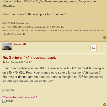
Pneus StMaxx 245/75/16, j'ai demandé que les pneus d'origine soient
changés.
c'est une monte "officielle" pour ton Sprinter ?
Def 130 Td4 Grande Azalaï
Ex Hymer MLT-560 416 4x4; Ex Grand Canyon S 907 319 4x4
Ex HZJ 79 Azalaï; Ex Def 110 Td4 Extec;Ex T5 Rockton Expedition;Ex Def 130 300tdi Azalaï; Ex Def
130 td5 Clem Explo 44
jacques87
Re: Sprinter 4x4, nouveau jouet.
M
lun. 15 mai 2017 12:07
e
s
Pour mon modèle sprinter 319 cdi bluetech de Août 2014 c'est homologué
s
en 245 x75 R16. Pour Pour preuve et le savoir, le manuel d'utilisation à
a
g
été revu et donne comme pour les montes d'origine en 225 les pressions .
e
les charges maximum par essieu etc.
jacques87
"Caritas fortitudo mea est "