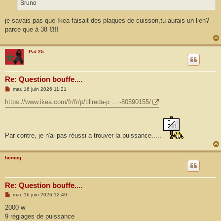
Bruno
je savais pas que Ikea faisait des plaques de cuisson,tu aurais un lien?
parce que à 38 €!!!
Pat 25
Re: Question bouffe....
M
mar. 16 juin 2026 11:21
e
s
https://www.ikea.com/fr/fr/p/tillreda-p ... -80590155/
s
a
g
e
Par contre, je n'ai pas réussi a trouver la puissance.....
bcmog
Re: Question bouffe....
M
mar. 16 juin 2026 12:49
e
s
2000 w
s
9 réglages de puissance
a