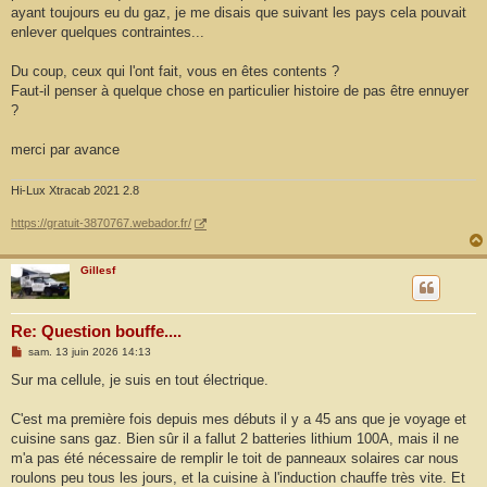
ayant toujours eu du gaz, je me disais que suivant les pays cela pouvait
enlever quelques contraintes...
Du coup, ceux qui l'ont fait, vous en êtes contents ?
Faut-il penser à quelque chose en particulier histoire de pas être ennuyer
?
merci par avance
Hi-Lux Xtracab 2021 2.8
https://gratuit-3870767.webador.fr/
Gillesf
Re: Question bouffe....
M
sam. 13 juin 2026 14:13
e
s
Sur ma cellule, je suis en tout électrique.
s
a
g
C'est ma première fois depuis mes débuts il y a 45 ans que je voyage et
e
cuisine sans gaz. Bien sûr il a fallut 2 batteries lithium 100A, mais il ne
m'a pas été nécessaire de remplir le toit de panneaux solaires car nous
roulons peu tous les jours, et la cuisine à l'induction chauffe très vite. Et