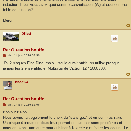
s
induction 1 feu, vous avez quoi comme convertisseur (W) et quoi comme
a
g
table de cuisson?
e
Merci.
Gillesf
Re: Question bouffe....
M
dim. 14 juin 2026 07:50
e
s
J'ai 2 plaques Fine Dine, mais 1 seule aurait suffit, on utilise presque
s
jamais les 2 ensemble, et Multiplus de Victron 12 / 2000 /80.
a
g
e
BBGChef
Re: Question bouffe....
M
dim. 14 juin 2026 17:06
e
s
Bonjour Baloo,
s
Nous avons fait également le choix du "sans gaz" et en sommes ravis.
a
g
Un plaque à induction deux feux permet de cuisiner sans problèmes et
e
nous en avons une autre pour cuisiner à l'extérieur et éviter les odeurs. Le