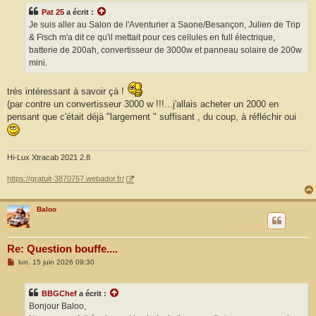
s
Pat 25
a écrit :
a
g
Je suis aller au Salon de l'Aventurier a Saone/Besançon, Julien de Trip
e
& Fisch m'a dit ce qu'il mettait pour ces cellules en full électrique,
batterie de 200ah, convertisseur de 3000w et panneau solaire de 200w
mini.
trés intéressant à savoir çà !
(par contre un convertisseur 3000 w !!!...j'allais acheter un 2000 en
pensant que c'était déjà "largement " suffisant , du coup, à réfléchir oui
Hi-Lux Xtracab 2021 2.8
https://gratuit-3870767.webador.fr/
Baloo
Re: Question bouffe....
M
lun. 15 juin 2026 09:30
e
s
s
BBGChef
a écrit :
a
g
Bonjour Baloo,
e