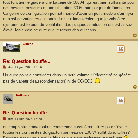
tout fonctionne grâce à une batterie de 300 Ah qui est bien suffisante pour
nos besoins basiques et une utilisation 30-60 min par jour de l'induction.
Ce genre de configuration permet même d'avoir un petit modèle d'air fryer
et ainsi de varier les cuissons. Le seul inconvénient que je vois à ce
système est le bruit de ventilation des plaques à induction qui est assez
élevé. Mais cela ne dure que le temps des cuissons.
Gillesf
Re: Question bouffe....
M
dim. 14 juin 2026 17:16
e
s
Un autre point a considérer dans un petit volume : l'électricité ne génère
s
pas de vapeur d'eau (condensation) ni de CO/CO2.
a
g
e
Kalimera
Re: Question bouffe....
M
dim. 14 juin 2026 17:20
e
s
du coup votre conversation commence aussi à me titiller pour s'éviter
s
toutes les contraintes du gaz;ton panneau de 100 W suffit donc Gilles?
a
g