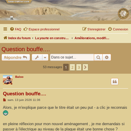
FAQ
Espace professionnel
S’enregistrer
Connexion
Index du forum
La yourte en construction ou en cours de modifications
Améliorations, modifications de votre ensemble
Question bouffe....
Rechercher
Recherche a
Répondre
1
2
3
Suivante
53 messages
Baloo
Question bouffe....
M
sam. 13 juin 2026 11:36
e
s
Alors, je m'explique parce que le titre était un peu put - a clic je reconnais
s
a
g
e
en pleine réflexion pour mon nouvel aménagement , je me demandais si
passer à l'électrique au niveau de la plaque était une bonne chose ?