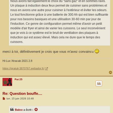
Nous avons fait également le choix du "sans gaz" et en sommes ravis.
Un plaque à induction deux feux permet de cuisiner sans problèmes et
nous en avons une autre pour cuisiner à l'extérieur et éviter les odeurs.
Le tout fonctionne grâce à une batterie de 300 Ah qui est bien suffisante
pour nos besoins basiques et une utilisation 30-60 min par jour de
l'induction. Ce genre de configuration permet même d'avoir un petit
modèle d'air fryer et ainsi de varier les cuissons. Le seul inconvénient
que je vois à ce système est le bruit de ventilation des plaques à
induction qui est assez élevé. Mais cela ne dure que le temps des
cuissons.
merci à toi, définitivement je crois que vous m'avez convaincu
Hi-Lux Xtracab 2021 2.8
https://gratuit-3870767.webador.fr/
Pat 25
Re: Question bouffe....
M
lun. 15 juin 2026 10:48
e
s
s
Baloo
a écrit :
a