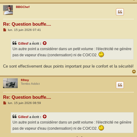
BBGChef
Re: Question bouffe....
M
lun. 15 juin 2026 07:41
e
s
s
Gillesf
a écrit :
a
g
Un autre point a considérer dans un petit volume : l'électricité ne génère
e
pas de vapeur d'eau (condensation) ni de CO/CO2.
Ce sont effectivement deux points important pour le confort et la sécurité!
fifitoy
Tembo Addict
Re: Question bouffe....
M
lun. 15 juin 2026 08:59
e
s
s
Gillesf
a écrit :
a
g
Un autre point a considérer dans un petit volume : l'électricité ne génère
e
pas de vapeur d'eau (condensation) ni de CO/CO2.