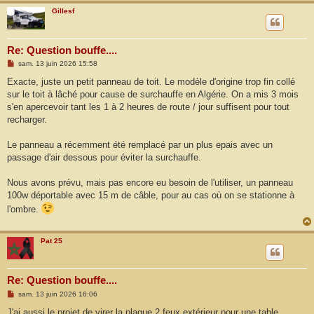
Gillesf
Re: Question bouffe....
M
sam. 13 juin 2026 15:58
e
s
Exacte, juste un petit panneau de toit. Le modèle d'origine trop fin collé
s
sur le toit à lâché pour cause de surchauffe en Algérie. On a mis 3 mois
a
g
s'en apercevoir tant les 1 à 2 heures de route / jour suffisent pour tout
e
recharger.
Le panneau a récemment été remplacé par un plus epais avec un
passage d'air dessous pour éviter la surchauffe.
Nous avons prévu, mais pas encore eu besoin de l'utiliser, un panneau
100w déportable avec 15 m de câble, pour au cas où on se stationne à
l'ombre.
Pat 25
Re: Question bouffe....
M
sam. 13 juin 2026 16:06
e
s
J'ai aussi le projet de virer la plaque 2 feux extérieur pour une table