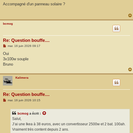
s
Accompagné d'un panneau solaire ?
s
a
g
e
bcmog
Re: Question bouffe....
M
mar. 16 juin 2026 09:17
e
s
Oui
s
3x100w souple
a
g
Bruno
e
Kalimera
Re: Question bouffe....
M
mar. 16 juin 2026 10:15
e
s
s
bcmog
a écrit :
a
g
Salut,
e
J’ai une Ikea à 38 euros, avec un convertisseur 2500w et 2 bat. 100ah.
Vraiment très content depuis 2 ans.