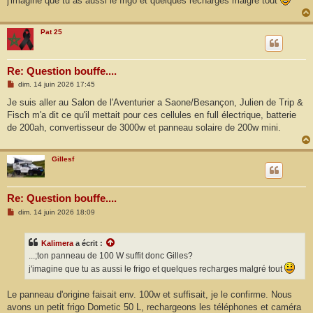
j'imagine que tu as aussi le frigo et quelques recharges malgré tout
e
Pat 25
Re: Question bouffe....
M
dim. 14 juin 2026 17:45
e
s
Je suis aller au Salon de l'Aventurier a Saone/Besançon, Julien de Trip &
s
Fisch m'a dit ce qu'il mettait pour ces cellules en full électrique, batterie
a
g
de 200ah, convertisseur de 3000w et panneau solaire de 200w mini.
e
Gillesf
Re: Question bouffe....
M
dim. 14 juin 2026 18:09
e
s
s
Kalimera
a écrit :
a
g
...;ton panneau de 100 W suffit donc Gilles?
e
j'imagine que tu as aussi le frigo et quelques recharges malgré tout
Le panneau d'origine faisait env. 100w et suffisait, je le confirme. Nous
avons un petit frigo Dometic 50 L, rechargeons les téléphones et caméra