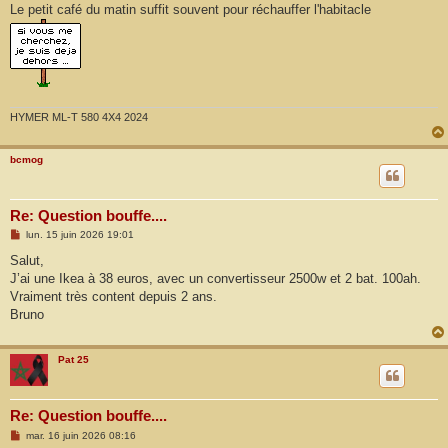
s
Le petit café du matin suffit souvent pour réchauffer l'habitacle
a
g
e
HYMER ML-T 580 4X4 2024
bcmog
Re: Question bouffe....
M
lun. 15 juin 2026 19:01
e
s
Salut,
s
J’ai une Ikea à 38 euros, avec un convertisseur 2500w et 2 bat. 100ah.
a
g
Vraiment très content depuis 2 ans.
e
Bruno
Pat 25
Re: Question bouffe....
M
mar. 16 juin 2026 08:16
e