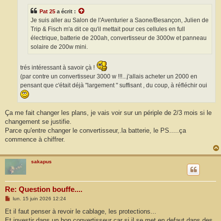
g
e
Pat 25
a écrit :
Je suis aller au Salon de l'Aventurier a Saone/Besançon, Julien de
Trip & Fisch m'a dit ce qu'il mettait pour ces cellules en full
électrique, batterie de 200ah, convertisseur de 3000w et panneau
solaire de 200w mini.
trés intéressant à savoir çà !
(par contre un convertisseur 3000 w !!!...j'allais acheter un 2000 en
pensant que c'était déjà "largement " suffisant , du coup, à réfléchir oui
Ça me fait changer les plans, je vais voir sur un périple de 2/3 mois si le
changement se justifie.
Parce qu'entre changer le convertisseur,.la batterie, le PS.....ça
commence à chiffrer.
sakapus
Re: Question bouffe....
M
lun. 15 juin 2026 12:24
e
s
Et il faut penser à revoir le cablage, les protections...
s
Et investir dans un bon convertisseur car si il se met en defaut dans des