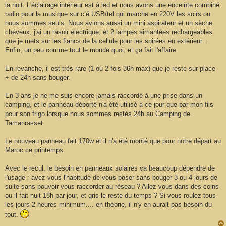
la nuit. L'éclairage intérieur est à led et nous avons une enceinte combiné
radio pour la musique sur clé USB/tel qui marche en 220V les soirs ou
nous sommes seuls. Nous avions aussi un mini aspirateur et un sèche
cheveux, j'ai un rasoir électrique, et 2 lampes aimantées rechargeables
que je mets sur les flancs de la cellule pour les soirées en extérieur...
Enfin, un peu comme tout le monde quoi, et ça fait l'affaire.
En revanche, il est très rare (1 ou 2 fois 36h max) que je reste sur place
+ de 24h sans bouger.
En 3 ans je ne me suis encore jamais raccordé à une prise dans un
camping, et le panneau déporté n'a été utilisé à ce jour que par mon fils
pour son frigo lorsque nous sommes restés 24h au Camping de
Tamanrasset.
Le nouveau panneau fait 170w et il n'a été monté que pour notre départ au
Maroc ce printemps.
Avec le recul, le besoin en panneaux solaires va beaucoup dépendre de
l'usage : avez vous l'habitude de vous poser sans bouger 3 ou 4 jours de
suite sans pouvoir vous raccorder au réseau ? Allez vous dans des coins
ou il fait nuit 18h par jour, et gris le reste du temps ? Si vous roulez tous
les jours 2 heures minimum.... en théorie, il n'y en aurait pas besoin du
tout.