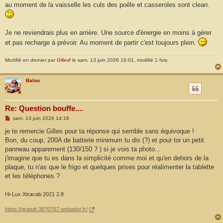
au moment de la vaisselle les culs des poêle et casseroles sont clean.
Je ne reviendrais plus en arrière. Une source d'énergie en moins à gérer
et pas recharge à prévoir. Au moment de partir c'est toujours plein.
Modifié en dernier par
Gillesf
le sam. 13 juin 2026 16:01, modifié 1 fois.
Baloo
Re: Question bouffe....
M
sam. 13 juin 2026 14:18
e
s
je te remercie Gilles pour ta réponse qui semble sans équivoque !
s
Bon, du coup, 200A de batterie minimum tu dis (?) et pour toi un petit
a
g
panneau apparement (130/150 ? ) si je vois ta photo...
e
j'imagine que tu es dans la simplicité comme moi et qu'en dehors de la
plaque, tu n'as que le frigo et quelques prises pour réalimenter la tablette
et les téléphones ?
Hi-Lux Xtracab 2021 2.8
https://gratuit-3870767.webador.fr/