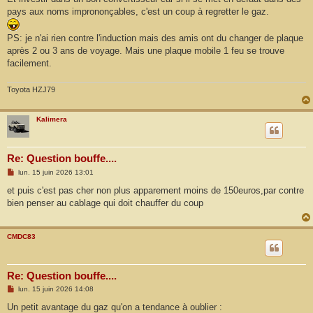
a
g
pays aux noms imprononçables, c'est un coup à regretter le gaz.
e
PS: je n'ai rien contre l'induction mais des amis ont du changer de plaque
après 2 ou 3 ans de voyage. Mais une plaque mobile 1 feu se trouve
facilement.
Toyota HZJ79
Kalimera
Re: Question bouffe....
M
lun. 15 juin 2026 13:01
e
s
et puis c'est pas cher non plus apparement moins de 150euros,par contre
s
bien penser au cablage qui doit chauffer du coup
a
g
e
CMDC83
Re: Question bouffe....
M
lun. 15 juin 2026 14:08
e
s
Un petit avantage du gaz qu'on a tendance à oublier :