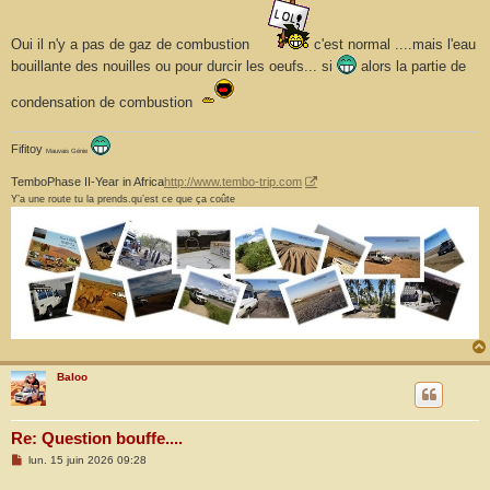
Oui il n'y a pas de gaz de combustion
c'est normal ....mais l'eau
bouillante des nouilles ou pour durcir les oeufs... si
alors la partie de
condensation de combustion
Fifitoy
Mauvais Génie
TemboPhase II-Year in Africa
http://www.tembo-trip.com
Y’a une route tu la prends.qu’est ce que ça coûte
Baloo
Re: Question bouffe....
M
lun. 15 juin 2026 09:28
e
s