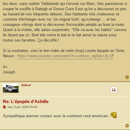
les deux, sans oublier Tablelands qui t'envoie sur Mars. Des panoramas à
couper le souffle à Raleigh et Goose Cove East qu'on a découvert un peu
au hasard de nos fréquents détours. Des habitants très chaleureux et
contents d'échanger avec toi. Un orignal furtif, qq icebergs ... et les
courageux vikings dont tu découvres l'incroyable périple au bout la route.
Quant à la météo, elle adore surprendre. "Elle va avec les habits" comme
ils disent par ici. Bref elle mène le bal et te fait aimer la nature sous
toutes ses facettes. Ça décoiffe !
Si tu souhaites, voici le lien vidéo de notre (trop) courte épopée en Terre-
Neuve :
https://www.youtube.com/watch?v=xobtros_wgA&t=3s
A+
Joseph
Gillesf
Re: L'épopée d'Achille
M
mer. 8 juil. 2026 05:44
e
s
Sympathique premier contact avec le continent nord américain.
s
a
g
e