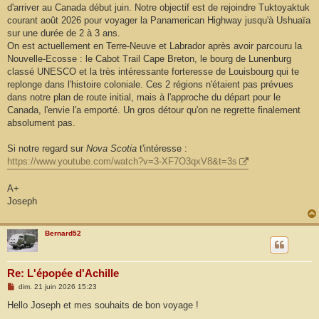
d'arriver au Canada début juin. Notre objectif est de rejoindre Tuktoyaktuk
courant août 2026 pour voyager la Panamerican Highway jusqu'à Ushuaïa
sur une durée de 2 à 3 ans.
On est actuellement en Terre-Neuve et Labrador après avoir parcouru la
Nouvelle-Ecosse : le Cabot Trail Cape Breton, le bourg de Lunenburg
classé UNESCO et la très intéressante forteresse de Louisbourg qui te
replonge dans l'histoire coloniale. Ces 2 régions n'étaient pas prévues
dans notre plan de route initial, mais à l'approche du départ pour le
Canada, l'envie l'a emporté. Un gros détour qu'on ne regrette finalement
absolument pas.
Si notre regard sur
Nova Scotia
t'intéresse :
https://www.youtube.com/watch?v=3-XF7O3qxV8&t=3s
A+
Joseph
Bernard52
Re: L'épopée d'Achille
M
dim. 21 juin 2026 15:23
e
s
Hello Joseph et mes souhaits de bon voyage !
s