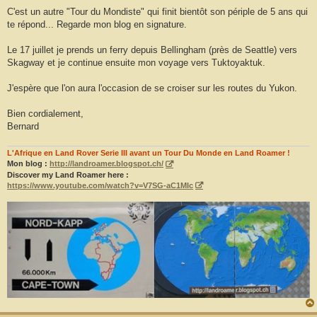
a
g
C'est un autre "Tour du Mondiste" qui finit bientôt son périple de 5 ans qui
e
te répond... Regarde mon blog en signature.
Le 17 juillet je prends un ferry depuis Bellingham (près de Seattle) vers
Skagway et je continue ensuite mon voyage vers Tuktoyaktuk.
J'espère que l'on aura l'occasion de se croiser sur les routes du Yukon.
Bien cordialement,
Bernard
L'Afrique en Land Rover Serie III avant un Tour Du Monde en Land Roamer !
Mon blog :
http://landroamer.blogspot.ch/
Discover my Land Roamer here :
https://www.youtube.com/watch?v=V7SG-aC1MIc