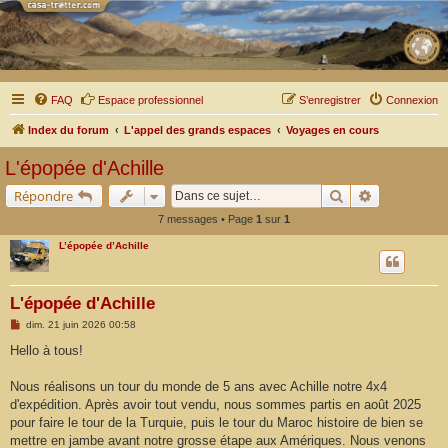
FAQ
Espace professionnel
S’enregistrer
Connexion
Index du forum
L'appel des grands espaces
Voyages en cours
L'épopée d'Achille
Rechercher
Recherche a
Répondre
7 messages • Page
1
sur
1
L’épopée d’Achille
L'épopée d'Achille
M
dim. 21 juin 2026 00:58
e
s
Hello à tous!
s
a
g
Nous réalisons un tour du monde de 5 ans avec Achille notre 4x4
e
d'expédition. Après avoir tout vendu, nous sommes partis en août 2025
pour faire le tour de la Turquie, puis le tour du Maroc histoire de bien se
mettre en jambe avant notre grosse étape aux Amériques. Nous venons