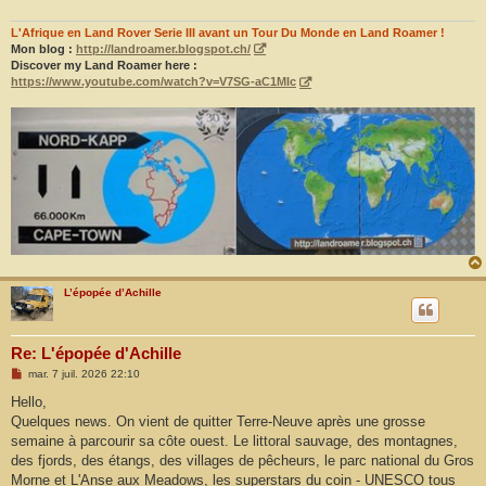
L'Afrique en Land Rover Serie III avant un Tour Du Monde en Land Roamer !
Mon blog :
http://landroamer.blogspot.ch/
Discover my Land Roamer here :
https://www.youtube.com/watch?v=V7SG-aC1MIc
L’épopée d’Achille
Re: L'épopée d'Achille
M
mar. 7 juil. 2026 22:10
e
s
Hello,
s
Quelques news. On vient de quitter Terre-Neuve après une grosse
a
g
semaine à parcourir sa côte ouest. Le littoral sauvage, des montagnes,
e
des fjords, des étangs, des villages de pêcheurs, le parc national du Gros
Morne et L'Anse aux Meadows, les superstars du coin - UNESCO tous