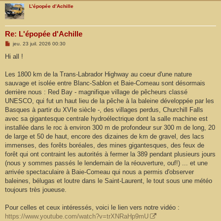
L’épopée d’Achille
Re: L'épopée d'Achille
M
jeu. 23 juil. 2026 00:30
e
s
Hi all !
s
a
g
Les 1800 km de la Trans-Labrador Highway au coeur d'une nature
e
sauvage et isolée entre Blanc-Sablon et Baie-Comeau sont désormais
derrière nous : Red Bay - magnifique village de pêcheurs classé
UNESCO, qui fut un haut lieu de la pêche à la baleine développée par les
Basques à partir du XVIe siècle -, des villages perdus, Churchill Falls
avec sa gigantesque centrale hydroélectrique dont la salle machine est
installée dans le roc à environ 300 m de profondeur sur 300 m de long, 20
de large et 50 de haut, encore des dizaines de km de gravel, des lacs
immenses, des forêts boréales, des mines gigantesques, des feux de
forêt qui ont contraint les autorités à fermer la 389 pendant plusieurs jours
(nous y sommes passés le lendemain de la réouverture, ouf!) ... et une
arrivée spectaculaire à Baie-Comeau qui nous a permis d'observer
baleines, bélugas et loutre dans le Saint-Laurent, le tout sous une météo
toujours très joueuse.
Pour celles et ceux intéressés, voici le lien vers notre vidéo :
https://www.youtube.com/watch?v=trXNRaHp9mU