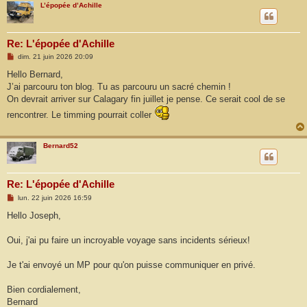
L’épopée d’Achille
Re: L'épopée d'Achille
M
dim. 21 juin 2026 20:09
e
s
Hello Bernard,
s
J’ai parcouru ton blog. Tu as parcouru un sacré chemin !
a
g
On devrait arriver sur Calagary fin juillet je pense. Ce serait cool de se
e
rencontrer. Le timming pourrait coller
Bernard52
Re: L'épopée d'Achille
M
lun. 22 juin 2026 16:59
e
s
Hello Joseph,
s
a
g
Oui, j'ai pu faire un incroyable voyage sans incidents sérieux!
e
Je t'ai envoyé un MP pour qu'on puisse communiquer en privé.
Bien cordialement,
Bernard