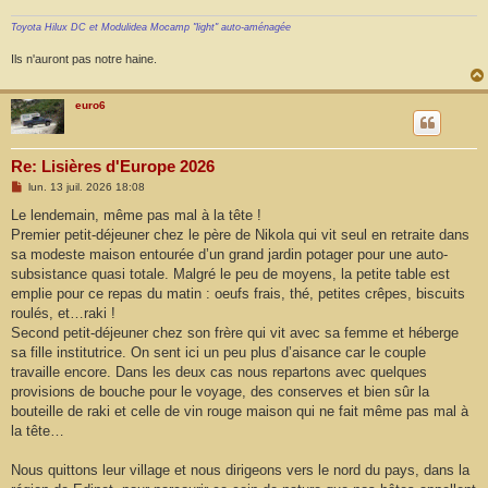
Toyota Hilux DC et Modulidea Mocamp "light" auto-aménagée
Ils n'auront pas notre haine.
euro6
Re: Lisières d'Europe 2026
M
lun. 13 juil. 2026 18:08
e
s
Le lendemain, même pas mal à la tête !
s
Premier petit-déjeuner chez le père de Nikola qui vit seul en retraite dans
a
g
sa modeste maison entourée d’un grand jardin potager pour une auto-
e
subsistance quasi totale. Malgré le peu de moyens, la petite table est
emplie pour ce repas du matin : oeufs frais, thé, petites crêpes, biscuits
roulés, et…raki !
Second petit-déjeuner chez son frère qui vit avec sa femme et héberge
sa fille institutrice. On sent ici un peu plus d’aisance car le couple
travaille encore. Dans les deux cas nous repartons avec quelques
provisions de bouche pour le voyage, des conserves et bien sûr la
bouteille de raki et celle de vin rouge maison qui ne fait même pas mal à
la tête…
Nous quittons leur village et nous dirigeons vers le nord du pays, dans la