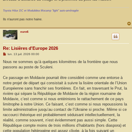
Toyota Hilux DC et Modulidea Mocamp "light" auto-aménagée
Ils n'auront pas notre haine.
euro6
Re: Lisières d'Europe 2026
M
lun. 13 juil. 2026 00:00
e
s
Nous ne sommes qu’à quelques kilomètres de la frontière que nous
s
passons au poste de Sculeni.
a
g
e
Ce passage en Moldavie pourrait être considéré comme une entorse à
notre projet de départ qui consistait à suivre la lisière orientale de l’Union
Européenne sans franchir ses frontières. En fait, en traversant le Prut, la
rivière qui sépare la République de Moldavie de la région roumaine de
Moldavie, c’est comme si nous entérinions le rattachement de ce pays
limitrophe à notre Union. Ce faisant, c’est comme si nous repoussions la
limite administrative jusqu’au contact de l’Ukraine si proche. Même si ce
raccourci théorique est probablement séduisant intellectuellement, la
réalité, comme souvent, n’est évidemment pas aussi simple. Cette
République compte moins de trois millions d’habitants (hors diaspora) et
cette population hétérogène est assez clivée, à la fois suivant un