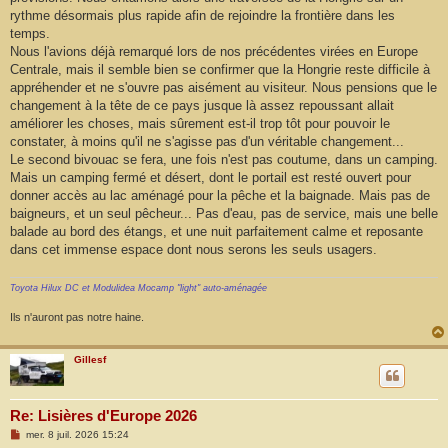
rythme désormais plus rapide afin de rejoindre la frontière dans les
temps.
Nous l'avions déjà remarqué lors de nos précédentes virées en Europe
Centrale, mais il semble bien se confirmer que la Hongrie reste difficile à
appréhender et ne s'ouvre pas aisément au visiteur. Nous pensions que le
changement à la tête de ce pays jusque là assez repoussant allait
améliorer les choses, mais sûrement est-il trop tôt pour pouvoir le
constater, à moins qu'il ne s'agisse pas d'un véritable changement...
Le second bivouac se fera, une fois n'est pas coutume, dans un camping.
Mais un camping fermé et désert, dont le portail est resté ouvert pour
donner accès au lac aménagé pour la pêche et la baignade. Mais pas de
baigneurs, et un seul pêcheur... Pas d'eau, pas de service, mais une belle
balade au bord des étangs, et une nuit parfaitement calme et reposante
dans cet immense espace dont nous serons les seuls usagers.
Toyota Hilux DC et Modulidea Mocamp "light" auto-aménagée
Ils n'auront pas notre haine.
Gillesf
Re: Lisières d'Europe 2026
M
mer. 8 juil. 2026 15:24
e