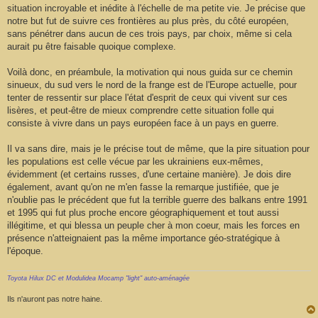
situation incroyable et inédite à l'échelle de ma petite vie. Je précise que
notre but fut de suivre ces frontières au plus près, du côté européen,
sans pénétrer dans aucun de ces trois pays, par choix, même si cela
aurait pu être faisable quoique complexe.
Voilà donc, en préambule, la motivation qui nous guida sur ce chemin
sinueux, du sud vers le nord de la frange est de l'Europe actuelle, pour
tenter de ressentir sur place l'état d'esprit de ceux qui vivent sur ces
lisères, et peut-être de mieux comprendre cette situation folle qui
consiste à vivre dans un pays européen face à un pays en guerre.
Il va sans dire, mais je le précise tout de même, que la pire situation pour
les populations est celle vécue par les ukrainiens eux-mêmes,
évidemment (et certains russes, d'une certaine manière). Je dois dire
également, avant qu'on ne m'en fasse la remarque justifiée, que je
n'oublie pas le précédent que fut la terrible guerre des balkans entre 1991
et 1995 qui fut plus proche encore géographiquement et tout aussi
illégitime, et qui blessa un peuple cher à mon coeur, mais les forces en
présence n'atteignaient pas la même importance géo-stratégique à
l'époque.
Toyota Hilux DC et Modulidea Mocamp "light" auto-aménagée
Ils n'auront pas notre haine.