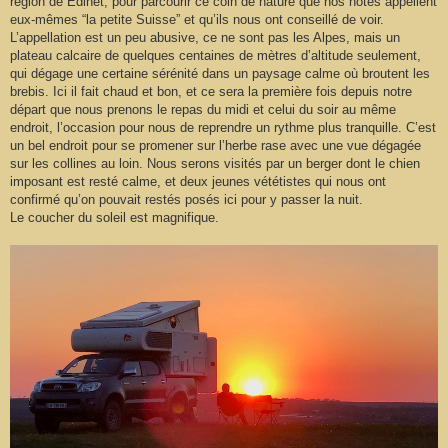
région de Edinet, pour parcourir ce coin de nature que nos hôtes appellent
eux-mêmes “la petite Suisse” et qu’ils nous ont conseillé de voir.
L’appellation est un peu abusive, ce ne sont pas les Alpes, mais un
plateau calcaire de quelques centaines de mètres d’altitude seulement,
qui dégage une certaine sérénité dans un paysage calme où broutent les
brebis. Ici il fait chaud et bon, et ce sera la première fois depuis notre
départ que nous prenons le repas du midi et celui du soir au même
endroit, l’occasion pour nous de reprendre un rythme plus tranquille. C’est
un bel endroit pour se promener sur l’herbe rase avec une vue dégagée
sur les collines au loin. Nous serons visités par un berger dont le chien
imposant est resté calme, et deux jeunes vététistes qui nous ont
confirmé qu’on pouvait restés posés ici pour y passer la nuit.
Le coucher du soleil est magnifique.