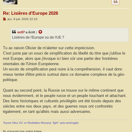
Re: Lisières d'Europe 2026
M
jeu. 9 juil. 2026 22:10
e
s
s
oc07
a écrit :
a
g
Lisiéres de l'Europe ou de l'UE ?
e
Tu as raison Olivier de m'alerter sur cette imprécision.
C'est juste par un souci de simplification du libellé du titre que j'utilise le
mot Europe, alors que j'évoque ici bien sûr une partie des frontières
orientales de l'Union Européenne.
Un excès de simplification peut nuire à la compréhension, il vaut donc
mieux tenter d'être précis surtout dans ce domaine complexe de la géo-
politique.
Quant au second point, la Russie se trouve sur le même continent que
nous évidemment, et le peuple russe et un peuple touchant et attachant.
Des liens historiques et culturels privilégiés ont été tissés depuis des
siècles entre nos deux pays, et des guerres nous ont confrontés
également, en tant qu'alliés mais aussi adversaires.
Toyota Hilux DC et Modulidea Mocamp "light" auto-aménagée
Ils n'auront pas notre haine.