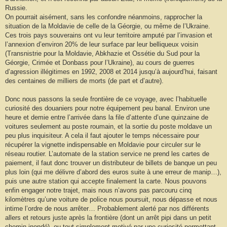
Russie.
On pourrait aisément, sans les confondre néanmoins, rapprocher la
situation de la Moldavie de celle de la Géorgie, ou même de l’Ukraine.
Ces trois pays souverains ont vu leur territoire amputé par l’invasion et
l’annexion d’environ 20% de leur surface par leur belliqueux voisin
(Transnistrie pour la Moldavie, Abkhazie et Ossétie du Sud pour la
Géorgie, Crimée et Donbass pour l’Ukraine), au cours de guerres
d’agression illégitimes en 1992, 2008 et 2014 jusqu’à aujourd’hui, faisant
des centaines de milliers de morts (de part et d’autre).
Donc nous passons la seule frontière de ce voyage, avec l’habituelle
curiosité des douaniers pour notre équipement peu banal. Environ une
heure et demie entre l’arrivée dans la file d’attente d’une quinzaine de
voitures seulement au poste roumain, et la sortie du poste moldave un
peu plus inquisiteur. A cela il faut ajouter le temps nécessaire pour
récupérer la vignette indispensable en Moldavie pour circuler sur le
réseau routier. L’automate de la station service ne prend les cartes de
paiement, il faut donc trouver un distributeur de billets de banque un peu
plus loin (qui me délivre d’abord des euros suite à une erreur de manip…),
puis une autre station qui accepte finalement la carte. Nous pouvons
enfin engager notre trajet, mais nous n’avons pas parcouru cinq
kilomètres qu’une voiture de police nous poursuit, nous dépasse et nous
intime l’ordre de nous arrêter… Probablement alerté par nos différents
allers et retours juste après la frontière (dont un arrêt pipi dans un petit
chemin inondé), ou tout simplement motivé par une curiosité permettant