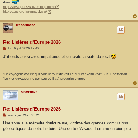
Anne
http://voyageur78s.over-blog.com/
http://oziandro.forumactif.org/
ivecogitation
Re: Lisières d'Europe 2026
M
lun. 6 juil. 2026 17:49
e
s
J'attends aussi avec impatience et curiosité la suite du récit
s
a
g
e
"Le voyageur voit ce qu'il voit, le touriste voit ce qu'il est venu voir" G.K. Chesterton
"Le vrai voyageur ne sait pas où il va" proverbe chinois
Oldcruiser
Re: Lisières d'Europe 2026
M
mar. 7 juil. 2026 21:21
e
s
Une zone à la mémoire douloureuse, victime des grandes convulsions
s
géopolitiques de notre histoire. Une sorte d'Alsace- Lorraine en bien pire.
a
g
e