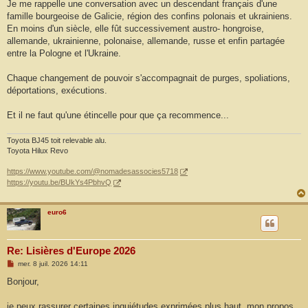
Je me rappelle une conversation avec un descendant français d'une
famille bourgeoise de Galicie, région des confins polonais et ukrainiens.
En moins d'un siècle, elle fût successivement austro- hongroise,
allemande, ukrainienne, polonaise, allemande, russe et enfin partagée
entre la Pologne et l'Ukraine.
Chaque changement de pouvoir s'accompagnait de purges, spoliations,
déportations, exécutions.
Et il ne faut qu'une étincelle pour que ça recommence...
Toyota BJ45 toit relevable alu.
Toyota Hilux Revo
https://www.youtube.com/@nomadesassocies5718
https://youtu.be/BUkYs4PbhvQ
euro6
Re: Lisières d'Europe 2026
M
mer. 8 juil. 2026 14:11
e
s
Bonjour,
s
a
g
je peux rassurer certaines inquiétudes exprimées plus haut, mon propos