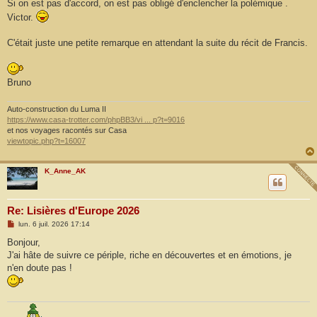
Si on est pas d'accord, on est pas obligé d'enclencher la polémique .
Victor.
C'était juste une petite remarque en attendant la suite du récit de Francis.
Bruno
Auto-construction du Luma II
https://www.casa-trotter.com/phpBB3/vi ... p?t=9016
et nos voyages racontés sur Casa
viewtopic.php?t=16007
K_Anne_AK
Re: Lisières d'Europe 2026
M
lun. 6 juil. 2026 17:14
e
s
Bonjour,
s
J'ai hâte de suivre ce périple, riche en découvertes et en émotions, je
a
g
n'en doute pas !
e