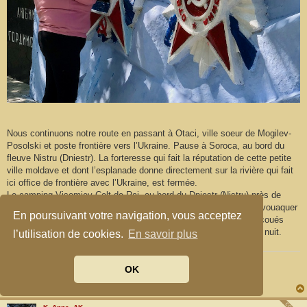
Nous continuons notre route en passant à Otaci, ville soeur de Mogilev-
Posolski et poste frontière vers l’Ukraine. Pause à Soroca, au bord du
fleuve Nistru (Dniestr). La forteresse qui fait la réputation de cette petite
ville moldave et dont l’esplanade donne directement sur la rivière qui fait
ici office de frontière avec l’Ukraine, est fermée.
Le camping Visomiev Colt de Rai, au bord du Dniestr (Nistru) près de
Cosauti, est fermé lui aussi, mais nous trouvons un spot pour bivouaquer
En poursuivant votre navigation, vous acceptez
non loin de là sur la rive. Les sous-vêtements qui ont pu être secoués
dans le bidon-lave-linge sont étendu pour un séchage pendant la nuit.
l’utilisation de cookies.
En savoir plus
Toyota Hilux DC et Modulidea Mocamp "light" auto-aménagée
OK
Ils n'auront pas notre haine.