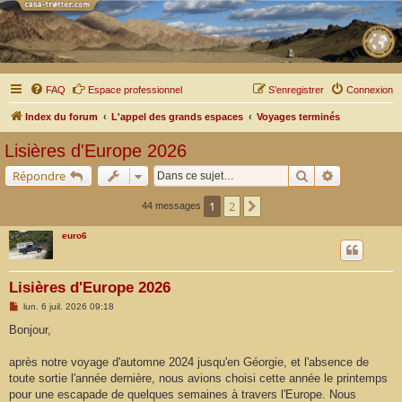
FAQ
Espace professionnel
S’enregistrer
Connexion
Index du forum
L'appel des grands espaces
Voyages terminés
Lisières d'Europe 2026
Rechercher
Recherche a
Répondre
1
2
Suivante
44 messages
euro6
Lisières d'Europe 2026
M
lun. 6 juil. 2026 09:18
e
s
Bonjour,
s
a
g
après notre voyage d'automne 2024 jusqu'en Géorgie, et l'absence de
e
toute sortie l'année dernière, nous avions choisi cette année le printemps
pour une escapade de quelques semaines à travers l'Europe. Nous