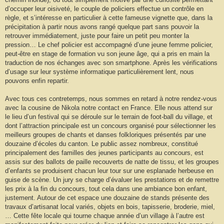
d’occuper leur oisiveté, le couple de policiers effectue un contrôle en
règle, et s’intéresse en particulier à cette fameuse vignette que, dans la
précipitation à partir nous avons rangé quelque part sans pouvoir la
retrouver immédiatement, juste pour faire un petit peu monter la
pression… Le chef policier est accompagné d’une jeune femme policier,
peut-être en stage de formation vu son jeune âge, qui a pris en main la
traduction de nos échanges avec son smartphone. Après les vérifications
d’usage sur leur système informatique particulièrement lent, nous
pouvons enfin repartir.
Avec tous ces contretemps, nous sommes en retard à notre rendez-vous
avec la cousine de Nikola notre contact en France. Elle nous attend sur
le lieu d’un festival qui se déroule sur le terrain de foot-ball du village, et
dont l’attraction principale est un concours organisé pour sélectionner les
meilleurs groupes de chants et danses folkloriques présentés par une
douzaine d’écoles du canton. Le public assez nombreux, constitué
principalement des familles des jeunes participants au concours, est
assis sur des ballots de paille recouverts de natte de tissu, et les groupes
d’enfants se produisent chacun leur tour sur une esplanade herbeuse en
guise de scène. Un jury se charge d’évaluer les prestations et de remettre
les prix à la fin du concours, tout cela dans une ambiance bon enfant,
justement. Autour de cet espace une douzaine de stands présente des
travaux d’artisanat local variés, objets en bois, tapisserie, broderie, miel,
… Cette fête locale qui tourne chaque année d’un village à l’autre est