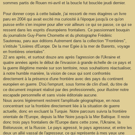
sommes partis de Rouen mi-avril et la boucle fut bouclée jeudi dernier.
Pour donner corps à cette balade, j'ai ressorti de mes étagères un livre
paru en 2004 qui avait excité ma curiosité à l'époque jusqu'à ce qu'on
puisse enfin s'en inspirer pour aller voir ailleurs ce qui se passe, ce qui se
ressent dans les esprits d'européens frontaliers. Ce passionnant bouquin
du journaliste Guy-Pierre Chomette et du photographe Frédéric
Sautereau, paru aux éditions Autrement dans la collection "Frontières",
s'intitule "Lisières d'Europe. De la mer Egée à la mer de Barents, voyage
en frontières orientales".
22 ans après, et surtout douze ans après l'agression de l'Ukraine et
quatre années après le début de l'invasion à grande échelle de ce pays et
la guerre illégitime menée sur son territoire, nous souhaitions réactualiser,
à notre humble manière, la vision de ceux qui sont confrontés
directement à la présence d'une frontière avec des pays du continent
européen en guerre. D'où l'emprunt, sous forme de clin d'oeil, du titre de
ce document inspirant réalisé par des professionnels, pour illustrer notre
escapade personnelle et sans visée éditoriale aucune.
Nous avons légèrement restreint l'amplitude géographique, en nous
concentrant sur la frontière directement liée à la situation de guerre
actuelle, donc en excluant la Turquie. Notre parcours suivra la frontière
orientale de l'Europe, depuis la Mer Noire jusqu'à la Mer Baltique. Il reste
donc trois pays frontaliers de l'Europe dans cette zone, l'Ukraine, la
Biélorussie, et la Russie. Le pays agressé, le pays agresseur, et entre les
deux un allié vassal de l'agresseur, ce qui représente à mes yeux une