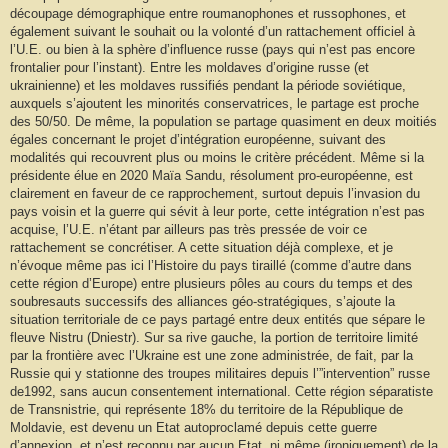
découpage démographique entre roumanophones et russophones, et
également suivant le souhait ou la volonté d’un rattachement officiel à
l’U.E. ou bien à la sphère d’influence russe (pays qui n’est pas encore
frontalier pour l’instant). Entre les moldaves d’origine russe (et
ukrainienne) et les moldaves russifiés pendant la période soviétique,
auxquels s’ajoutent les minorités conservatrices, le partage est proche
des 50/50. De même, la population se partage quasiment en deux moitiés
égales concernant le projet d’intégration européenne, suivant des
modalités qui recouvrent plus ou moins le critère précédent. Même si la
présidente élue en 2020 Maïa Sandu, résolument pro-européenne, est
clairement en faveur de ce rapprochement, surtout depuis l’invasion du
pays voisin et la guerre qui sévit à leur porte, cette intégration n’est pas
acquise, l’U.E. n’étant par ailleurs pas très pressée de voir ce
rattachement se concrétiser. A cette situation déjà complexe, et je
n’évoque même pas ici l’Histoire du pays tiraillé (comme d’autre dans
cette région d’Europe) entre plusieurs pôles au cours du temps et des
soubresauts successifs des alliances géo-stratégiques, s’ajoute la
situation territoriale de ce pays partagé entre deux entités que sépare le
fleuve Nistru (Dniestr). Sur sa rive gauche, la portion de territoire limité
par la frontière avec l’Ukraine est une zone administrée, de fait, par la
Russie qui y stationne des troupes militaires depuis l’”intervention” russe
de1992, sans aucun consentement international. Cette région séparatiste
de Transnistrie, qui représente 18% du territoire de la République de
Moldavie, est devenu un Etat autoproclamé depuis cette guerre
d’annexion, et n’est reconnu par aucun Etat, ni même (ironiquement) de la