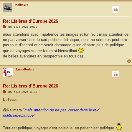
Kalimera
Re: Lisières d'Europe 2026
M
lun. 6 juil. 2026 10:32
e
s
nous attendons avec impatience tes images et ton récit mais attention de
s
ne pas verser dans le raid politicomédiatique, nous ne sommes peut etre
a
g
pas tous d'accord et ce serait dommage qu'on débatte plus de politique
e
que de voyages sur ce forum si bienveillant
de belles aventures en perspective en tous cas.
LumaRodeur
Re: Lisières d'Europe 2026
M
lun. 6 juil. 2026 11:31
e
s
Et l'eau,
s
a
g
@Kalimera
"mais attention de ne pas verser dans le raid
e
politicomédiatique"
Tout est politique, voyager c'est politique, en parler c'est politique.