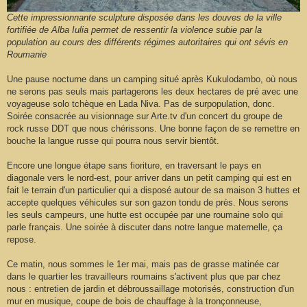
Cette impressionnante sculpture disposée dans les douves de la ville
fortifiée de Alba Iulia permet de ressentir la violence subie par la
population au cours des différents régimes autoritaires qui ont sévis en
Roumanie
Une pause nocturne dans un camping situé après Kukulodambo, où nous
ne serons pas seuls mais partagerons les deux hectares de pré avec une
voyageuse solo tchèque en Lada Niva. Pas de surpopulation, donc.
Soirée consacrée au visionnage sur Arte.tv d'un concert du groupe de
rock russe DDT que nous chérissons. Une bonne façon de se remettre en
bouche la langue russe qui pourra nous servir bientôt.
Encore une longue étape sans fioriture, en traversant le pays en
diagonale vers le nord-est, pour arriver dans un petit camping qui est en
fait le terrain d'un particulier qui a disposé autour de sa maison 3 huttes et
accepte quelques véhicules sur son gazon tondu de près. Nous serons
les seuls campeurs, une hutte est occupée par une roumaine solo qui
parle français. Une soirée à discuter dans notre langue maternelle, ça
repose.
Ce matin, nous sommes le 1er mai, mais pas de grasse matinée car
dans le quartier les travailleurs roumains s'activent plus que par chez
nous : entretien de jardin et débroussaillage motorisés, construction d'un
mur en musique, coupe de bois de chauffage à la tronçonneuse,