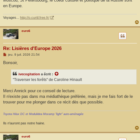
Moscou, St Petersbourg, le coeur culturel et politique de la Russie sont
e
en Europe.
Voyages...
http://o.curtil.free.fr/
euro6
Re: Lisières d'Europe 2026
M
jeu. 9 juil. 2026 21:54
e
s
Bonsoir,
s
a
g
ivecogitation
a écrit :
e
"Traverser les forêts" de Caroline Hinault
Merci Annick pour ce conseil de lecture.
Il n'existe pas dans ma médiathèque préférée, mais je me fais fort de le
trouver pour me plonger dans ce récit dès que possible.
Toyota Hilux DC et Modulidea Mocamp "light" auto-aménagée
Ils n'auront pas notre haine.
euro6