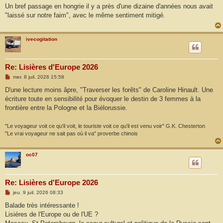
s
Un bref passage en hongrie il y a près d'une dizaine d'années nous avait
s
"laissé sur notre faim", avec le même sentiment mitigé.
a
g
e
ivecogitation
Re: Lisières d'Europe 2026
M
mer. 8 juil. 2026 15:58
e
s
D'une lecture moins âpre, "Traverser les forêts" de Caroline Hinault. Une
s
écriture toute en sensibilité pour évoquer le destin de 3 femmes à la
a
g
frontière entre la Pologne et la Biélorussie.
e
"Le voyageur voit ce qu'il voit, le touriste voit ce qu'il est venu voir" G.K. Chesterton
"Le vrai voyageur ne sait pas où il va" proverbe chinois
oc07
Re: Lisières d'Europe 2026
M
jeu. 9 juil. 2026 08:33
e
s
Balade très intéressante !
s
Lisiéres de l'Europe ou de l'UE ?
a
g