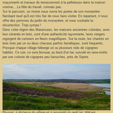
maçonnerie et travaux de terrassement à la pelleteuse dans la maison
voisine,...La fête du travail, connais pas.
Sur le parcours, un moine nous ouvre les portes de son monastère
flambant neuf qu'il est très fier de nous faire visiter. En repartant, il nous
offre des pommes du jardin du monastère, et nous souhaite la
résurrection. Trop sympa !
Dans cette région des Maramures, les maisons anciennes colorées, avec
leur véranda en bois, sont d'une authenticité rayonnante, leurs vergers
regorgent de cerisiers en fleurs magnifiques. Sur la route, les chariots en
bois tirés par un ou deux chevaux parfois faméliques, sont fréquents.
Presque chaque village héberge un ou plusieurs nids de cigognes
habités. Ce soir, ce sera bivouac au bord d'un lac survolé en rase-motte
par une colonie de cigognes peu farouches, près de Sipote.
Bivouac à distance du village et à proximité du petit lac Hälceni