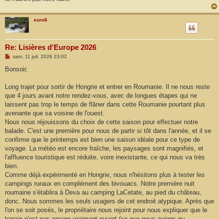
euro6
Re: Lisières d'Europe 2026
M
sam. 11 juil. 2026 23:02
e
s
Bonsoir,
s
a
g
Long trajet pour sortir de Hongrie et entrer en Roumanie. Il ne nous reste
e
que 4 jours avant notre rendez-vous, avec de longues étapes qui ne
laissent pas trop le temps de flâner dans cette Roumanie pourtant plus
avenante que sa voisine de l'ouest.
Nous nous réjouissons du choix de cette saison pour effectuer notre
balade. C'est une première pour nous de partir si tôt dans l'année, et il se
confirme que le printemps est bien une saison idéale pour ce type de
voyage. La météo est encore fraîche, les paysages sont magnifiés, et
l'affluence touristique est réduite, voire inexistante, ce qui nous va très
bien.
Comme déjà expérimenté en Hongrie, nous n'hésitons plus à tester les
campings ruraux en complément des bivouacs. Notre première nuit
roumaine s'établira à Deva au camping LaCetate, au pied du château,
donc. Nous sommes les seuls usagers de cet endroit atypique. Après que
l'on se soit posés, le propriétaire nous rejoint pour nous expliquer que le
terrain n'est pas encore vraiment ouvert (ce que nous avions pu