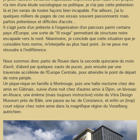
e
n'a rien d'une étude sociologique ou politique, je n'ai pas cette prétention
là et j'en serais de toutes façons bien incapable. Par ailleurs, j'ai lu
quelques milliers de pages de ces essais souvent passionnants mais
parfois prétentieux et difficiles d'accès...
Il s'agit juste d'un prétexte à l'organisation d'un parcours parmi certains
pays d'Europe, une sorte de "fil rouge" permettant de structurer notre
escapade vers le nord. Néanmoins, je concède que cette situation que je
considère hors norme, m'interpelle au plus haut point. Je ne peux me
résoudre à l'indifférence.
Nous sommes donc partis de Rouen dans la seconde quinzaine du mois
d'avril, d'abord par quelques sauts de puces, puis ensuite par une
traversée accélérée de l'Europe Centrale, pour atteindre le point de départ
de notre périple.
Un pique-nique en famille à Montrouge, puis une halte nocturne chez des
amis en Gâtinais, suivie d'une nuit chez d'autres amis à Dijon, un bivouac
en Alsace, une énième (mais toujours instructive) visite du Vitra Design
Museum près de Bâle, une pause au lac de Constance, et enfin un (trop)
court séjour chez notre amie dans la magnifique région du Vorarlberg
autrichien.