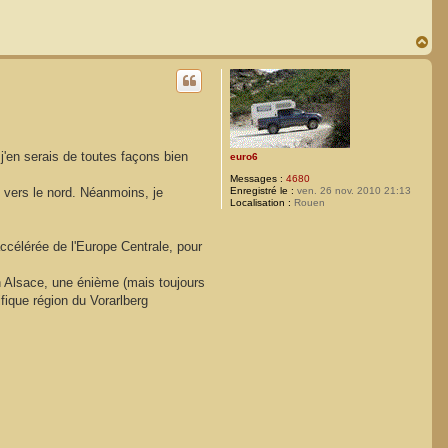
H
a
u
t
 j'en serais de toutes façons bien
euro6
Messages :
4680
e vers le nord. Néanmoins, je
Enregistré le :
ven. 26 nov. 2010 21:13
Localisation :
Rouen
célérée de l'Europe Centrale, pour
n Alsace, une énième (mais toujours
fique région du Vorarlberg