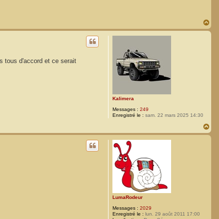
H
a
u
t
 tous d'accord et ce serait
Kalimera
Messages :
249
Enregistré le :
sam. 22 mars 2025 14:30
H
a
u
t
LumaRodeur
Messages :
2029
Enregistré le :
lun. 29 août 2011 17:00