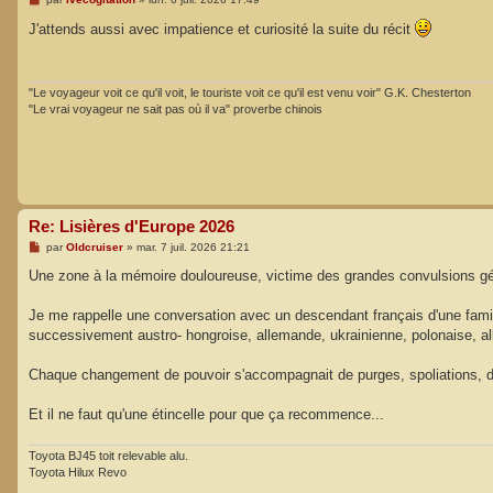
e
s
J'attends aussi avec impatience et curiosité la suite du récit
s
a
g
e
"Le voyageur voit ce qu'il voit, le touriste voit ce qu'il est venu voir" G.K. Chesterton
"Le vrai voyageur ne sait pas où il va" proverbe chinois
Re: Lisières d'Europe 2026
M
par
Oldcruiser
»
mar. 7 juil. 2026 21:21
e
s
Une zone à la mémoire douloureuse, victime des grandes convulsions géopo
s
a
g
Je me rappelle une conversation avec un descendant français d'une famill
e
successivement austro- hongroise, allemande, ukrainienne, polonaise, all
Chaque changement de pouvoir s'accompagnait de purges, spoliations, d
Et il ne faut qu'une étincelle pour que ça recommence...
Toyota BJ45 toit relevable alu.
Toyota Hilux Revo