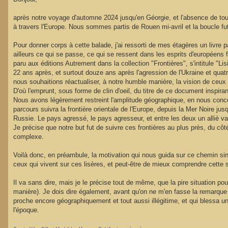
s
a
g
après notre voyage d'automne 2024 jusqu'en Géorgie, et l'absence de tou
e
à travers l'Europe. Nous sommes partis de Rouen mi-avril et la boucle fut
Pour donner corps à cette balade, j'ai ressorti de mes étagères un livre pa
ailleurs ce qui se passe, ce qui se ressent dans les esprits d'européens
paru aux éditions Autrement dans la collection "Frontières", s'intitule "L
22 ans après, et surtout douze ans après l'agression de l'Ukraine et quatr
nous souhaitions réactualiser, à notre humble manière, la vision de ceux
D'où l'emprunt, sous forme de clin d'oeil, du titre de ce document inspira
Nous avons légèrement restreint l'amplitude géographique, en nous concent
parcours suivra la frontière orientale de l'Europe, depuis la Mer Noire jusq
Russie. Le pays agressé, le pays agresseur, et entre les deux un allié vas
Je précise que notre but fut de suivre ces frontières au plus près, du cô
complexe.
Voilà donc, en préambule, la motivation qui nous guida sur ce chemin sinue
ceux qui vivent sur ces lisères, et peut-être de mieux comprendre cette 
Il va sans dire, mais je le précise tout de même, que la pire situation p
manière). Je dois dire également, avant qu'on ne m'en fasse la remarque ju
proche encore géographiquement et tout aussi illégitime, et qui blessa 
l'époque.