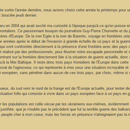
te sortie l'année dernière, nous avions choisi cette année le printemps pou
 bouclée jeudi dernier.
ru en 2004 qui avait excité ma curiosité à l'époque jusqu'à ce qu'on puisse enfi
 frontaliers. Ce passionnant bouquin du journaliste Guy-Pierre Chomette et du
isières d'Europe. De la mer Egée à la mer de Barents, voyage en frontières orie
e années après le début de l'invasion à grande échelle de ce pays et la guerre 
 qui sont confrontés directement à la présence d'une frontière avec des pays 
nt réalisé par des professionnels, pour illustrer notre escapade personnelle et
rant sur la frontière directement liée à la situation de guerre actuelle, donc 
u'à la Mer Baltique. Il reste donc trois pays frontaliers de l'Europe dans cette z
sal de l'agresseur, ce qui représente à mes yeux une situation incroyable et in
té européen, sans pénétrer dans aucun de ces trois pays, par choix, même si c
ux, du sud vers le nord de la frange est de l'Europe actuelle, pour tenter de r
situation folle qui consiste à vivre dans un pays européen face à un pays en g
our les populations est celle vécue par les ukrainiens eux-mêmes, évidemment 
stifiée, que je n'oublie pas le précédent que fut la terrible guerre des balkan
un peuple cher à mon coeur, mais les forces en présence n'atteignaient pas l