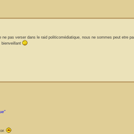
e ne pas verser dans le raid politicomédiatique, nous ne sommes peut etre pas
 bienveillant
que"
tor.