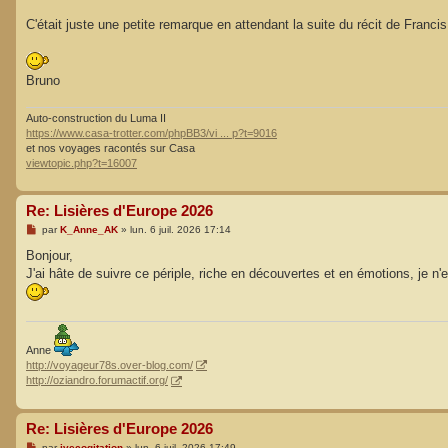
C'était juste une petite remarque en attendant la suite du récit de Francis
Bruno
Auto-construction du Luma II
https://www.casa-trotter.com/phpBB3/vi ... p?t=9016
et nos voyages racontés sur Casa
viewtopic.php?t=16007
Re: Lisières d'Europe 2026
M
par
K_Anne_AK
»
lun. 6 juil. 2026 17:14
e
s
Bonjour,
s
J'ai hâte de suivre ce périple, riche en découvertes et en émotions, je n'
a
g
e
Anne
http://voyageur78s.over-blog.com/
http://oziandro.forumactif.org/
Re: Lisières d'Europe 2026
M
par
ivecogitation
»
lun. 6 juil. 2026 17:49