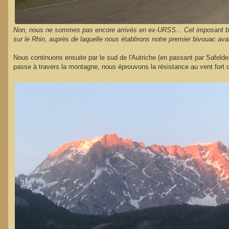
Non, nous ne sommes pas encore arrivés en ex-URSS... Cet imposant bâtim
sur le Rhin, auprès de laquelle nous établirons notre premier bivouac avan
Nous continuons ensuite par le sud de l'Autriche (en passant par Safelden 
passe à travers la montagne, nous éprouvons la résistance au vent fort d