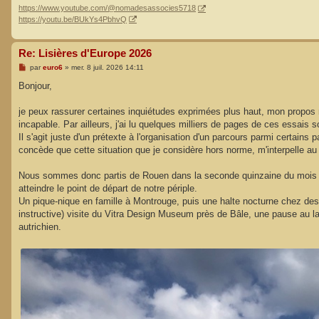
https://www.youtube.com/@nomadesassocies5718
https://youtu.be/BUkYs4PbhvQ
Re: Lisières d'Europe 2026
M
par
euro6
»
mer. 8 juil. 2026 14:11
e
s
Bonjour,
s
a
g
je peux rassurer certaines inquiétudes exprimées plus haut, mon propos n'a
e
incapable. Par ailleurs, j'ai lu quelques milliers de pages de ces essais s
Il s'agit juste d'un prétexte à l'organisation d'un parcours parmi certain
concède que cette situation que je considère hors norme, m'interpelle au 
Nous sommes donc partis de Rouen dans la seconde quinzaine du mois d'a
atteindre le point de départ de notre périple.
Un pique-nique en famille à Montrouge, puis une halte nocturne chez des
instructive) visite du Vitra Design Museum près de Bâle, une pause au la
autrichien.