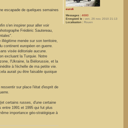
euro6
r une escapade de quelques semaines
Messages :
4680
Enregistré le :
ven. 26 nov. 2010 21:13
Localisation :
Rouen
n s'en inspirer pour aller voir
 photographe Frédéric Sautereau,
ntales".
illégitime menée sur son territoire,
du continent européen en guerre.
 sans visée éditoriale aucune.
en excluant la Turquie. Notre
one, l'Ukraine, la Biélorussie, et la
édite à l'échelle de ma petite vie.
ela aurait pu être faisable quoique
essentir sur place l'état d'esprit de
uerre.
(et certains russes, d'une certaine
s entre 1991 et 1995 qui fut plus
a même importance géo-stratégique à