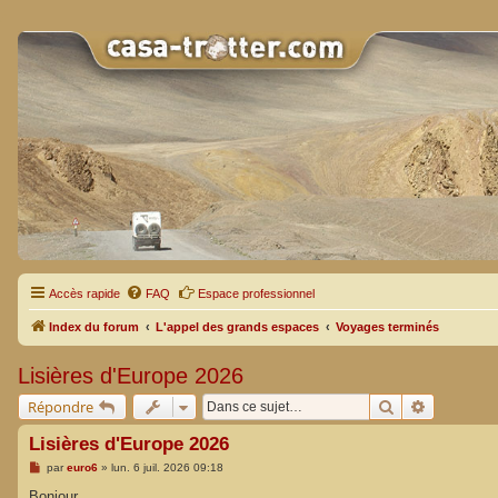
Accès rapide
FAQ
Espace professionnel
Index du forum
L'appel des grands espaces
Voyages terminés
Lisières d'Europe 2026
Rechercher
Recherche
Répondre
Lisières d'Europe 2026
M
par
euro6
»
lun. 6 juil. 2026 09:18
e
s
Bonjour,