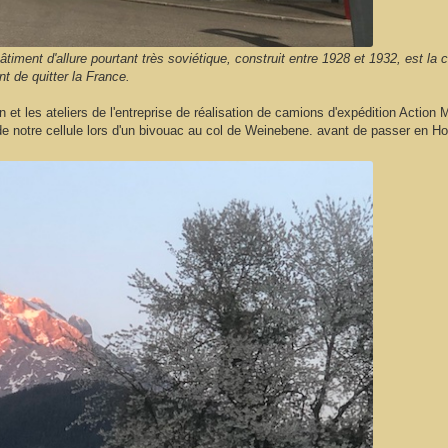
ent d'allure pourtant très soviétique, construit entre 1928 et 1932, est la 
t de quitter la France.
et les ateliers de l'entreprise de réalisation de camions d'expédition Action M
e notre cellule lors d'un bivouac au col de Weinebene. avant de passer en Ho