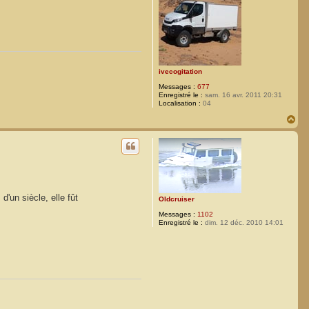
r
K
_
A
n
n
e
_
ivecogitation
A
K
Messages :
677
Enregistré le :
sam. 16 avr. 2011 20:31
Localisation :
04
H
a
u
t
'un siècle, elle fût
Oldcruiser
Messages :
1102
Enregistré le :
dim. 12 déc. 2010 14:01