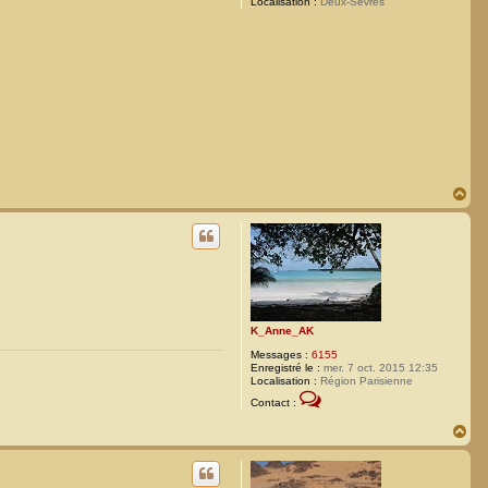
Localisation :
Deux-Sévres
H
a
u
t
K_Anne_AK
Messages :
6155
Enregistré le :
mer. 7 oct. 2015 12:35
Localisation :
Région Parisienne
C
Contact :
o
n
H
t
a
a
c
u
t
t
e