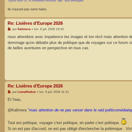
Toyota Hilux DC et Modulidea Mocamp "light" auto-aménagée
Ils n'auront pas notre haine.
Re: Lisières d'Europe 2026
M
par
Kalimera
»
lun. 6 juil. 2026 10:32
e
s
nous attendons avec impatience tes images et ton récit mais attention d
s
dommage qu'on débatte plus de politique que de voyages sur ce forum si
a
g
de belles aventures en perspective en tous cas.
e
Re: Lisières d'Europe 2026
M
par
LumaRodeur
»
lun. 6 juil. 2026 11:31
e
s
Et l'eau,
s
a
g
@Kalimera
"mais attention de ne pas verser dans le raid politicomédiati
e
Tout est politique, voyager c'est politique, en parler c'est politique.
Si on est pas d'accord, on est pas obligé d'enclencher la polémique . Vic