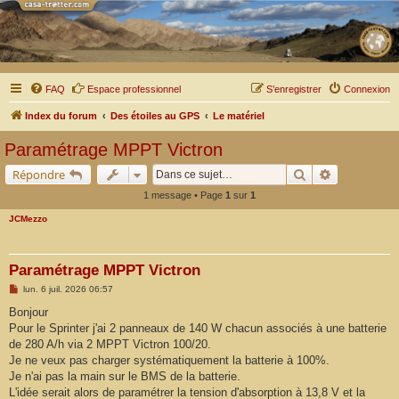
FAQ
Espace professionnel
S’enregistrer
Connexion
Index du forum
Des étoiles au GPS
Le matériel
Paramétrage MPPT Victron
Rechercher
Recherche a
Répondre
1 message • Page
1
sur
1
JCMezzo
Paramétrage MPPT Victron
M
lun. 6 juil. 2026 06:57
e
s
Bonjour
s
Pour le Sprinter j'ai 2 panneaux de 140 W chacun associés à une batterie
a
g
de 280 A/h via 2 MPPT Victron 100/20.
e
Je ne veux pas charger systématiquement la batterie à 100%.
Je n'ai pas la main sur le BMS de la batterie.
L'idée serait alors de paramétrer la tension d'absorption à 13,8 V et la