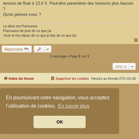
tension de float à 13,4 V. Peut-être paramétrer des tensions plus basses
?
Qu'en pensez-vous ?
Le désir est Puissance
Puissance de jouir de ce que j'ai
Jouir et me réjouir de ce que je fais de ce que j'ai
Répondre
1 message • Page
1
sur
1
Aller à
Index du forum
Supprimer les cookies
Heures au format
UTC+01:00
Développé par
phpBB
® Forum Software © phpBB Limited
Traduit par
phpBB-fr.com
En poursuivant votre navigation, vous acceptez
Confidentialité
|
Conditions
l’utilisation de cookies.
En savoir plus
OK