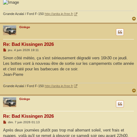
Grande Azalaï / Ford F-150
http://anita.jp.free.fr
Ginkgo
Re: Bad Kissingen 2026
M
jeu. 4 juin 2026 19:11
e
s
Sinon côté météo, ça s'est sérieusement dégradé vers 16h30 ce jeudi.
s
Les bottes vont à nouveau être de sortie sur les campements cette année
a
g
et c'est raté pour les barbecues de ce soir.
e
Jean-Pierre
Grande Azalaï / Ford F-150
http://anita.jp.free.fr
Ginkgo
Re: Bad Kissingen 2026
M
dim. 7 juin 2026 01:13
e
s
Après deux journées plutôt pas trop mal alternant soleil, vent frais et
s
nuages, voilà qu'il se remet à pleuvoir ce samedi soir peu avant 22h00.
a