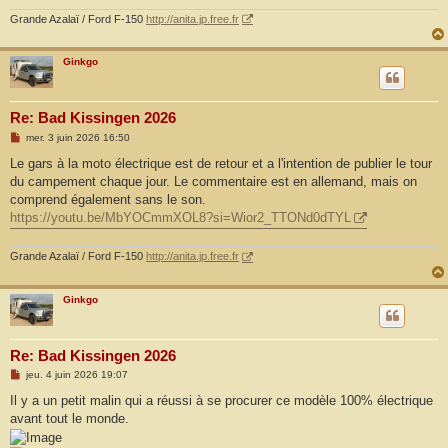
Grande Azalaï / Ford F-150
http://anita.jp.free.fr
Ginkgo
Re: Bad Kissingen 2026
M
mer. 3 juin 2026 16:50
e
s
Le gars à la moto électrique est de retour et a l'intention de publier le tour
s
du campement chaque jour. Le commentaire est en allemand, mais on
a
g
comprend également sans le son.
e
https://youtu.be/MbYOCmmXOL8?si=Wior2_TTONd0dTYL
Grande Azalaï / Ford F-150
http://anita.jp.free.fr
Ginkgo
Re: Bad Kissingen 2026
M
jeu. 4 juin 2026 19:07
e
s
Il y a un petit malin qui a réussi à se procurer ce modèle 100% électrique
s
avant tout le monde.
a
g
e