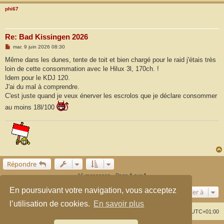
phi67
Re: Bad Kissingen 2026
M
mar. 9 juin 2026 08:30
e
s
Même dans les dunes, tente de toit et bien chargé pour le raid j'étais très
s
loin de cette consommation avec le Hilux 3l, 170ch. !
a
g
Idem pour le KDJ 120.
e
J'ai du mal à comprendre.
C'est juste quand je veux énerver les escrolos que je déclare consommer
au moins 18l/100
Répondre
16 messages • Page
1
sur
1
En poursuivant votre navigation, vous acceptez
Aller à
l’utilisation de cookies.
En savoir plus
Index du forum
Supprimer les cookies
Heures au format
UTC+01:00