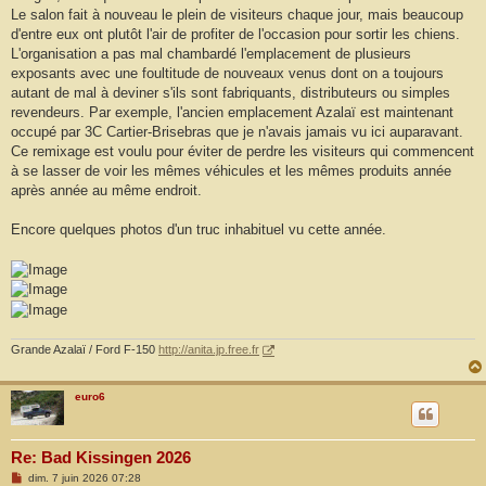
g
Le salon fait à nouveau le plein de visiteurs chaque jour, mais beaucoup
e
d'entre eux ont plutôt l'air de profiter de l'occasion pour sortir les chiens.
L'organisation a pas mal chambardé l'emplacement de plusieurs
exposants avec une foultitude de nouveaux venus dont on a toujours
autant de mal à deviner s'ils sont fabriquants, distributeurs ou simples
revendeurs. Par exemple, l'ancien emplacement Azalaï est maintenant
occupé par 3C Cartier-Brisebras que je n'avais jamais vu ici auparavant.
Ce remixage est voulu pour éviter de perdre les visiteurs qui commencent
à se lasser de voir les mêmes véhicules et les mêmes produits année
après année au même endroit.
Encore quelques photos d'un truc inhabituel vu cette année.
Grande Azalaï / Ford F-150
http://anita.jp.free.fr
euro6
Re: Bad Kissingen 2026
M
dim. 7 juin 2026 07:28