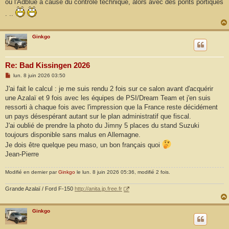
ou l'Adblue à cause du contrôle technique, alors avec des ponts portiques
a
g
. ..
e
Ginkgo
Re: Bad Kissingen 2026
M
lun. 8 juin 2026 03:50
e
s
J'ai fait le calcul : je me suis rendu 2 fois sur ce salon avant d'acquérir
s
une Azalaï et 9 fois avec les équipes de PSI/Dream Team et j'en suis
a
g
ressorti à chaque fois avec l'impression que la France reste décidément
e
un pays désespérant autant sur le plan administratif que fiscal.
J'ai oublié de prendre la photo du Jimny 5 places du stand Suzuki
toujours disponible sans malus en Allemagne.
Je dois être quelque peu maso, un bon français quoi
Jean-Pierre
Modifié en dernier par
Ginkgo
le lun. 8 juin 2026 05:36, modifié 2 fois.
Grande Azalaï / Ford F-150
http://anita.jp.free.fr
Ginkgo