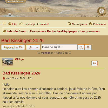
FAQ
Espace professionnel
S’enregistrer
Connexion
Index du forum
Rencontres - Recherche d'équipages
Les pow-wows
Bad Kissingen 2026
Rechercher
Recherche a
Répondre
16 messages • Page
1
sur
1
Ginkgo
Bad Kissingen 2026
M
mar. 26 mai 2026 19:31
e
s
Hello,
s
Le salon aura lieu comme d'habitude à partir du jeudi férié de la Fête-Dieu
a
g
allemande, soit du 4 au 7 juin 2026. Pas de changement en vue par
e
rapport à l'année dernière et vous pouvez vous référer au post de 2025
pour les détails.
viewtopic.php?t=15916