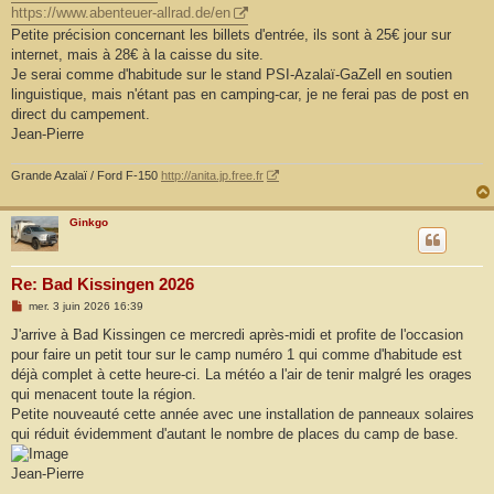
https://www.abenteuer-allrad.de/en
Petite précision concernant les billets d'entrée, ils sont à 25€ jour sur
internet, mais à 28€ à la caisse du site.
Je serai comme d'habitude sur le stand PSI-Azalaï-GaZell en soutien
linguistique, mais n'étant pas en camping-car, je ne ferai pas de post en
direct du campement.
Jean-Pierre
Grande Azalaï / Ford F-150
http://anita.jp.free.fr
Ginkgo
Re: Bad Kissingen 2026
M
mer. 3 juin 2026 16:39
e
s
J'arrive à Bad Kissingen ce mercredi après-midi et profite de l'occasion
s
pour faire un petit tour sur le camp numéro 1 qui comme d'habitude est
a
g
déjà complet à cette heure-ci. La météo a l'air de tenir malgré les orages
e
qui menacent toute la région.
Petite nouveauté cette année avec une installation de panneaux solaires
qui réduit évidemment d'autant le nombre de places du camp de base.
Jean-Pierre