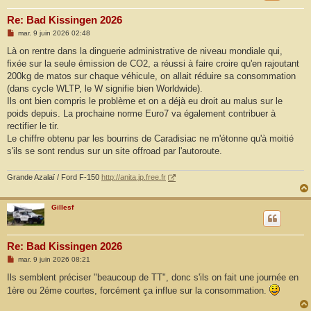
Re: Bad Kissingen 2026
M
mar. 9 juin 2026 02:48
e
s
Là on rentre dans la dinguerie administrative de niveau mondiale qui,
s
fixée sur la seule émission de CO2, a réussi à faire croire qu'en rajoutant
a
g
200kg de matos sur chaque véhicule, on allait réduire sa consommation
e
(dans cycle WLTP, le W signifie bien Worldwide).
Ils ont bien compris le problème et on a déjà eu droit au malus sur le
poids depuis. La prochaine norme Euro7 va également contribuer à
rectifier le tir.
Le chiffre obtenu par les bourrins de Caradisiac ne m'étonne qu'à moitié
s'ils se sont rendus sur un site offroad par l'autoroute.
Grande Azalaï / Ford F-150
http://anita.jp.free.fr
Gillesf
Re: Bad Kissingen 2026
M
mar. 9 juin 2026 08:21
e
s
Ils semblent préciser "beaucoup de TT", donc s'ils on fait une journée en
s
1ère ou 2éme courtes, forcément ça influe sur la consommation.
a
g
e