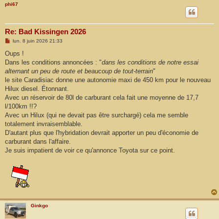
phi67
Re: Bad Kissingen 2026
M
lun. 8 juin 2026 21:33
e
s
Oups !
s
Dans les conditions annoncées : "
dans les conditions de notre essai
a
g
alternant un peu de route et beaucoup de tout-terrain
"
e
le site Caradisiac donne une autonomie maxi de 450 km pour le nouveau
Hilux diesel. Étonnant.
Avec un réservoir de 80l de carburant cela fait une moyenne de 17,7
l/100km !!?
Avec un Hilux (qui ne devait pas être surchargé) cela me semble
totalement invraisemblable.
D'autant plus que l'hybridation devrait apporter un peu d'économie de
carburant dans l'affaire.
Je suis impatient de voir ce qu'annonce Toyota sur ce point.
Ginkgo