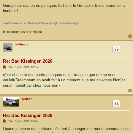
e
s
Grimpé sur ses ponts portiques LeTech, le Grenadier Ineos prend de la
s
hauteur !
a
g
e
Toyota Hilux DC et Modulidea Mocamp "light" auto-aménagée
Ils n'auront pas notre haine.
Kalimera
Re: Bad Kissingen 2026
M
dim. 7 juin 2026 13:17
e
s
c'est chouette ces ponts portiques mais j'imagine que même si on
s
voulait(Dreamteam en avait fait à un moment si je me souviens bien)ce
a
g
serait interdit par chez nous non?
e
Gillesf
Re: Bad Kissingen 2026
M
dim. 7 juin 2026 16:42
e
s
Quand je pense que certains hésitent à changer leur monte pneumatiques
s