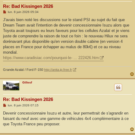
Re: Bad Kissingen 2026
M
lun. 8 juin 2026 05:34
e
s
J'avais bien noté les discussions sur le stand PSI au sujet du fait que
s
Dream Team avait l'intention de devenir concessionnaire Isuzu alors que
a
g
Toyota avait toujours eu leurs faveurs pour les cellules Azalaï et je viens
e
juste de comprendre la raison de tout ce foin : le nouveau Hilux ne sera
dorénavant plus disponible qu'en version double cabine (en version 4
places en France pour échapper au malus de 80k€) et ce au niveau
mondial.
https://www.caradisiac.com/pourquoi-le- ... 222426.htm
Grande Azalaï / Ford F-150
http://anita.jp.free.fr
Gillesf
Re: Bad Kissingen 2026
M
lun. 8 juin 2026 07:15
e
s
Devenir concessionnaire Isuzu et autre, leur permettrait de s'agrandir en
s
faisant du neuf avec une gamme de véhicules 4x4 complémentaire à ce
a
g
que Toyota France peu proposer.
e