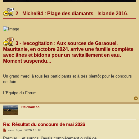
2 - Michel94 : Plage des diamants - Islande 2016.
3 - Ivecogitation : Aux sources de Garaouel,
Mauritanie, en octobre 2024. arrive une famille complète
avec ânes et bidons pour un ravitaillement en eau.
Moment suspendu...
Un grand merci à tous les participants et à très bientôt pour le concours
de Juin
L'Equipe du Forum
Ralebodeco
Re: Résultat du concours de mai 2026
M
sam. 6 juin 2026 18:18
e
s
Premier ...et surpris, j'avais complètement oublié ce