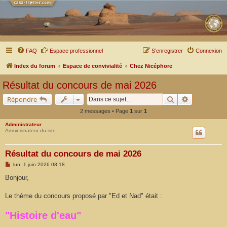
FAQ
Espace professionnel
S’enregistrer
Connexion
Index du forum
Espace de convivialité
Chez Nicéphore
Résultat du concours de mai 2026
Rechercher
Recherche a
Répondre
2 messages • Page
1
sur
1
Administrateur
Administrateur du site
Résultat du concours de mai 2026
M
lun. 1 juin 2026 08:18
e
s
Bonjour,
s
a
g
Le thème du concours proposé par "Ed et Nad" était :
e
"Histoire d'eau"