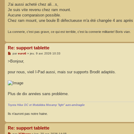
s
J'ai aussi acheté chez ali...s,
s
Je suis vite revenu chez ram mount.
a
g
Aucune comparaison possible.
e
Chez ram mount, une boule B défectueuse m'a été changée 4 ans après l
La connerie, c'est pas grave, ce qui est terrible, c'est la connerie militante! Boris vian.
Re: support tablette
M
par
euro6
»
jeu. 9 avr. 2026 10:33
e
s
>Bonjour,
s
a
g
pour nous, vieil I-Pad aussi, mais sur supports Brodit adaptés.
e
Plus de dix années sans problème.
Toyota Hilux DC et Modulidea Mocamp "light" auto-aménagée
Ils n'auront pas notre haine.
Re: support tablette
M
par
JCMezzo
»
lun. 20 avr. 2026 14:05