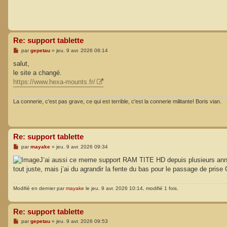
Re: support tablette
M
par
gepetau
»
jeu. 9 avr. 2026 08:14
e
s
salut,
s
le site a changé.
a
g
https://www.hexa-mounts.fr/
e
La connerie, c'est pas grave, ce qui est terrible, c'est la connerie militante! Boris vian.
Re: support tablette
M
par
mayake
»
jeu. 9 avr. 2026 09:34
e
s
J’ai aussi ce meme support RAM TITE HD depuis plusieurs annee
s
tout juste, mais j’ai du agrandir la fente du bas pour le passage de pris
a
g
e
Modifié en dernier par
mayake
le jeu. 9 avr. 2026 10:14, modifié 1 fois.
Re: support tablette
M
par
gepetau
»
jeu. 9 avr. 2026 09:53
e