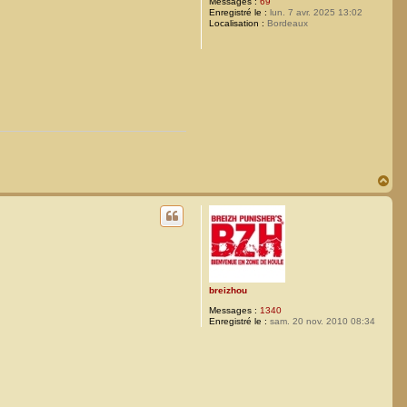
Messages :
69
Enregistré le :
lun. 7 avr. 2025 13:02
Localisation :
Bordeaux
H
a
u
t
breizhou
Messages :
1340
Enregistré le :
sam. 20 nov. 2010 08:34