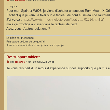
e
s
Bonjour
s
Pour mon Sprinter W906, je viens d'acheter un support Ram Mount X-Grip
a
g
Sachant que je veux la fixer sur le tableau de bord au niveau de l'autorad
e
J'ai vu ça :
https://www.jcm-technologie.com/fixatio ... 01014.html
mais ça m'oblige à visser dans le tableau de bord.
Avez-vous d'autres solutions ?
Le désir est Puissance
Puissance de jouir de ce que j'ai
Jouir et me réjouir de ce que je fais de ce que j'ai
Re: support tablette
M
par
breizhou
»
lun. 18 mai 2026 20:55
e
s
Je vous fais part d’un retour d’expérience sur ces supports que j’ai mis e
s
a
g
e