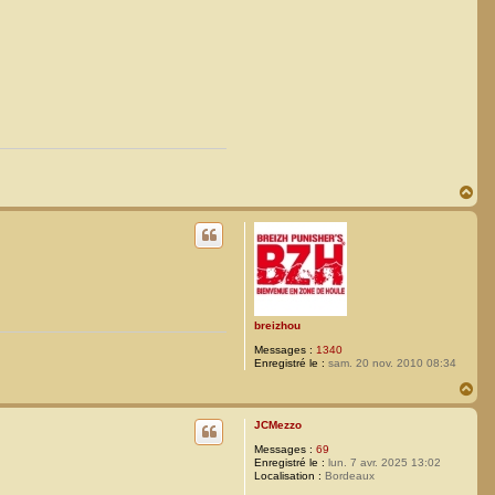
H
a
u
t
breizhou
Messages :
1340
Enregistré le :
sam. 20 nov. 2010 08:34
H
a
u
JCMezzo
t
Messages :
69
Enregistré le :
lun. 7 avr. 2025 13:02
Localisation :
Bordeaux