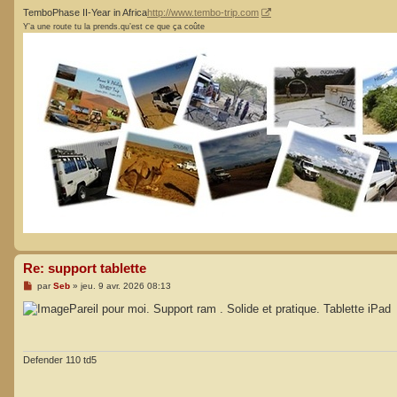
TemboPhase II-Year in Africa
http://www.tembo-trip.com
Y’a une route tu la prends.qu’est ce que ça coûte
Re: support tablette
M
par
Seb
»
jeu. 9 avr. 2026 08:13
e
s
Pareil pour moi. Support ram . Solide et pratique. Tablette iPad
s
a
g
e
Defender 110 td5