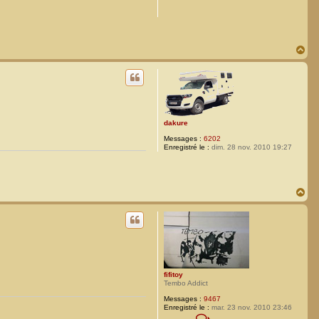
H
a
u
t
dakure
Messages :
6202
Enregistré le :
dim. 28 nov. 2010 19:27
H
a
u
t
fifitoy
Tembo Addict
Messages :
9467
Enregistré le :
mar. 23 nov. 2010 23:46
C