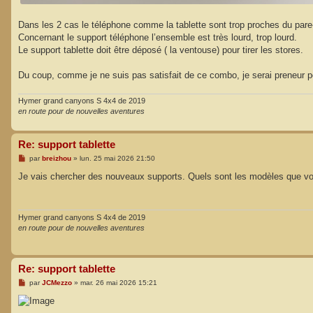
Dans les 2 cas le téléphone comme la tablette sont trop proches du pare-
Concernant le support téléphone l’ensemble est très lourd, trop lourd.
Le support tablette doit être déposé ( la ventouse) pour tirer les stores.
Du coup, comme je ne suis pas satisfait de ce combo, je serai preneur po
Hymer grand canyons S 4x4 de 2019
en route pour de nouvelles aventures
Re: support tablette
M
par
breizhou
»
lun. 25 mai 2026 21:50
e
s
Je vais chercher des nouveaux supports. Quels sont les modèles que vou
s
a
g
e
Hymer grand canyons S 4x4 de 2019
en route pour de nouvelles aventures
Re: support tablette
M
par
JCMezzo
»
mar. 26 mai 2026 15:21
e
s
s