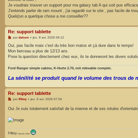
s
Je voudrais trouver un support pour ma galaxy tab A qui soit pus efficace 
a
g
J'entends parler de ram mount , j'ai ragardé sur le site , pas facile de tr
e
Quelq'un a querlque chose a me conseiller??
Re: support tablette
M
par
dakure
»
jeu. 9 avr. 2026 06:12
e
s
Oui, pas facile mais c'est du très bon matos et çà dure dans le temps!
s
Mon berceau a plus de 12/13 ans.
a
g
Pose la question directement chez eux, ils te donneront les divers solution
e
Ford Ranger simple cabine, K-Hutte 2.70, toit relevable complet.
La sénilité se produit quand le volume des trous de
Re: support tablette
M
par
fifitoy
»
jeu. 9 avr. 2026 07:54
e
s
Oui Je suis totalement satisfait de la mienne et de ses rotules d'orientat
s
a
g
e
Fifitoy
Mauvais Génie