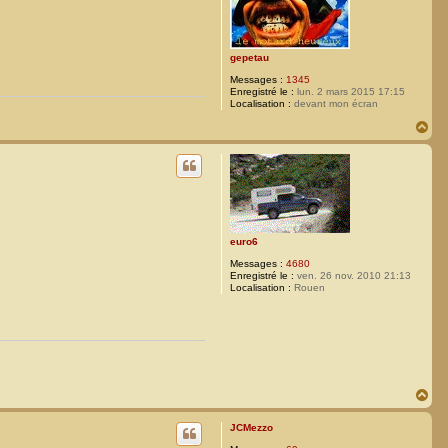
gepetau
Messages :
1345
Enregistré le :
lun. 2 mars 2015 17:15
Localisation :
devant mon écran
H
a
u
t
euro6
Messages :
4680
Enregistré le :
ven. 26 nov. 2010 21:13
Localisation :
Rouen
H
a
u
JCMezzo
t