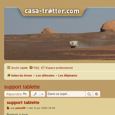
Accès rapide
FAQ
Espace professionnel
Index du forum
Les véhicules
Les éléphants
support tablette
Rechercher
Recherche
Répondre
support tablette
M
par
patou88
»
mer. 8 avr. 2026 19:44
e
s
Bonsoir a tous ,