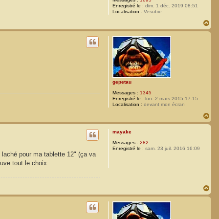
Enregistré le :
dim. 1 déc. 2019 08:51
Localisation :
Vesubie
H
a
u
t
gepetau
Messages :
1345
Enregistré le :
lun. 2 mars 2015 17:15
Localisation :
devant mon écran
H
a
u
mayake
t
Messages :
282
Enregistré le :
sam. 23 juil. 2016 16:09
laché pour ma tablette 12" (ça va
uve tout le choix.
H
a
u
t