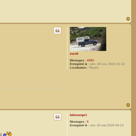
H
a
u
t
euro6
Messages :
4680
Enregistré le :
ven. 26 nov. 2010 21:13
Localisation :
Rouen
H
a
u
bdemange1
t
Messages :
8
Enregistré le :
mer. 20 mai 2026 09:13
nd