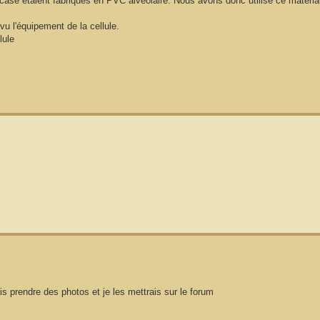
y case étaient fabriqués en PVC alvéolaire. Nous avons donc utilisé ce matéri
u l'équipement de la cellule.
lule
is prendre des photos et je les mettrais sur le forum