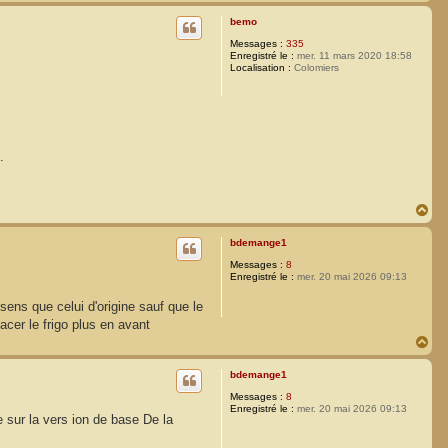
a
u
bemo
t
Messages :
335
Enregistré le :
mer. 11 mars 2020 18:58
Localisation :
Colomiers
.
H
a
u
bdemange1
t
Messages :
8
Enregistré le :
mer. 20 mai 2026 09:13
sens que celui d'origine sauf que le
lacer le frigo plus en avant
H
a
u
bdemange1
t
Messages :
8
Enregistré le :
mer. 20 mai 2026 09:13
e sur la vers ion de base De la