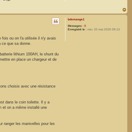
H
a
u
bdemange1
t
Messages :
8
Enregistré le :
mer. 20 mai 2026 09:13
ois ou on l'a utilisée il n'y avais
ra ce que sa donne.
batterie lithium 100AH, le shunt du
 mettre en place un chargeur et de
'avons choisis avec une résistance
st dans le coin toilette. Il y a
0m et on a même installé une
our ranger les manivelles pour les