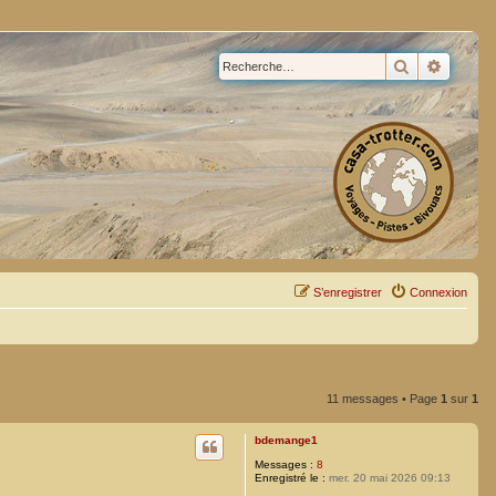
Rechercher
Recherc
S’enregistrer
Connexion
11 messages • Page
1
sur
1
bdemange1
Messages :
8
Enregistré le :
mer. 20 mai 2026 09:13