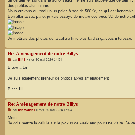
un certain temps dans la sonorisation, je me suis rappelé que certain fl
des profilés aluminiums.
Nous arrivons au total un un poids à sec de 580Kg, ce qui est honorable v
Bon aller assez parlé, je vais essayé de mettre des vues 3D de notre cel
Je mettrais des photos de la cellule finie plus tard si ça vous intéresse.
Re: Aménagement de notre Billys
M
par
lili46
»
mer. 20 mai 2026 14:54
e
s
Bravo à toi
s
a
g
Je suis également preneur de photos après aménagement
e
Bises lili
Re: Aménagement de notre Billys
M
par
bdemange1
»
mer. 20 mai 2026 15:04
e
s
Merci
s
Je dois mettre la cellule sur le pickup ce week end pour une visite. Je va
a
g
e