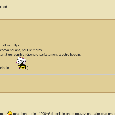
aissé
ellule Billys.
 convainquant, pour le moins...
sultat qui semble répondre parfaitement à votre besoin.
ortable...
)
limite
mais bon sur les 1200m² de cellule on ne pouvez pas faire plus gra