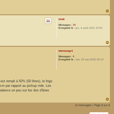
H
a
u
lili46
t
Messages :
36
Enregistré le :
jeu. 4 août 2011 15:51
H
a
u
bdemange1
t
Messages :
8
Enregistré le :
mer. 20 mai 2026 09:13
st rempli à 50% (50 litres), le frigo
7 cm par rapport au pickup vide. Les
balance un peu sur les dos d'ânes
H
a
11 messages • Page
1
sur
1
u
t