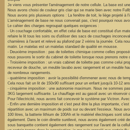
s
Je viens vous présenter l'aménagement de notre cellule. La base est un
a
g
Nous avons choisi de couleur gris clair qui se marie bien avec notre Fullb
e
Nous avons pris plusieurs options : La fenêtre de toit, le liège projeté à l'i
L'aménagement de base ne nous convenait pas, c'est pourquoi nous av
Le cahier des charges regroupait quelques exigences :
- Un couchage confortable, en effet celui de base est constitué d'un mat
refaire le lit tous les soirs ou d'utiliser des sacs de couchages inconc
charnières à l'avant et relevé au plafond par 2 vérins la journée. Cela n
matin. Le matelas est un matelas standard de qualité en mousse.
- Deuxième imposition : pas de toilettes chimique comme celles proposées 
nous pouvons le sortir du cabinet de toilette lorsque nous prenons notre
- Troisième imposition : un vrais cabinet de toilette pas comme celui p
receveur de douche, un meuble lavabo avec rangement et un meuble haut
de nombreux rangements.
- quatrième imposition : avoir la possibilité d'emmener avec nous de tem
Cela nous fait un lit de 150x90 suffisant pour un enfant jusqu'à 10-12 ans
- cinquième imposition : une autonomie maximum. Nous ne sommes pas trè
3KG largement suffisante. Le chauffage est au gasoil avec un réservoir de 
Pour l'électricité, nous avons fait concevoir le système par Victron. Avec
- Enfin une dernière imposition et c'est peut être la plus importante, c'e
répartition avec un maximum de poids sur ou devant l'essieux. Nous avon
100 litres, la batterie lithium de 100Ah et le matériel électriques sont s
également. Dans le coin dinette surélevé, nous avons également créé des 
sous banquette contient également des rangement sur l'avant de la cellu