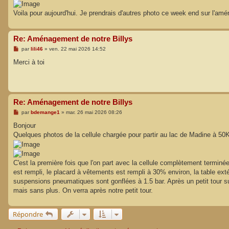
Voila pour aujourd'hui. Je prendrais d'autres photo ce week end sur l'am
Re: Aménagement de notre Billys
M
par
lili46
»
ven. 22 mai 2026 14:52
e
s
Merci à toi
s
a
g
e
Re: Aménagement de notre Billys
M
par
bdemange1
»
mar. 26 mai 2026 08:26
e
s
Bonjour
s
Quelques photos de la cellule chargée pour partir au lac de Madine à 5
a
g
e
C'est la première fois que l'on part avec la cellule complètement terminée.
est rempli, le placard à vêtements est rempli à 30% environ, la table exté
suspensions pneumatiques sont gonflées à 1.5 bar. Après un petit tour 
mais sans plus. On verra après notre petit tour.
Répondre