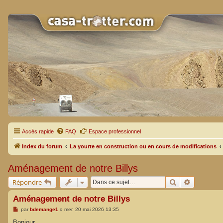
Accès rapide
FAQ
Espace professionnel
Index du forum
La yourte en construction ou en cours de modifications
Aménagement de notre Billys
Rechercher
Recherche
Répondre
Aménagement de notre Billys
M
par
bdemange1
»
mer. 20 mai 2026 13:35
e
s
Bonjour