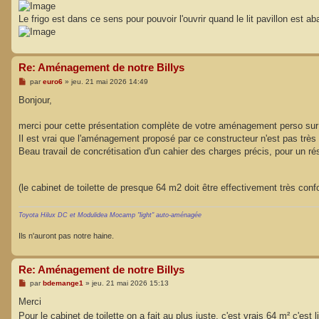
g
e
Le frigo est dans ce sens pour pouvoir l'ouvrir quand le lit pavillon est ab
Re: Aménagement de notre Billys
M
par
euro6
»
jeu. 21 mai 2026 14:49
e
s
Bonjour,
s
a
g
merci pour cette présentation complète de votre aménagement perso sur c
e
Il est vrai que l'aménagement proposé par ce constructeur n'est pas très
Beau travail de concrétisation d'un cahier des charges précis, pour un ré
(le cabinet de toilette de presque 64 m2 doit être effectivement très conf
Toyota Hilux DC et Modulidea Mocamp "light" auto-aménagée
Ils n'auront pas notre haine.
Re: Aménagement de notre Billys
M
par
bdemange1
»
jeu. 21 mai 2026 15:13
e
s
Merci
s
Pour le cabinet de toilette on a fait au plus juste, c'est vrais 64 m² c'est 
a