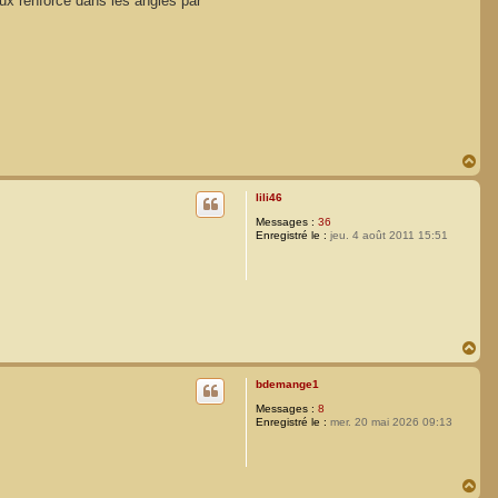
aux renforcé dans les angles par
H
a
u
lili46
t
Messages :
36
Enregistré le :
jeu. 4 août 2011 15:51
H
a
u
bdemange1
t
Messages :
8
Enregistré le :
mer. 20 mai 2026 09:13
H