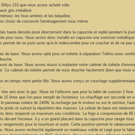
e Billys 210 que nous avons acheté vide.
ack gris métallisé.
ntérieur, les feux arrières et les béquilles.
ons choisi de concevoir l'aménagement nous même.
elas haute densité posé directement dans la capucine et replié pendant la jo
evable pour nous. Nous avons donc installé en capucine une sommier métallique
ous permet de ne juste avoir qu'a le redescendre pour ce coucher et de ne pas 
de base. Nous avons opté pour un toilette à séparation Trélino avec ventilate
 douche.
roposé de base. Nous avons réussi à implanter notre cabinet de toilette d'env
. Ce cabinet de toilette permet de nous doucher facilement (bien que nous 
ps en temps notre petite fille. Nous avons conçu un couchage supplémentaire 
.
s ami avec le gaz. Nous ne l'utilisons que pour la table de cuisson 2 feux
15 litres que l'on peux remplir de l'extérieur. Le chauffage est raccordé en sor
 le panneau solaire de 240W, la recharge par le moteur ou sur le secteur, l'aut
st le poids et surtout la répartition des masses. La cellule de base est relativ
s donc respecté un maximum ses conditions. Le frigo à compression de 85 lit
itués devant l'essieux. il y a un grand placard dans la capucine pour ranger to
rangements pour la nourriture et autre. Cette position permet le rabaissement
le. Nous avons recherché également un matériaux solide et Legé pour la fabri