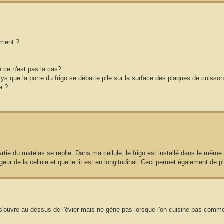
oment ?
en ce n'est pas la cas?
llys que la porte du frigo se débatte pile sur la surface des plaques de cuisson
a ?
artie du matelas se replie. Dans ma cellule, le frigo est installé dans le même 
argeur de la cellule et que le lit est en longitudinal. Ceci permet également de p
e s'ouvre au dessus de l'évier mais ne gène pas lorsque l'on cuisine pas comm