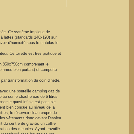
urnée. Ce système implique de
 à lattes (standards 140x190) sur
avoir d'humidité sous le matelas le
ur. Ce toilette est très pratique et
iron 850x750cm comprenant le
sommes bien portant) et comporte
par transformation du coin dinette.
 avec une bouteille camping gaz de
tie sur le chauffe eau de 6 litres.
onomie quasi infinie est possible.
ement bien conçue au niveau de la
res, le réservoir d'eau propre de
us les vêtements donc devant l'essieu
 du centre de gravité. un coffre
cation des meubles. Ayant travaillé