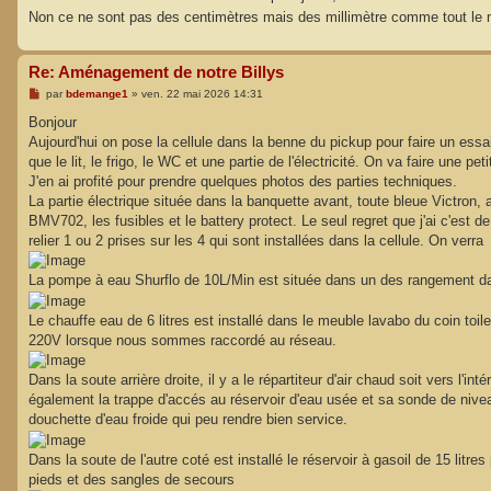
g
Non ce ne sont pas des centimètres mais des millimètre comme tout le
e
Re: Aménagement de notre Billys
M
par
bdemange1
»
ven. 22 mai 2026 14:31
e
s
Bonjour
s
Aujourd'hui on pose la cellule dans la benne du pickup pour faire un essais.
a
g
que le lit, le frigo, le WC et une partie de l'électricité. On va faire un
e
J'en ai profité pour prendre quelques photos des parties techniques.
La partie électrique située dans la banquette avant, toute bleue Victron,
BMV702, les fusibles et le battery protect. Le seul regret que j'ai c'est
relier 1 ou 2 prises sur les 4 qui sont installées dans la cellule. On verra
La pompe à eau Shurflo de 10L/Min est située dans un des rangement dans 
Le chauffe eau de 6 litres est installé dans le meuble lavabo du coin toil
220V lorsque nous sommes raccordé au réseau.
Dans la soute arrière droite, il y a le répartiteur d'air chaud soit vers l'in
également la trappe d'accés au réservoir d'eau usée et sa sonde de nivea
douchette d'eau froide qui peu rendre bien service.
Dans la soute de l'autre coté est installé le réservoir à gasoil de 15 litr
pieds et des sangles de secours