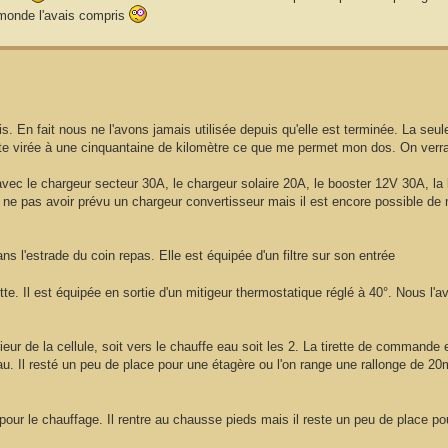
 monde l'avais compris
 En fait nous ne l'avons jamais utilisée depuis qu'elle est terminée. La seule f
e petite virée à une cinquantaine de kilomètre ce que me permet mon dos. On ver
 avec le chargeur secteur 30A, le chargeur solaire 20A, le booster 12V 30A, la 
 de ne pas avoir prévu un chargeur convertisseur mais il est encore possible de
l'estrade du coin repas. Elle est équipée d'un filtre sur son entrée
ette. Il est équipée en sortie d'un mitigeur thermostatique réglé à 40°. Nous l
térieur de la cellule, soit vers le chauffe eau soit les 2. La tirette de commande e
u. Il resté un peu de place pour une étagère ou l'on range une rallonge de 2
es pour le chauffage. Il rentre au chausse pieds mais il reste un peu de place p