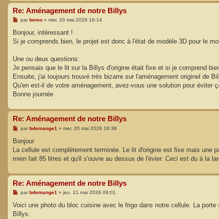
Re: Aménagement de notre Billys
M
par
bemo
»
mer. 20 mai 2026 16:14
e
s
Bonjour, intéressant !
s
Si je comprends bien, le projet est donc à l'état de modèle 3D pour le m
a
g
e
Une ou deux questions:
Je pensais que le lit sur la Billys d'origine était fixe et si je comprend bi
Ensuite, j'ai toujours trouvé très bizarre sur l'aménagement originel de Bi
Qu'en est-il de votre aménagement, avez-vous une solution pour éviter ç
Bonne journée
Re: Aménagement de notre Billys
M
par
bdemange1
»
mer. 20 mai 2026 18:38
e
s
Bonjour
s
La cellule est complètement terminée. Le lit d'origine est fixe mais une p
a
g
mien fait 85 litres et qu'il s'ouvre au dessus de l'évier. Ceci est du à la l
e
Re: Aménagement de notre Billys
M
par
bdemange1
»
jeu. 21 mai 2026 09:01
e
s
Voici une photo du bloc cuisine avec le frigo dans notre cellule. La port
s
Billys.
a