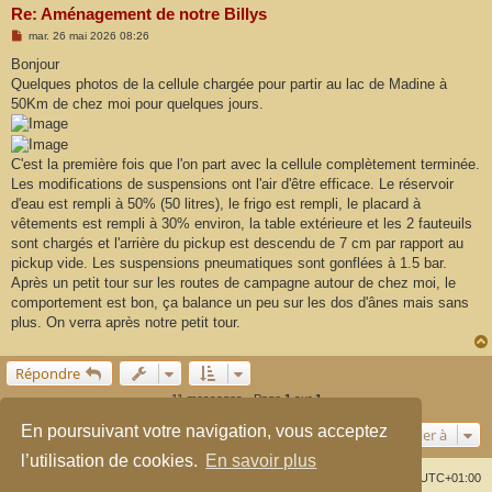
Re: Aménagement de notre Billys
M
mar. 26 mai 2026 08:26
e
s
Bonjour
s
Quelques photos de la cellule chargée pour partir au lac de Madine à
a
g
50Km de chez moi pour quelques jours.
e
C'est la première fois que l'on part avec la cellule complètement terminée.
Les modifications de suspensions ont l'air d'être efficace. Le réservoir
d'eau est rempli à 50% (50 litres), le frigo est rempli, le placard à
vêtements est rempli à 30% environ, la table extérieure et les 2 fauteuils
sont chargés et l'arrière du pickup est descendu de 7 cm par rapport au
pickup vide. Les suspensions pneumatiques sont gonflées à 1.5 bar.
Après un petit tour sur les routes de campagne autour de chez moi, le
comportement est bon, ça balance un peu sur les dos d'ânes mais sans
plus. On verra après notre petit tour.
Répondre
11 messages • Page
1
sur
1
En poursuivant votre navigation, vous acceptez
Aller à
l’utilisation de cookies.
En savoir plus
Index du forum
Supprimer les cookies
Heures au format
UTC+01:00