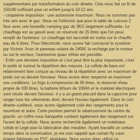
supplémentaire par transformation du coin dinette. Cela nous fait un lit de
150x90 suffisant pour un enfant jusqu'à 10-12 ans.
- cinquième imposition : une autonomie maximum. Nous ne sommes pas
très ami avec le gaz. Nous ne l'utilisons que pour la table de cuisson 2
feux avec une bouteille camping gaz de 3KG largement suffisante. Le
chauffage est au gasoil avec un réservoir de 15 litres que l'on peux
remplir de l'extérieur. Le chauffage est raccordé en sortie sur le chauffe
eau de 6 litres. Pour l'électricité, nous avons fait concevoir le système
par Victron. Avec le panneau solaire de 240W, la recharge par le moteur
ou sur le secteur, l'autonomie quasi infinie est possible.
- Enfin une dernière imposition et c'est peut être la plus importante, c'est
le poids et surtout la répartition des masses. La cellule de base est
relativement bien conçue au niveau de la répartition avec un maximum de
poids sur ou devant l'essieux. Nous avons donc respecté un maximum
ses conditions. Le frigo à compression de 85 litres, le réservoir d'eau
propre de 100 litres, la batterie lithium de 100Ah et le matériel électriques
sont situés devant l'essieux. il y a un grand placard dans la capucine pour
ranger tous les vêtements donc devant l'essieu également. Dans le coin
dinette surélevé, nous avons également créé des rangements pour la
nourriture et autre. Cette position permet le rabaissement du centre de
gravité. un coffre sous banquette contient également des rangement sur
l'avant de la cellule. Nous avons recherché également un matériaux
solide et Legé pour la fabrication des meubles. Ayant travaillé un certain
temps dans la sonorisation, je me suis rappelé que certain fly case
étaient fabriqués en PVC alvéolaire. Nous avons donc utilisé ce