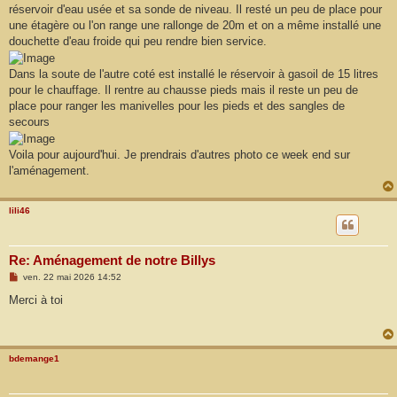
réservoir d'eau usée et sa sonde de niveau. Il resté un peu de place pour
une étagère ou l'on range une rallonge de 20m et on a même installé une
douchette d'eau froide qui peu rendre bien service.
Dans la soute de l'autre coté est installé le réservoir à gasoil de 15 litres
pour le chauffage. Il rentre au chausse pieds mais il reste un peu de
place pour ranger les manivelles pour les pieds et des sangles de
secours
Voila pour aujourd'hui. Je prendrais d'autres photo ce week end sur
l'aménagement.
lili46
Re: Aménagement de notre Billys
M
ven. 22 mai 2026 14:52
e
s
Merci à toi
s
a
g
e
bdemange1