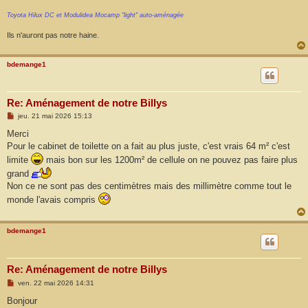
Toyota Hilux DC et Modulidea Mocamp "light" auto-aménagée
Ils n'auront pas notre haine.
bdemange1
Re: Aménagement de notre Billys
M
jeu. 21 mai 2026 15:13
e
s
Merci
s
Pour le cabinet de toilette on a fait au plus juste, c'est vrais 64 m² c'est
a
g
limite
mais bon sur les 1200m² de cellule on ne pouvez pas faire plus
e
grand
Non ce ne sont pas des centimètres mais des millimètre comme tout le
monde l'avais compris
bdemange1
Re: Aménagement de notre Billys
M
ven. 22 mai 2026 14:31
e
s
Bonjour
s