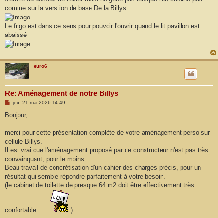
a
g
comme sur la vers ion de base De la Billys.
e
Le frigo est dans ce sens pour pouvoir l'ouvrir quand le lit pavillon est
abaissé
euro6
Re: Aménagement de notre Billys
M
jeu. 21 mai 2026 14:49
e
s
Bonjour,
s
a
g
merci pour cette présentation complète de votre aménagement perso sur
e
cellule Billys.
Il est vrai que l'aménagement proposé par ce constructeur n'est pas très
convainquant, pour le moins...
Beau travail de concrétisation d'un cahier des charges précis, pour un
résultat qui semble répondre parfaitement à votre besoin.
(le cabinet de toilette de presque 64 m2 doit être effectivement très
confortable...
)