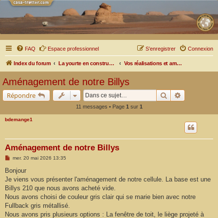
FAQ
Espace professionnel
S’enregistrer
Connexion
Index du forum
La yourte en construction ou en cours de modifications
Vos réalisations et aménagements
Aménagement de notre Billys
Rechercher
Recherche a
Répondre
11 messages • Page
1
sur
1
bdemange1
Aménagement de notre Billys
M
mer. 20 mai 2026 13:35
e
s
Bonjour
s
Je viens vous présenter l'aménagement de notre cellule. La base est une
a
g
Billys 210 que nous avons acheté vide.
e
Nous avons choisi de couleur gris clair qui se marie bien avec notre
Fullback gris métallisé.
Nous avons pris plusieurs options : La fenêtre de toit, le liège projeté à