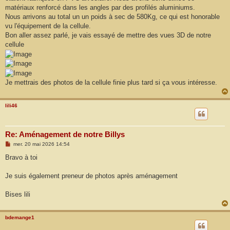
matériaux renforcé dans les angles par des profilés aluminiums.
Nous arrivons au total un un poids à sec de 580Kg, ce qui est honorable
vu l'équipement de la cellule.
Bon aller assez parlé, je vais essayé de mettre des vues 3D de notre
cellule
Je mettrais des photos de la cellule finie plus tard si ça vous intéresse.
lili46
Re: Aménagement de notre Billys
M
mer. 20 mai 2026 14:54
e
s
Bravo à toi
s
a
g
Je suis également preneur de photos après aménagement
e
Bises lili
bdemange1