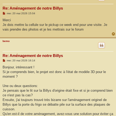
Re: Aménagement de notre Billys
M
mer. 20 mai 2026 15:04
e
s
Merci
s
Je dois mettre la cellule sur le pickup ce week end pour une visite. Je
a
g
vais prendre des photos et je les mettrais sur le forum
e
bemo
Re: Aménagement de notre Billys
M
mer. 20 mai 2026 16:14
e
s
Bonjour, intéressant !
s
Si je comprends bien, le projet est donc à l'état de modèle 3D pour le
a
g
moment ?
e
Une ou deux questions:
Je pensais que le lit sur la Billys d'origine était fixe et si je comprend bien
ce n'est pas la cas?
Ensuite, j'ai toujours trouvé très bizarre sur l'aménagement originel de
Billys que la porte du frigo se débatte pile sur la surface des plaques de
cuisson.
Qu'en est-il de votre aménagement, avez-vous une solution pour éviter ça