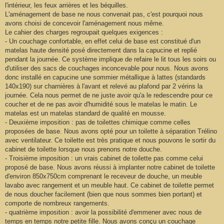
l'intérieur, les feux arrières et les béquilles.
L'aménagement de base ne nous convenait pas, c'est pourquoi nous
avons choisi de concevoir l'aménagement nous même.
Le cahier des charges regroupait quelques exigences :
- Un couchage confortable, en effet celui de base est constitué d'un
matelas haute densité posé directement dans la capucine et replié
pendant la journée. Ce système implique de refaire le lit tous les soirs ou
d'utiliser des sacs de couchages inconcevable pour nous. Nous avons
donc installé en capucine une sommier métallique à lattes (standards
140x190) sur charnières à l'avant et relevé au plafond par 2 vérins la
journée. Cela nous permet de ne juste avoir qu'a le redescendre pour ce
coucher et de ne pas avoir d'humidité sous le matelas le matin. Le
matelas est un matelas standard de qualité en mousse.
- Deuxième imposition : pas de toilettes chimique comme celles
proposées de base. Nous avons opté pour un toilette à séparation Trélino
avec ventilateur. Ce toilette est très pratique et nous pouvons le sortir du
cabinet de toilette lorsque nous prenons notre douche.
- Troisième imposition : un vrais cabinet de toilette pas comme celui
proposé de base. Nous avons réussi à implanter notre cabinet de toilette
d'environ 850x750cm comprenant le receveur de douche, un meuble
lavabo avec rangement et un meuble haut. Ce cabinet de toilette permet
de nous doucher facilement (bien que nous sommes bien portant) et
comporte de nombreux rangements.
- quatrième imposition : avoir la possibilité d'emmener avec nous de
temps en temps notre petite fille. Nous avons conçu un couchage