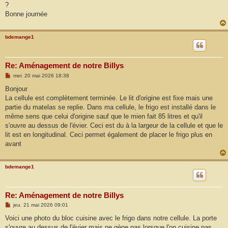
?
Bonne journée
bdemange1
Re: Aménagement de notre Billys
M
mer. 20 mai 2026 18:38
e
s
Bonjour
s
La cellule est complètement terminée. Le lit d'origine est fixe mais une
a
g
partie du matelas se replie. Dans ma cellule, le frigo est installé dans le
e
même sens que celui d'origine sauf que le mien fait 85 litres et qu'il
s'ouvre au dessus de l'évier. Ceci est du à la largeur de la cellule et que le
lit est en longitudinal. Ceci permet également de placer le frigo plus en
avant
bdemange1
Re: Aménagement de notre Billys
M
jeu. 21 mai 2026 09:01
e
s
Voici une photo du bloc cuisine avec le frigo dans notre cellule. La porte
s
s'ouvre au dessus de l'évier mais ne gène pas lorsque l'on cuisine pas