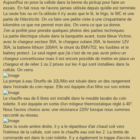
Aujourd'hui on pose la cellule dans la benne du pickup pour faire un
a
g
essais. En fait nous ne l'avons jamais utilisée depuis qu'elle est terminée.
e
La seule fois ou on l'a utilisée il n'y avais que le lit, le frigo, le WC et une
partie de l'électricité. On va faire une petite virée à une cinquantaine de
kilomètre ce que me permet mon dos. On verra ce que sa donne.
J'en ai profité pour prendre quelques photos des parties techniques.
La partie électrique située dans la banquette avant, toute bleue Victron,
avec le chargeur secteur 30A, le chargeur solaire 20A, le booster 12V
30A, la batterie lithium 100AH, le shunt du BMV702, les fusibles et le
battery protect. Le seul regret que j'ai c'est de ne pas avoir prévu un
chargeur convertisseur mais il est encore possible de mettre en place un
chargeur et de relier 1 ou 2 prises sur les 4 qui sont installées dans la
cellule. On verra
La pompe à eau Shurflo de 10L/Min est située dans un des rangement
dans l'estrade du coin repas. Elle est équipée d'un filtre sur son entrée
Le chauffe eau de 6 litres est installé dans le meuble lavabo du coin
toilette. Il est équipée en sortie d'un mitigeur thermostatique réglé à 40°.
Nous l'avons choisis avec une résistance 220V lorsque nous sommes
raccordé au réseau.
Dans la soute arrière droite, il y a le répartiteur d'air chaud soit vers
l'intérieur de la cellule, soit vers le chauffe eau soit les 2. La tirette de
commande est dans le coin toilette. Il y a également la trappe d'accés au