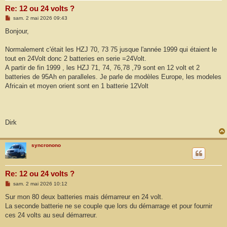
Re: 12 ou 24 volts ?
M
sam. 2 mai 2026 09:43
e
s
Bonjour,
s
a
g
Normalement c'était les HZJ 70, 73 75 jusque l'année 1999 qui étaient le
e
tout en 24Volt donc 2 batteries en serie =24Volt.
A partir de fin 1999 , les HZJ 71, 74, 76,78 ,79 sont en 12 volt et 2
batteries de 95Ah en paralleles. Je parle de modèles Europe, les modeles
Africain et moyen orient sont en 1 batterie 12Volt
Dirk
syncronono
Re: 12 ou 24 volts ?
M
sam. 2 mai 2026 10:12
e
s
Sur mon 80 deux batteries mais démarreur en 24 volt.
s
La seconde batterie ne se couple que lors du démarrage et pour fournir
a
g
ces 24 volts au seul démarreur.
e