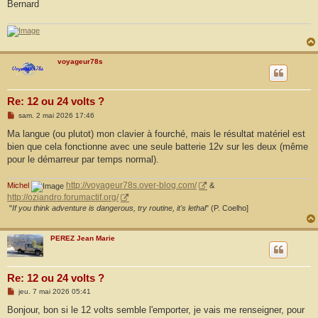
Bernard
voyageur78s
Re: 12 ou 24 volts ?
M
sam. 2 mai 2026 17:46
e
s
Ma langue (ou plutot) mon clavier à fourché, mais le résultat matériel est
s
bien que cela fonctionne avec une seule batterie 12v sur les deux (même
a
g
pour le démarreur par temps normal).
e
Michel
http://voyageur78s.over-blog.com/
&
http://oziandro.forumactif.org/
"
If you think adventure is dangerous, try routine, it's lethal
" (P. Coelho]
PEREZ Jean Marie
Re: 12 ou 24 volts ?
M
jeu. 7 mai 2026 05:41
e
s
Bonjour, bon si le 12 volts semble l'emporter, je vais me renseigner, pour
s