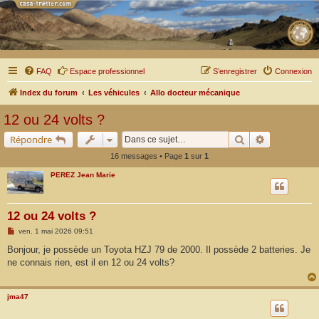
FAQ
Espace professionnel
S’enregistrer
Connexion
Index du forum
Les véhicules
Allo docteur mécanique
12 ou 24 volts ?
Rechercher
Recherche a
Répondre
16 messages • Page
1
sur
1
PEREZ Jean Marie
12 ou 24 volts ?
M
ven. 1 mai 2026 09:51
e
s
Bonjour, je possède un Toyota HZJ 79 de 2000. Il possède 2 batteries. Je
s
ne connais rien, est il en 12 ou 24 volts?
a
g
e
jma47