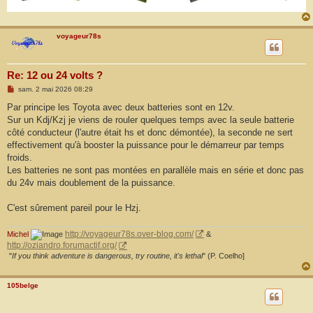
voyageur78s
Re: 12 ou 24 volts ?
M
sam. 2 mai 2026 08:29
e
s
Par principe les Toyota avec deux batteries sont en 12v.
s
Sur un Kdj/Kzj je viens de rouler quelques temps avec la seule batterie
a
g
côté conducteur (l'autre était hs et donc démontée), la seconde ne sert
e
effectivement qu'à booster la puissance pour le démarreur par temps
froids.
Les batteries ne sont pas montées en parallèle mais en série et donc pas
du 24v mais doublement de la puissance.
C'est sûrement pareil pour le Hzj.
Michel
http://voyageur78s.over-blog.com/
&
http://oziandro.forumactif.org/
"
If you think adventure is dangerous, try routine, it's lethal
" (P. Coelho]
105belge