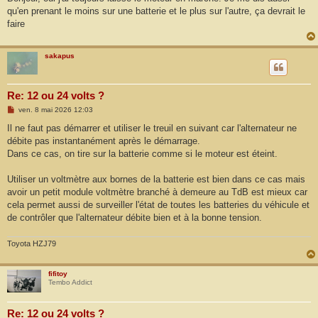
s
qu'en prenant le moins sur une batterie et le plus sur l'autre, ça devrait le
a
g
faire
e
sakapus
Re: 12 ou 24 volts ?
M
ven. 8 mai 2026 12:03
e
s
Il ne faut pas démarrer et utiliser le treuil en suivant car l'alternateur ne
s
débite pas instantanément après le démarrage.
a
g
Dans ce cas, on tire sur la batterie comme si le moteur est éteint.
e
Utiliser un voltmètre aux bornes de la batterie est bien dans ce cas mais
avoir un petit module voltmètre branché à demeure au TdB est mieux car
cela permet aussi de surveiller l'état de toutes les batteries du véhicule et
de contrôler que l'alternateur débite bien et à la bonne tension.
Toyota HZJ79
fifitoy
Tembo Addict
Re: 12 ou 24 volts ?