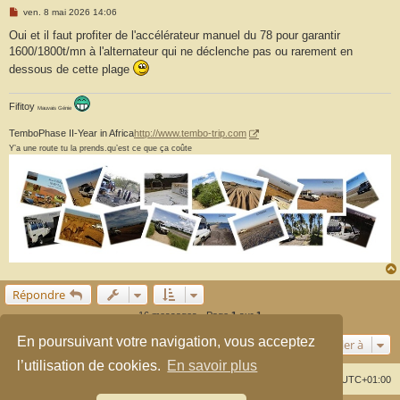
M
ven. 8 mai 2026 14:06
e
s
Oui et il faut profiter de l'accélérateur manuel du 78 pour garantir
s
1600/1800t/mn à l'alternateur qui ne déclenche pas ou rarement en
a
g
dessous de cette plage
e
Fifitoy
Mauvais Génie
TemboPhase II-Year in Africa
http://www.tembo-trip.com
Y’a une route tu la prends.qu’est ce que ça coûte
Répondre
16 messages • Page
1
sur
1
En poursuivant votre navigation, vous acceptez
Aller à
l’utilisation de cookies.
En savoir plus
Index du forum
Supprimer les cookies
Heures au format
UTC+01:00