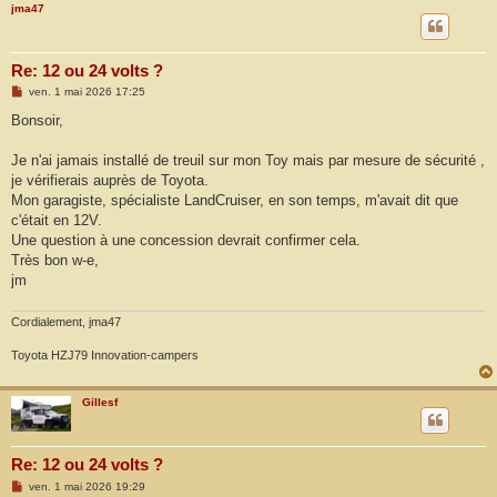
jma47
Re: 12 ou 24 volts ?
M
ven. 1 mai 2026 17:25
e
s
Bonsoir,
s
a
g
Je n'ai jamais installé de treuil sur mon Toy mais par mesure de sécurité ,
e
je vérifierais auprès de Toyota.
Mon garagiste, spécialiste LandCruiser, en son temps, m'avait dit que
c'était en 12V.
Une question à une concession devrait confirmer cela.
Très bon w-e,
jm
Cordialement, jma47
Toyota HZJ79 Innovation-campers
Gillesf
Re: 12 ou 24 volts ?
M
ven. 1 mai 2026 19:29