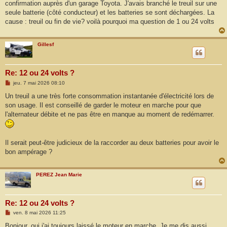
confirmation auprès d'un garage Toyota. J'avais branché le treuil sur une
a
g
seule batterie (côté conducteur) et les batteries se sont déchargées. La
e
cause : treuil ou fin de vie? voilà pourquoi ma question de 1 ou 24 volts
Gillesf
Re: 12 ou 24 volts ?
M
jeu. 7 mai 2026 08:10
e
s
Un treuil a une très forte consommation instantanée d'électricité lors de
s
son usage. Il est conseillé de garder le moteur en marche pour que
a
g
l'alternateur débite et ne pas être en manque au moment de redémarrer.
e
Il serait peut-être judicieux de la raccorder au deux batteries pour avoir le
bon ampérage ?
PEREZ Jean Marie
Re: 12 ou 24 volts ?
M
ven. 8 mai 2026 11:25
e
s
Bonjour, oui j'ai toujours laissé le moteur en marche. Je me dis aussi