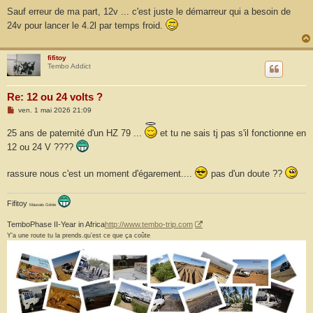
e
s
Sauf erreur de ma part, 12v ... c'est juste le démarreur qui a besoin de
s
24v pour lancer le 4.2l par temps froid.
a
g
e
fifitoy
Tembo Addict
Re: 12 ou 24 volts ?
M
ven. 1 mai 2026 21:09
e
s
25 ans de paternité d'un HZ 79 ...
et tu ne sais tj pas s'il fonctionne en
s
a
12 ou 24 V ????
g
e
rassure nous c'est un moment d'égarement....
pas d'un doute ??
Fifitoy
Mauvais Génie
TemboPhase II-Year in Africa
http://www.tembo-trip.com
Y’a une route tu la prends.qu’est ce que ça coûte