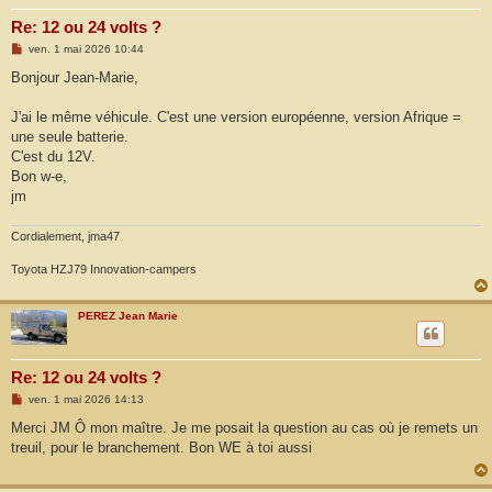
Re: 12 ou 24 volts ?
M
ven. 1 mai 2026 10:44
e
s
Bonjour Jean-Marie,
s
a
g
J'ai le même véhicule. C'est une version européenne, version Afrique =
e
une seule batterie.
C'est du 12V.
Bon w-e,
jm
Cordialement, jma47
Toyota HZJ79 Innovation-campers
PEREZ Jean Marie
Re: 12 ou 24 volts ?
M
ven. 1 mai 2026 14:13
e
s
Merci JM Ô mon maître. Je me posait la question au cas où je remets un
s
treuil, pour le branchement. Bon WE à toi aussi
a
g
e