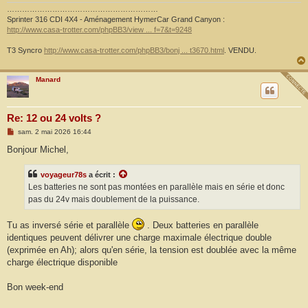
……………………………………………………
Sprinter 316 CDI 4X4 - Aménagement HymerCar Grand Canyon :
http://www.casa-trotter.com/phpBB3/view ... f=7&t=9248
T3 Syncro
http://www.casa-trotter.com/phpBB3/bonj ... t3670.html
. VENDU.
Manard
Re: 12 ou 24 volts ?
M
sam. 2 mai 2026 16:44
e
s
Bonjour Michel,
s
a
g
voyageur78s
a écrit :
e
Les batteries ne sont pas montées en parallèle mais en série et donc
pas du 24v mais doublement de la puissance.
Tu as inversé série et parallèle
. Deux batteries en parallèle
identiques peuvent délivrer une charge maximale électrique double
(exprimée en Ah); alors qu'en série, la tension est doublée avec la même
charge électrique disponible
Bon week-end