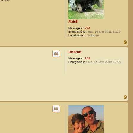
AlainB
Messages :
294
Enregistré le :
mar. 14 juin 2011 21:56
Localisation :
Sologne
H
a
u
105belge
t
Messages :
269
Enregistré le :
lun. 15 févr. 2016 10:09
H
a
u
t