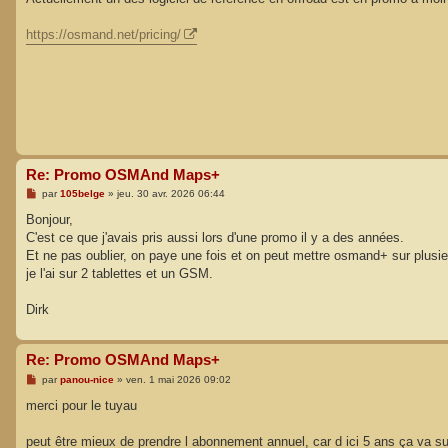
s
a
g
https://osmand.net/pricing/
e
Re: Promo OSMAnd Maps+
M
par
105belge
»
jeu. 30 avr. 2026 06:44
e
s
Bonjour,
s
C'est ce que j'avais pris aussi lors d'une promo il y a des années.
a
g
Et ne pas oublier, on paye une fois et on peut mettre osmand+ sur plusie
e
je l'ai sur 2 tablettes et un GSM.
Dirk
Re: Promo OSMAnd Maps+
M
par
panou-nice
»
ven. 1 mai 2026 09:02
e
s
merci pour le tuyau
s
a
g
peut être mieux de prendre l abonnement annuel, car d ici 5 ans ça va su