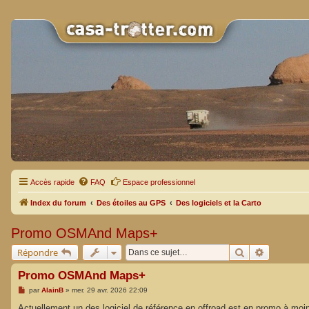
Accès rapide
FAQ
Espace professionnel
Index du forum
Des étoiles au GPS
Des logiciels et la Carto
Promo OSMAnd Maps+
Rechercher
Recherche
Répondre
Promo OSMAnd Maps+
M
par
AlainB
»
mer. 29 avr. 2026 22:09
e
s
Actuellement un des logiciel de référence en offroad est en promo à moin