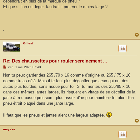
dependrait en plus de la marque de pneu ?
Et que si l’on est leger, faudra t’il preferer le moins large ?
.
Gillesf
Re: Des chaussettes pour rouler sereinement ...
M
ven. 1 mai 2026 07:43
e
s
Non tu peux garder des 265 /70 x 16 comme d'origine ou 265 / 75 x 16
s
comme tu as déjà. Mais il te faut plus dégonfler que ceux qui ont des
a
g
autos plus lourdes, sans risque pour toi. Si tu montes des 235/85 x 16
e
dans ces mêmes jantes larges, ils risquent en virage de se décoller de la
jante à tres basse pression : plus assez d'air pour maintenir le talon d'un
pneu étroit plaqué dans une jante large.
Il faut que les pneus et jantes aient une largeur adaptée.
mayake