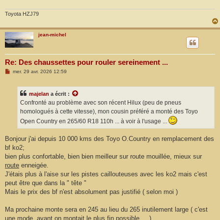
Toyota HZJ79
jean-michel
Re: Des chaussettes pour rouler sereinement ...
M
mer. 29 avr. 2026 12:59
e
s
s
majelan
a écrit :
a
g
Confronté au problème avec son récent Hilux (peu de pneus
e
homologués à cette vitesse), mon cousin préféré a monté des Toyo
Open Country en 265/60 R18 110h ... à voir à l'usage ...
Bonjour j'ai depuis 10 000 kms des Toyo O.Country en remplacement des
bf ko2;
bien plus confortable, bien bien meilleur sur route mouillée, mieux sur
route
enneigée.
J'étais plus à l'aise sur les pistes caillouteuses avec les ko2 mais c'est
peut être que dans la " tête "
Mais le prix des bf n'est absolument pas justifié ( selon moi )
Ma prochaine monte sera en 245 au lieu du 265 inutilement large ( c'est
une mode, avant on montait le plus fin possible ... )