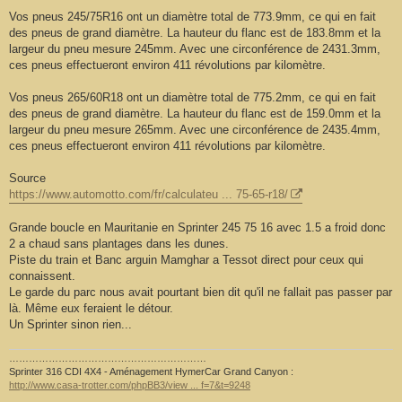
Vos pneus 245/75R16 ont un diamètre total de 773.9mm, ce qui en fait
des pneus de grand diamètre. La hauteur du flanc est de 183.8mm et la
largeur du pneu mesure 245mm. Avec une circonférence de 2431.3mm,
ces pneus effectueront environ 411 révolutions par kilomètre.
Vos pneus 265/60R18 ont un diamètre total de 775.2mm, ce qui en fait
des pneus de grand diamètre. La hauteur du flanc est de 159.0mm et la
largeur du pneu mesure 265mm. Avec une circonférence de 2435.4mm,
ces pneus effectueront environ 411 révolutions par kilomètre.
Source
https://www.automotto.com/fr/calculateu ... 75-65-r18/
Grande boucle en Mauritanie en Sprinter 245 75 16 avec 1.5 a froid donc
2 a chaud sans plantages dans les dunes.
Piste du train et Banc arguin Mamghar a Tessot direct pour ceux qui
connaissent.
Le garde du parc nous avait pourtant bien dit qu'il ne fallait pas passer par
là. Même eux feraient le détour.
Un Sprinter sinon rien...
……………………………………………………
Sprinter 316 CDI 4X4 - Aménagement HymerCar Grand Canyon :
http://www.casa-trotter.com/phpBB3/view ... f=7&t=9248