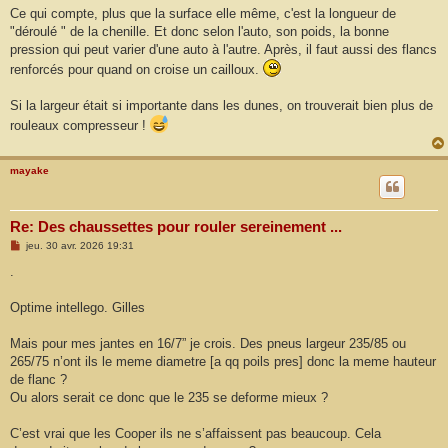
Ce qui compte, plus que la surface elle même, c'est la longueur de
"déroulé " de la chenille. Et donc selon l'auto, son poids, la bonne
pression qui peut varier d'une auto à l'autre. Après, il faut aussi des flancs
renforcés pour quand on croise un cailloux.
Si la largeur était si importante dans les dunes, on trouverait bien plus de
rouleaux compresseur !
mayake
Re: Des chaussettes pour rouler sereinement ...
M
jeu. 30 avr. 2026 19:31
e
s
.
s
a
g
Optime intellego. Gilles
e
Mais pour mes jantes en 16/7” je crois. Des pneus largeur 235/85 ou
265/75 n’ont ils le meme diametre [a qq poils pres] donc la meme hauteur
de flanc ?
Ou alors serait ce donc que le 235 se deforme mieux ?
C’est vrai que les Cooper ils ne s’affaissent pas beaucoup. Cela