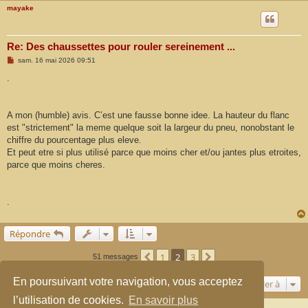
mayake
Re: Des chaussettes pour rouler sereinement ...
M
sam. 16 mai 2026 09:51
e
s
.
s
a
g
e
A mon (humble) avis. C’est une fausse bonne idee. La hauteur du flanc
est "strictement" la meme quelque soit la largeur du pneu, nonobstant le
chiffre du pourcentage plus eleve.
Et peut etre si plus utilisé parce que moins cher et/ou jantes plus etroites,
parce que moins cheres.
.
Répondre
1
2
3
Précédente
Suivante
51 messages
En poursuivant votre navigation, vous acceptez
Aller à
l’utilisation de cookies.
En savoir plus