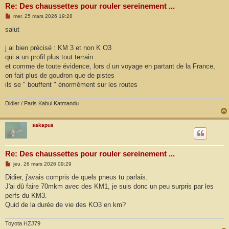
Re: Des chaussettes pour rouler sereinement ...
M
mer. 25 mars 2026 19:28
e
s
salut
s
a
g
j ai bien précisé : KM 3 et non K O3
e
qui a un profil plus tout terrain
et comme de toute évidence, lors d un voyage en partant de la France,
on fait plus de goudron que de pistes
ils se " bouffent " énormément sur les routes
Didier / Paris Kabul Katmandu
sakapus
Re: Des chaussettes pour rouler sereinement ...
M
jeu. 26 mars 2026 09:29
e
s
Didier, j'avais compris de quels pneus tu parlais.
s
J'ai dû faire 70mkm avec des KM1, je suis donc un peu surpris par les
a
g
perfs du KM3.
e
Quid de la durée de vie des KO3 en km?
Toyota HZJ79