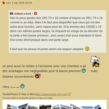
M
ven. 1 mai 2026 20:59
e
s
s
Gillesf
a écrit :
a
g
Non tu peux garder des 265 /70 x 16 comme d'origine ou 265 / 75 x 16
e
comme tu as déjà. Mais il te faut plus dégonfler que ceux qui ont des
autos plus lourdes, sans risque pour toi. Si tu montes des 235/85 x 16
dans ces mêmes jantes larges, ils risquent en virage de se décoller de
la jante à tres basse pression : plus assez d'air pour maintenir le talon
d'un pneu étroit plaqué dans une jante large.
Il faut que les pneus et jantes aient une largeur adaptée.
on peut aussi le refaire à l'ancienne avec une chambre a air
des avantages non négligeables pour la basse pression
... mais
d'autres inconvénients
Fifitoy
Mauvais Génie
TemboPhase II-Year in Africa
http://www.tembo-trip.com
Y’a une route tu la prends.qu’est ce que ça coûte