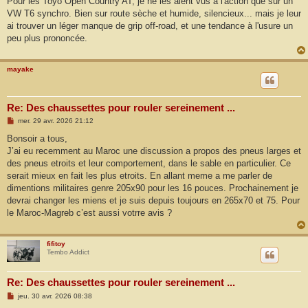
Pour les Toyo Open Country AT, je ne les aient vus à l'action que sur un
VW T6 synchro. Bien sur route sèche et humide, silencieux... mais je leur
ai trouver un léger manque de grip off-road, et une tendance à l'usure un
peu plus prononcée.
mayake
Re: Des chaussettes pour rouler sereinement ...
M
mer. 29 avr. 2026 21:12
e
s
Bonsoir a tous,
s
J’ai eu recemment au Maroc une discussion a propos des pneus larges et
a
g
des pneus etroits et leur comportement, dans le sable en particulier. Ce
e
serait mieux en fait les plus etroits. En allant meme a me parler de
dimentions militaires genre 205x90 pour les 16 pouces. Prochainement je
devrai changer les miens et je suis depuis toujours en 265x70 et 75. Pour
le Maroc-Magreb c’est aussi votrre avis ?
fifitoy
Tembo Addict
Re: Des chaussettes pour rouler sereinement ...
M
jeu. 30 avr. 2026 08:38
e