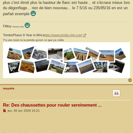
s
plus c'est étroit plus la hauteur de flanc est haute... et s'écrase mieux lors
s
du dégonflage... rien de bien nouveau... le 7.5/16 ou 235/85/16 en est un
a
g
parfait exemple
e
Fifitoy
Mauvais Génie
TemboPhase II-Year in Africa
http://www.tembo-trip.com
Y’a une route tu la prends.qu’est ce que ça coûte
mayake
Re: Des chaussettes pour rouler sereinement ...
M
jeu. 30 avr. 2026 10:21
e
s
.
s
a
g
e