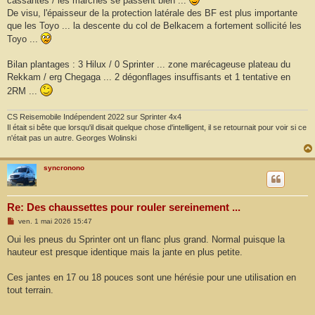
cassantes / les marches se passent bien ...
De visu, l'épaisseur de la protection latérale des BF est plus importante
que les Toyo ... la descente du col de Belkacem a fortement sollicité les
Toyo ...
Bilan plantages : 3 Hilux / 0 Sprinter ... zone marécageuse plateau du
Rekkam / erg Chegaga ... 2 dégonflages insuffisants et 1 tentative en
2RM ...
CS Reisemobile Indépendent 2022 sur Sprinter 4x4
Il était si bête que lorsqu'il disait quelque chose d'intelligent, il se retournait pour voir si ce
n'était pas un autre. Georges Wolinski
syncronono
Re: Des chaussettes pour rouler sereinement ...
M
ven. 1 mai 2026 15:47
e
s
Oui les pneus du Sprinter ont un flanc plus grand. Normal puisque la
s
hauteur est presque identique mais la jante en plus petite.
a
g
e
Ces jantes en 17 ou 18 pouces sont une hérésie pour une utilisation en
tout terrain.