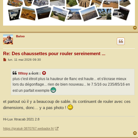
Baloo
Re: Des chaussettes pour rouler sereinement ...
M
lun. 11 mai 2026 09:30
e
s
s
fifitoy
a écrit :
a
g
plus c'est étroit plus la hauteur de flanc est haute... et s'écrase mieux
e
lors du dégonflage... rien de bien nouveau... le 7.5/16 ou 235/85/16 en
est un parfait exemple
et partout où il y a beaucoup de sable, ils continuent de rouler avec ces
dimensions, donc... y a pas photo !
Hi-Lux Xtracab 2021 2.8
https://gratuit-3870767.webador.fr/