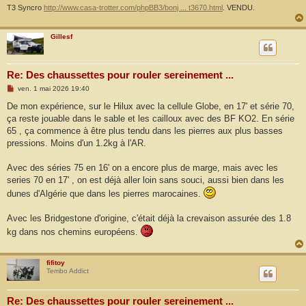
T3 Syncro
http://www.casa-trotter.com/phpBB3/bonj ... t3670.html
. VENDU.
Gillesf
Re: Des chaussettes pour rouler sereinement ...
M
ven. 1 mai 2026 19:40
e
s
De mon expérience, sur le Hilux avec la cellule Globe, en 17' et série 70,
s
ça reste jouable dans le sable et les cailloux avec des BF KO2. En série
a
g
65 , ça commence à être plus tendu dans les pierres aux plus basses
e
pressions. Moins d'un 1.2kg à l'AR.
Avec des séries 75 en 16' on a encore plus de marge, mais avec les
series 70 en 17' , on est déjà aller loin sans souci, aussi bien dans les
dunes d'Algérie que dans les pierres marocaines.
Avec les Bridgestone d'origine, c'était déjà la crevaison assurée des 1.8
kg dans nos chemins européens.
fifitoy
Tembo Addict
Re: Des chaussettes pour rouler sereinement ...