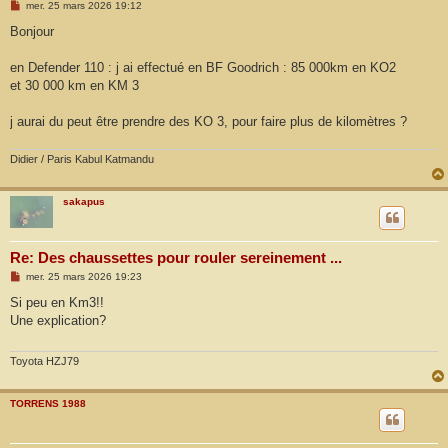
M
mer. 25 mars 2026 19:12
e
s
Bonjour
s
a
g
en Defender 110 : j ai effectué en BF Goodrich : 85 000km en KO2
e
et 30 000 km en KM 3
j aurai du peut être prendre des KO 3, pour faire plus de kilomètres ?
Didier / Paris Kabul Katmandu
sakapus
Re: Des chaussettes pour rouler sereinement ...
M
mer. 25 mars 2026 19:23
e
s
Si peu en Km3!!
s
Une explication?
a
g
e
Toyota HZJ79
TORRENS 1988