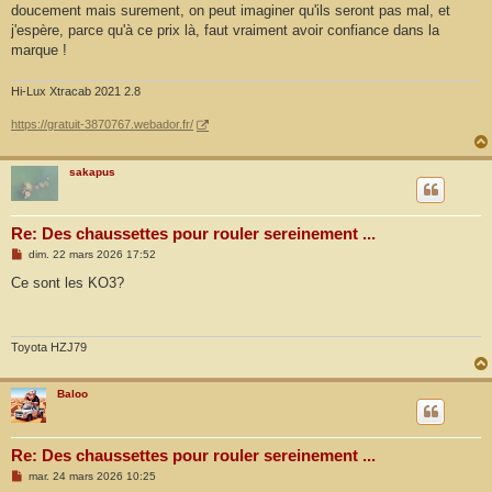
doucement mais surement, on peut imaginer qu'ils seront pas mal, et
j'espère, parce qu'à ce prix là, faut vraiment avoir confiance dans la
marque !
Hi-Lux Xtracab 2021 2.8
https://gratuit-3870767.webador.fr/
sakapus
Re: Des chaussettes pour rouler sereinement ...
M
dim. 22 mars 2026 17:52
e
s
Ce sont les KO3?
s
a
g
e
Toyota HZJ79
Baloo
Re: Des chaussettes pour rouler sereinement ...
M
mar. 24 mars 2026 10:25
e