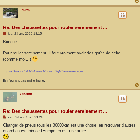
euro6
Re: Des chaussettes pour rouler sereinement ...
M
jeu. 23 avr. 2026 18:15
e
s
Bonsoir,
s
a
g
Pour rouler sereinement, il faut vraiment avoir des goûts de riche…
e
(comme moi…)
Toyota Hilux DC et Modulidea Mocamp "light" auto-aménagée
Ils n'auront pas notre haine.
sakapus
Re: Des chaussettes pour rouler sereinement ...
M
ven. 24 avr. 2026 23:28
e
s
Changer de pneus tous les 30000km est une chose, en retrouver d'autres
s
quand on est loin de l'Europe en est une autre.
a
g
e