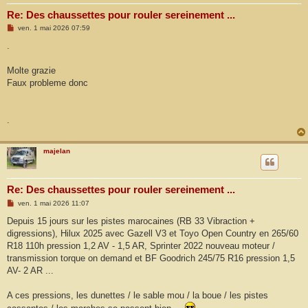
Re: Des chaussettes pour rouler sereinement ...
M
ven. 1 mai 2026 07:59
e
s
.
s
a
g
Molte grazie
e
Faux probleme donc
.
majelan
Re: Des chaussettes pour rouler sereinement ...
M
ven. 1 mai 2026 11:07
e
s
Depuis 15 jours sur les pistes marocaines (RB 33 Vibraction +
s
digressions), Hilux 2025 avec Gazell V3 et Toyo Open Country en 265/60
a
g
R18 110h pression 1,2 AV - 1,5 AR, Sprinter 2022 nouveau moteur /
e
transmission torque on demand et BF Goodrich 245/75 R16 pression 1,5
AV- 2 AR ...
A ces pressions, les dunettes / le sable mou / la boue / les pistes