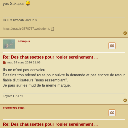
s
yes Sakapus
s
a
g
e
Hi-Lux Xtracab 2021 2.8
https://gratuit-3870767.webador.fr/
sakapus
Re: Des chaussettes pour rouler sereinement ...
M
mar. 24 mars 2026 21:09
e
s
Ils ne m'ont pas convaicu.
s
Dessins trop orienté route pour suivre la demande et pas encore de retour
a
g
fiable d'utilisateurs "nous ressemblant".
e
Je pars sur les mud de la même marque.
Toyota HZJ79
TORRENS 1988
Re: Des chaussettes pour rouler sereinement ...