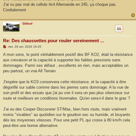
J'ai vu pas mal de cellule 4x4 Allemande en 245, ça choque pas.
Cordialement
Gillesf
Re: Des chaussettes pour rouler sereinement ...
M
mer. 29 avr. 2026 16:45
e
s
A mon sens, le point véritablement positif des BF KO2, était la résistance
s
aux crevaison et la capacité à supporter les faibles pressions sans
a
g
dommages. Parmi ses défaut , excellents en rien, mais acceptables un
e
peu partout, un vrai All Terrain.
J'espère que le KO3 conservera cette résistance, et la capacité à être
dégonflé sur sable comme dans les pierres sans dommage. A la vue de
son profil et des essais que j'ai pu voir il sera un peu plus silencieux sur
route et meilleurs en conditions hivernales. Qu'en sera-t-il dans le gras ?
J'ai eu des Cooper Discoverer ST/Max, bien hors route, mais vraiment
moins "vivables" au quotidien sur le goudron sec ou humide, et bruyants
dés les moyennes vitesses. Pour une petit PL qui croise à 80 km/h cela
peut-être une bonne alternative.