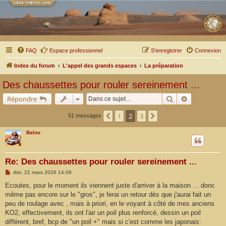
FAQ
Espace professionnel
S’enregistrer
Connexion
Index du forum
L'appel des grands espaces
La préparation
Des chaussettes pour rouler sereinement ...
Rechercher
Recherche a
Répondre
1
2
3
Précédente
Suivante
51 messages
Baloo
Re: Des chaussettes pour rouler sereinement ...
M
dim. 22 mars 2026 14:09
e
s
Ecoutes, pour le moment ils viennent juste d'arriver à la maison ... donc
s
même pas encore sur le "gros", je ferai un retour dès que j'aurai fait un
a
g
peu de roulage avec , mais à priori, en le voyant à côté de mes anciens
e
KO2, effectivement, ils ont l'air un poil plus renforcé, dessin un poil
différent, bref, bcp de "un poil +" mais si c'est comme les japonais: