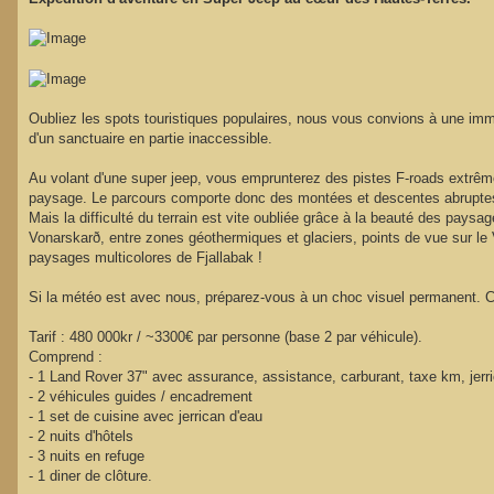
s
a
g
e
Oubliez les spots touristiques populaires, nous vous convions à une imm
d'un sanctuaire en partie inaccessible.
Au volant d'une super jeep, vous emprunterez des pistes F-roads extrêm
paysage. Le parcours comporte donc des montées et descentes abruptes, 
Mais la difficulté du terrain est vite oubliée grâce à la beauté des paysa
Vonarskarð, entre zones géothermiques et glaciers, points de vue sur le V
paysages multicolores de Fjallabak !
Si la météo est avec nous, préparez-vous à un choc visuel permanent. C'
Tarif : 480 000kr / ~3300€ par personne (base 2 par véhicule).
Comprend :
- 1 Land Rover 37" avec assurance, assistance, carburant, taxe km, jerri
- 2 véhicules guides / encadrement
- 1 set de cuisine avec jerrican d'eau
- 2 nuits d'hôtels
- 3 nuits en refuge
- 1 diner de clôture.