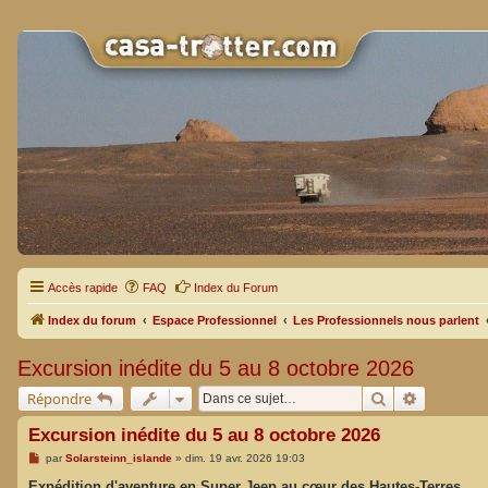
Accès rapide
FAQ
Index du Forum
Index du forum
Espace Professionnel
Les Professionnels nous parlent
Excursion inédite du 5 au 8 octobre 2026
Rechercher
Recherche
Répondre
Excursion inédite du 5 au 8 octobre 2026
M
par
Solarsteinn_islande
»
dim. 19 avr. 2026 19:03
e
s
Expédition d'aventure en Super Jeep au cœur des Hautes-Terres.