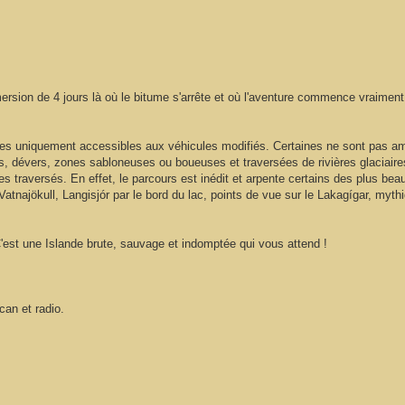
ersion de 4 jours là où le bitume s'arrête et où l'aventure commence vraimen
es uniquement accessibles aux véhicules modifiés. Certaines ne sont pas amé
dévers, zones sabloneuses ou boueuses et traversées de rivières glaciaires
ges traversés. En effet, le parcours est inédit et arpente certains des plus be
atnajökull, Langisjór par le bord du lac, points de vue sur le Lakagígar, myth
est une Islande brute, sauvage et indomptée qui vous attend !
can et radio.