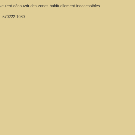
 veulent découvrir des zones habituellement inaccessibles.
 : 570222-1980.