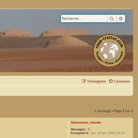
Rechercher
Recherc
S’enregistrer
Connexion
1 message • Page
1
sur
1
Solarsteinn_islande
Messages :
2
Enregistré le :
jeu. 16 avr. 2026 16:19