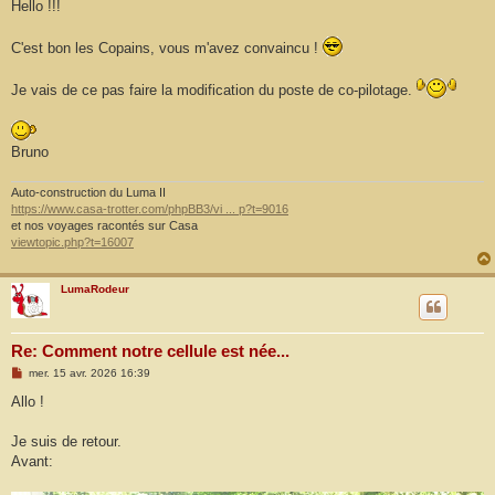
s
Hello !!!
s
a
g
C'est bon les Copains, vous m'avez convaincu !
e
Je vais de ce pas faire la modification du poste de co-pilotage.
Bruno
Auto-construction du Luma II
https://www.casa-trotter.com/phpBB3/vi ... p?t=9016
et nos voyages racontés sur Casa
viewtopic.php?t=16007
LumaRodeur
Re: Comment notre cellule est née...
M
mer. 15 avr. 2026 16:39
e
s
Allo !
s
a
g
Je suis de retour.
e
Avant: