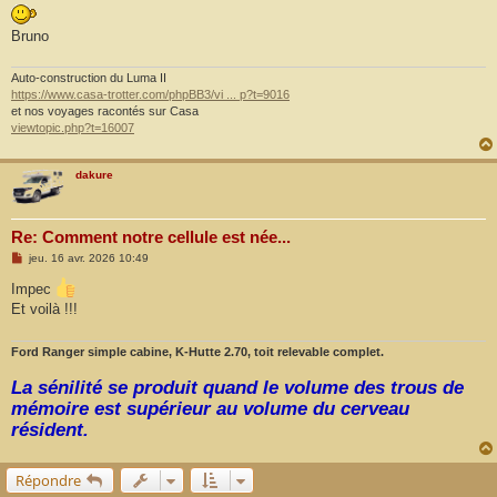
Bruno
Auto-construction du Luma II
https://www.casa-trotter.com/phpBB3/vi ... p?t=9016
et nos voyages racontés sur Casa
viewtopic.php?t=16007
dakure
Re: Comment notre cellule est née...
M
jeu. 16 avr. 2026 10:49
e
s
Impec
s
Et voilà !!!
a
g
e
Ford Ranger simple cabine, K-Hutte 2.70, toit relevable complet.
La sénilité se produit quand le volume des trous de
mémoire est supérieur au volume du cerveau
résident.
Répondre