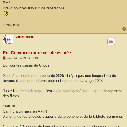
Bref!
Bravo pour tes travaux de réparations
Toyota HZJ79
LumaRodeur
Re: Comment notre cellule est née...
M
mar. 14 avr. 2026 09:24
e
s
Bonjour les Casas de Chocs.
s
a
g
Suite à la boucle sur la botte de 2025, il n'y a pas une longue liste de
e
travaux à faire sur le Luma pour entreprendre le voyage 2026 .
Juste l'entretien d'usage, c'est à dire vidanges / graissages, changement
des filtres .
Mais !!! ...
Car il y a un mais en Avril !
J'ai changé les bricolos supports du téléphone et de la tablette Samsung.
Car après 10 années de bons et loyaux services le plastique du support