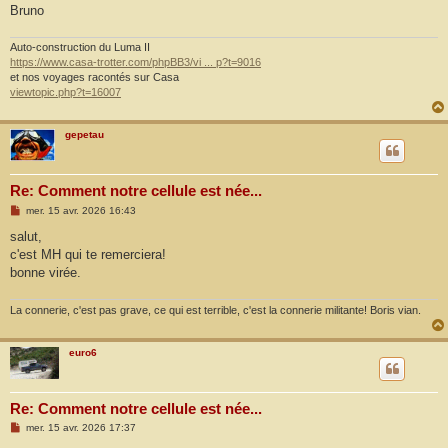
Bruno
Auto-construction du Luma II
https://www.casa-trotter.com/phpBB3/vi ... p?t=9016
et nos voyages racontés sur Casa
viewtopic.php?t=16007
gepetau
Re: Comment notre cellule est née...
M
mer. 15 avr. 2026 16:43
e
s
salut,
s
c'est MH qui te remerciera!
a
g
bonne virée.
e
La connerie, c'est pas grave, ce qui est terrible, c'est la connerie militante! Boris vian.
euro6
Re: Comment notre cellule est née...
M
mer. 15 avr. 2026 17:37
e