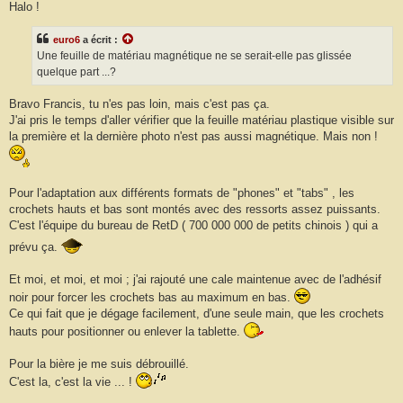
s
Halo !
s
a
g
euro6
a écrit :
e
Une feuille de matériau magnétique ne se serait-elle pas glissée
quelque part ...?
Bravo Francis, tu n'es pas loin, mais c'est pas ça.
J'ai pris le temps d'aller vérifier que la feuille matériau plastique visible sur
la première et la dernière photo n'est pas aussi magnétique. Mais non !
Pour l'adaptation aux différents formats de "phones" et "tabs" , les
crochets hauts et bas sont montés avec des ressorts assez puissants.
C'est l'équipe du bureau de RetD ( 700 000 000 de petits chinois ) qui a
prévu ça.
Et moi, et moi, et moi ; j'ai rajouté une cale maintenue avec de l'adhésif
noir pour forcer les crochets bas au maximum en bas.
Ce qui fait que je dégage facilement, d'une seule main, que les crochets
hauts pour positionner ou enlever la tablette.
Pour la bière je me suis débrouillé.
C'est la, c'est la vie ... !