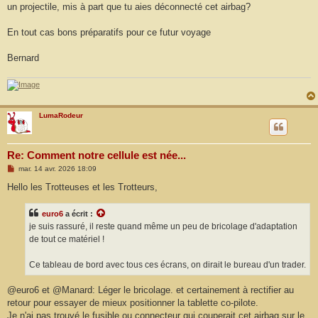
un projectile, mis à part que tu aies déconnecté cet airbag?
En tout cas bons préparatifs pour ce futur voyage
Bernard
LumaRodeur
Re: Comment notre cellule est née...
M
mar. 14 avr. 2026 18:09
e
s
Hello les Trotteuses et les Trotteurs,
s
a
g
euro6
a écrit :
e
je suis rassuré, il reste quand même un peu de bricolage d'adaptation
de tout ce matériel !
Ce tableau de bord avec tous ces écrans, on dirait le bureau d'un trader.
@euro6 et @Manard: Léger le bricolage. et certainement à rectifier au
retour pour essayer de mieux positionner la tablette co-pilote.
Je n'ai pas trouvé le fusible ou connecteur qui couperait cet airbag sur le