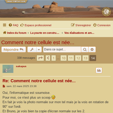
FAQ
Espace professionnel
S’enregistrer
Connexion
Index du forum
La yourte en construction ou en cours de modifications
Vos réalisations et aménagements
Comment notre cellule est née...
Rechercher
Recherche a
Répondre
Page
14
sur
14
1
10
11
12
13
14
Précédente
338 messages
…
sakapus
Re: Comment notre cellule est née...
M
sam. 22 mars 2025 23:38
e
s
Oui, l'informatique est sournoise.
s
Pour moi, ce n'est plus un scoop
a
g
En fait je vois la photo normale sur mon tel mais je la vois en rotation de
e
90° sur l'ordi.
Et Bruno, je vois bien ta copie d'écran normale sur les 2.