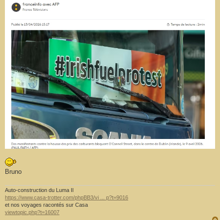
Bruno
Auto-construction du Luma II
https://www.casa-trotter.com/phpBB3/vi ... p?t=9016
et nos voyages racontés sur Casa
viewtopic.php?t=16007