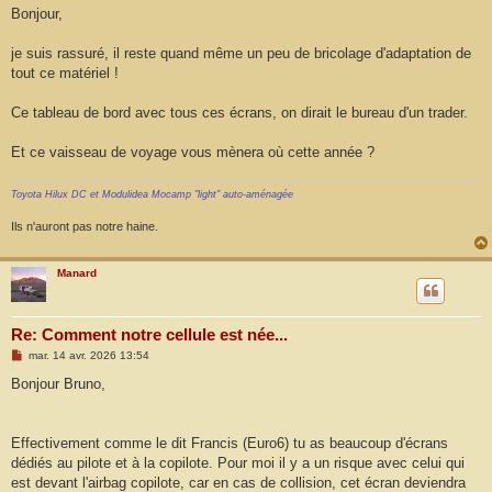
s
Bonjour,
s
a
g
je suis rassuré, il reste quand même un peu de bricolage d'adaptation de
e
tout ce matériel !
Ce tableau de bord avec tous ces écrans, on dirait le bureau d'un trader.
Et ce vaisseau de voyage vous mènera où cette année ?
Toyota Hilux DC et Modulidea Mocamp "light" auto-aménagée
Ils n'auront pas notre haine.
Manard
Re: Comment notre cellule est née...
M
mar. 14 avr. 2026 13:54
e
s
Bonjour Bruno,
s
a
g
e
Effectivement comme le dit Francis (Euro6) tu as beaucoup d'écrans
dédiés au pilote et à la copilote. Pour moi il y a un risque avec celui qui
est devant l'airbag copilote, car en cas de collision, cet écran deviendra