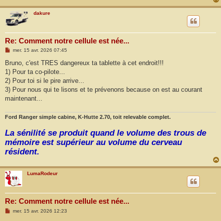
dakure
Re: Comment notre cellule est née...
M
mer. 15 avr. 2026 07:45
e
s
Bruno, c'est TRES dangereux ta tablette à cet endroit!!!
s
1) Pour ta co-pilote...
a
g
2) Pour toi si le pire arrive...
e
3) Pour nous qui te lisons et te prévenons because on est au courant
maintenant...
Ford Ranger simple cabine, K-Hutte 2.70, toit relevable complet.
La sénilité se produit quand le volume des trous de
mémoire est supérieur au volume du cerveau
résident.
LumaRodeur
Re: Comment notre cellule est née...
M
mer. 15 avr. 2026 12:23
e