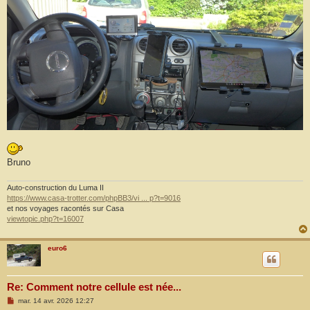
Bruno
Auto-construction du Luma II
https://www.casa-trotter.com/phpBB3/vi ... p?t=9016
et nos voyages racontés sur Casa
viewtopic.php?t=16007
euro6
Re: Comment notre cellule est née...
M
mar. 14 avr. 2026 12:27
e