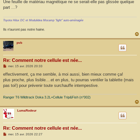
s
Une feuille de matériau magnétique ne se serait-elle pas glissée quelque
s
part ...?
a
g
e
Toyota Hilux DC et Modulidea Mocamp "light" auto-aménagée
Ils n'auront pas notre haine.
pvb
Re: Comment notre cellule est née...
M
mer. 15 avr. 2026 20:33
e
s
effectivement, ça me semble, à moi aussi, bien mieux comme ça!
s
plus proche, plus lisible....et en plus, tu pourras ventiler la tablette (mais
a
g
pas toi!) pour prévenir toute surchauffe intempestive.
e
Ranger T6 Wildtrack Doka 3.2L+Cellule Trip&Fish (n°002)
LumaRodeur
Re: Comment notre cellule est née...
M
mer. 15 avr. 2026 22:27
e