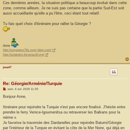
Ces dernières années, la situation politique a beaucoup évolué dans cette
zone, comme ailleurs. Je ne suis pas certaine que la partie Sud-Est soit
aussi accueillante qu'elle a pu l'être, ceci étant tout relatif.
Tu fais quel choix d'itinéraire pour rallier la Géorgie ?
Anne
http://voyageur78s.over-blog.com/
http://oziandro.forumactif.org/
jma47
Re: Géorgie/Arménie/Turquie
M
sam. 4 avr. 2026 11:35
e
s
Bonjour Anne,
s
a
g
Itinéraire pour rejoindre la Turquie n'est pas encore finalisé. J'hésite entre
e
prendre le ferry Venice-Igoumenitsa ou retraverser les Balkans pour la
nième x.
Je favorise la traversée des Dardanelles pour rejoindre Batumi/Géorgie
par l'intérieur de la Turquie en évitant la côte de la Mer Noire, qui déjà en