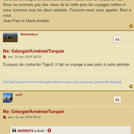
e
Nous ne sommes pas des vieux de la vielle pour les voyages même si
nous sommes tous les deux retraités. Pouvons-nous vous appeler. Bien à
vous
Jean-Paul et Marie-Andrée
Ralebodeco
Re: Géorgie/Arménie/Turquie
M
ven. 10 avr. 2026 18:23
e
s
Essayez de contacter Tiger3, il fait ce voyage à peu près à cette période.
s
a
g
e
Qui boit l'eau d'une terre étrangère doit en suivre les coutumes (proverbe Mongol)
oc07
Re: Géorgie/Arménie/Turquie
M
sam. 11 avr. 2026 08:11
e
s
s
MARIE974
a écrit :
a