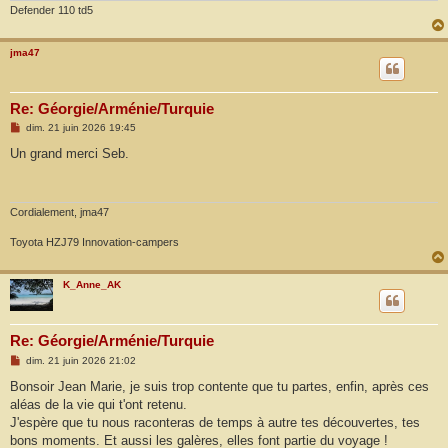
Defender 110 td5
jma47
Re: Géorgie/Arménie/Turquie
M
dim. 21 juin 2026 19:45
e
s
Un grand merci Seb.
s
a
g
e
Cordialement, jma47
Toyota HZJ79 Innovation-campers
K_Anne_AK
Re: Géorgie/Arménie/Turquie
M
dim. 21 juin 2026 21:02
e
s
Bonsoir Jean Marie, je suis trop contente que tu partes, enfin, après ces
s
aléas de la vie qui t'ont retenu.
a
g
J'espère que tu nous raconteras de temps à autre tes découvertes, tes
e
bons moments. Et aussi les galères, elles font partie du voyage !