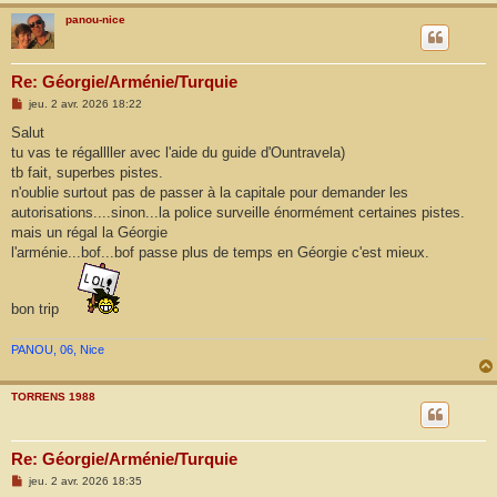
panou-nice
Re: Géorgie/Arménie/Turquie
M
jeu. 2 avr. 2026 18:22
e
s
Salut
s
tu vas te régallller avec l'aide du guide d'Ountravela)
a
g
tb fait, superbes pistes.
e
n'oublie surtout pas de passer à la capitale pour demander les
autorisations....sinon...la police surveille énormément certaines pistes.
mais un régal la Géorgie
l'arménie...bof...bof passe plus de temps en Géorgie c'est mieux.
bon trip
PANOU, 06, Nice
TORRENS 1988
Re: Géorgie/Arménie/Turquie
M
jeu. 2 avr. 2026 18:35
e