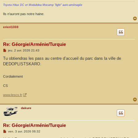
Toyota Hilux DC et Modulidea Mocamp "light" auto-aménagée
Ils n'auront pas notre haine.
cricri1333
Re: Géorgie/Arménie/Turquie
M
jeu. 2 avr. 2026 21:43
e
s
Tu obtiendras les pass au centre d’accueil du parc dans la ville de
s
DEDOPLISTSKARO.
a
g
e
Cordialement
CS
www.lescs.fr
dakure
Re: Géorgie/Arménie/Turquie
M
ven. 3 avr. 2026 06:32
e