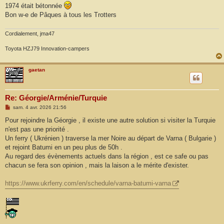
1974 était bétonnée
Bon w-e de Pâques à tous les Trotters
Cordialement, jma47
Toyota HZJ79 Innovation-campers
gaetan
Re: Géorgie/Arménie/Turquie
M
sam. 4 avr. 2026 21:56
e
s
Pour rejoindre la Géorgie , il existe une autre solution si visiter la Turquie
s
n'est pas une priorité .
a
g
Un ferry ( Ukrénien ) traverse la mer Noire au départ de Varna ( Bulgarie )
e
et rejoint Batumi en un peu plus de 50h .
Au regard des évènements actuels dans la région , est ce safe ou pas
chacun se fera son opinion , mais la laison a le mérite d'exister.
https://www.ukrferry.com/en/schedule/varna-batumi-varna