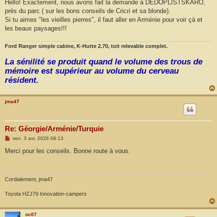
s
Hello! Exactement, nous avons fait la demande à DEDOPLISTSKARO,
s
près du parc ( sur les bons conseils de Cricri et sa blonde).
a
g
Si tu aimes "les vieilles pierres", il faut aller en Arménie pour voir çà et
e
les beaux paysages!!!
Ford Ranger simple cabine, K-Hutte 2.70, toit relevable complet.
La sénilité se produit quand le volume des trous de
mémoire est supérieur au volume du cerveau
résident.
jma47
Re: Géorgie/Arménie/Turquie
M
ven. 3 avr. 2026 08:13
e
s
Merci pour les conseils. Bonne route à vous.
s
a
g
e
Cordialement, jma47
Toyota HZJ79 Innovation-campers
oc07