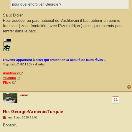
pour quel endroit en Géorgie ?
Salut Didier
Pour accéder au parc national de Vashlovani il faut obtenir un permis
frontalier ( zone frontalière avec l'Azerbaïdjan ) ainsi qu'un permis pour
rentrer dans le parc .
L'avenir appartient à ceux qui croient en la beauté de leurs rêves ...
Toyota LC HZJ 105 - Azalai
Alairlibre2
Youtube
Flickr
euro6
Re: Géorgie/Arménie/Turquie
M
jeu. 2 avr. 2026 21:01
e
s
Bonsoir,
s
a