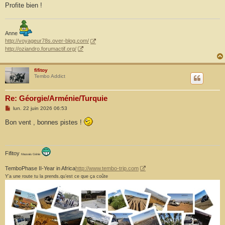
Profite bien !
Anne
http://voyageur78s.over-blog.com/
http://oziandro.forumactif.org/
fifitoy
Tembo Addict
Re: Géorgie/Arménie/Turquie
M
lun. 22 juin 2026 06:53
e
s
Bon vent , bonnes pistes !
s
a
g
e
Fifitoy
Mauvais Génie
TemboPhase II-Year in Africa
http://www.tembo-trip.com
Y’a une route tu la prends.qu’est ce que ça coûte