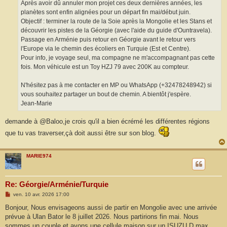
Après avoir dû annuler mon projet ces deux dernières années, les
planètes sont enfin alignées pour un départ fin mai/début juin.
Objectif : terminer la route de la Soie après la Mongolie et les Stans et
découvrir les pistes de la Géorgie (avec l'aide du guide d'Ountravela).
Passage en Arménie puis retour en Géorgie avant le retour vers
l'Europe via le chemin des écoliers en Turquie (Est et Centre).
Pour info, je voyage seul, ma compagne ne m'accompagnant pas cette
fois. Mon véhicule est un Toy HZJ 79 avec 200K au compteur.
N'hésitez pas à me contacter en MP ou WhatsApp (+32478248942) si
vous souhaitez partager un bout de chemin. A bientôt j'espère.
Jean-Marie
demande à @Baloo,je crois qu'il a bien écrémé les différentes régions
que tu vas traverser,çà doit aussi être sur son blog.
MARIE974
Re: Géorgie/Arménie/Turquie
M
ven. 10 avr. 2026 17:00
e
s
Bonjour, Nous envisageons aussi de partir en Mongolie avec une arrivée
s
prévue à Ulan Bator le 8 juillet 2026. Nous partirions fin mai. Nous
a
g
sommes un couple et avons une cellule maison sur un ISUZU D max.