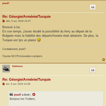
jma47
Re: Géorgie/Arménie/Turquie
M
dim. 5 avr. 2026 16:37
e
s
Bonsoir à toi,
s
En son temps, j'avais étudié la possibilité du ferry au départ de la
a
g
Bulgarie mais la fiabilité des départs/horaire était aléatoire. De plus, la
e
Turquie est tjrs un plaisir
Cordialement, jma47
Toyota HZJ79 Innovation-campers
Kalimera
Re: Géorgie/Arménie/Turquie
M
lun. 6 avr. 2026 14:38
e
s
s
jma47
a écrit :
a
g
Bonjour les Trotters,
e