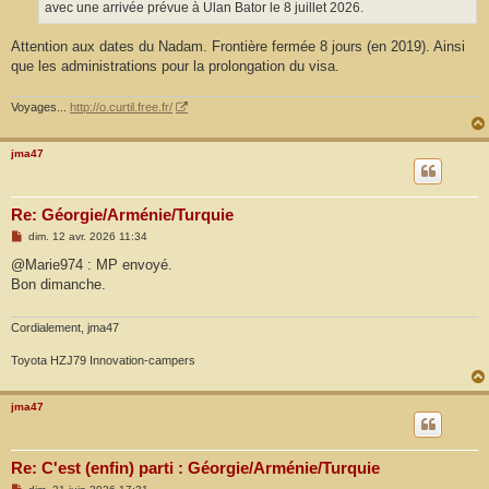
g
avec une arrivée prévue à Ulan Bator le 8 juillet 2026.
e
Attention aux dates du Nadam. Frontière fermée 8 jours (en 2019). Ainsi
que les administrations pour la prolongation du visa.
Voyages...
http://o.curtil.free.fr/
jma47
Re: Géorgie/Arménie/Turquie
M
dim. 12 avr. 2026 11:34
e
s
@Marie974 : MP envoyé.
s
Bon dimanche.
a
g
e
Cordialement, jma47
Toyota HZJ79 Innovation-campers
jma47
Re: C'est (enfin) parti : Géorgie/Arménie/Turquie
M