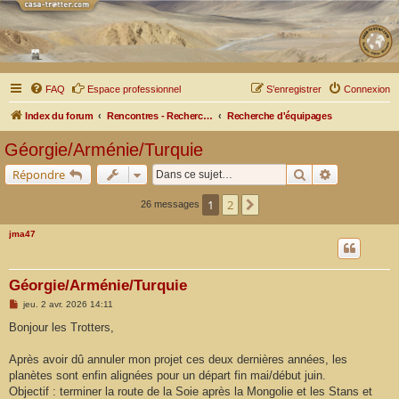
FAQ
Espace professionnel
S’enregistrer
Connexion
Index du forum
Rencontres - Recherche d'équipages
Recherche d'équipages
Géorgie/Arménie/Turquie
Rechercher
Recherche a
Répondre
1
2
Suivante
26 messages
jma47
Géorgie/Arménie/Turquie
M
jeu. 2 avr. 2026 14:11
e
s
Bonjour les Trotters,
s
a
g
Après avoir dû annuler mon projet ces deux dernières années, les
e
planètes sont enfin alignées pour un départ fin mai/début juin.
Objectif : terminer la route de la Soie après la Mongolie et les Stans et