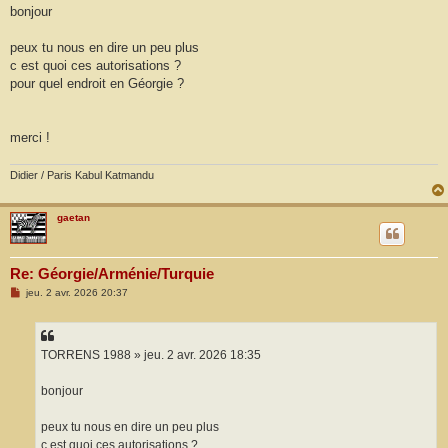
s
bonjour
s
a
g
peux tu nous en dire un peu plus
e
c est quoi ces autorisations ?
pour quel endroit en Géorgie ?
merci !
Didier / Paris Kabul Katmandu
gaetan
Re: Géorgie/Arménie/Turquie
M
jeu. 2 avr. 2026 20:37
e
s
s
a
g
TORRENS 1988 » jeu. 2 avr. 2026 18:35
e
bonjour
peux tu nous en dire un peu plus
c est quoi ces autorisations ?