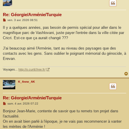
Re: Géorgie/Arménie/Turquie
M
ven. 3 avr. 2026 08:51
e
s
Il y a quelques années, pas besoin de permis spécial pour aller dans le
s
magnifique parc de Vashlovani, juste payer l'entrée dans la ville citée par
a
g
Cricri. Est-ce que ça aurait changé ???
e
J'ai beaucoup aimé l'Arménie, tant au niveau des paysages que des
contacts avec les gens. Sans oublier le poignant mémorial du génocide, à
Erevan.
Voyages...
http://o.curtil.free.fr/
K_Anne_AK
Re: Géorgie/Arménie/Turquie
M
sam. 4 avr. 2026 07:22
e
s
Bonjour Jean-Marie, contente de savoir que tu remets ton projet dans
s
l'actualité.
a
g
On en avait bien parlé à l'époque, je ne vais pas recommencer à vanter
e
les mérites de l'Arménie !