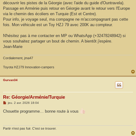
découvrir les pistes de la Géorgie (avec l'aide du guide d'Ountravela).
Passage en Arménie puis retour en Géorgie avant le retour vers l'Europe
via le chemin des écoliers en Turquie (Est et Centre).
Pour info, je voyage seul, ma compagne ne m'accompagnant pas cette
fois. Mon véhicule est un Toy HZJ 79 avec 200K au compteur.
N'hésitez pas à me contacter en MP ou WhatsApp (+32478248942) si
vous souhaitez partager un bout de chemin. A bientôt j'espère.
Jean-Marie
Cordialement, jma47
Toyota HZJ79 Innovation-campers
Gurvan34
Re: Géorgie/Arménie/Turquie
M
jeu. 2 avr. 2026 18:04
e
s
Chouette programme… bonne route à vous
s
a
g
e
Partir n'est pas fuir. C'est se trouver.