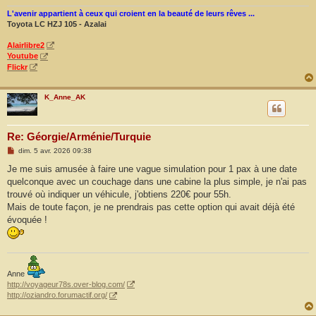
L'avenir appartient à ceux qui croient en la beauté de leurs rêves ...
Toyota LC HZJ 105 - Azalai
Alairlibre2
Youtube
Flickr
K_Anne_AK
Re: Géorgie/Arménie/Turquie
M
dim. 5 avr. 2026 09:38
e
s
Je me suis amusée à faire une vague simulation pour 1 pax à une date
s
quelconque avec un couchage dans une cabine la plus simple, je n'ai pas
a
g
trouvé où indiquer un véhicule, j'obtiens 220€ pour 55h.
e
Mais de toute façon, je ne prendrais pas cette option qui avait déjà été
évoquée !
Anne
http://voyageur78s.over-blog.com/
http://oziandro.forumactif.org/