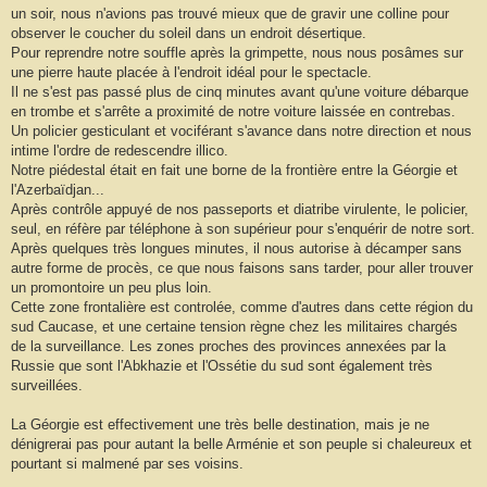
g
un soir, nous n'avions pas trouvé mieux que de gravir une colline pour
e
observer le coucher du soleil dans un endroit désertique.
Pour reprendre notre souffle après la grimpette, nous nous posâmes sur
une pierre haute placée à l'endroit idéal pour le spectacle.
Il ne s'est pas passé plus de cinq minutes avant qu'une voiture débarque
en trombe et s'arrête a proximité de notre voiture laissée en contrebas.
Un policier gesticulant et vociférant s'avance dans notre direction et nous
intime l'ordre de redescendre illico.
Notre piédestal était en fait une borne de la frontière entre la Géorgie et
l'Azerbaïdjan...
Après contrôle appuyé de nos passeports et diatribe virulente, le policier,
seul, en réfère par téléphone à son supérieur pour s'enquérir de notre sort.
Après quelques très longues minutes, il nous autorise à décamper sans
autre forme de procès, ce que nous faisons sans tarder, pour aller trouver
un promontoire un peu plus loin.
Cette zone frontalière est controlée, comme d'autres dans cette région du
sud Caucase, et une certaine tension règne chez les militaires chargés
de la surveillance. Les zones proches des provinces annexées par la
Russie que sont l'Abkhazie et l'Ossétie du sud sont également très
surveillées.
La Géorgie est effectivement une très belle destination, mais je ne
dénigrerai pas pour autant la belle Arménie et son peuple si chaleureux et
pourtant si malmené par ses voisins.