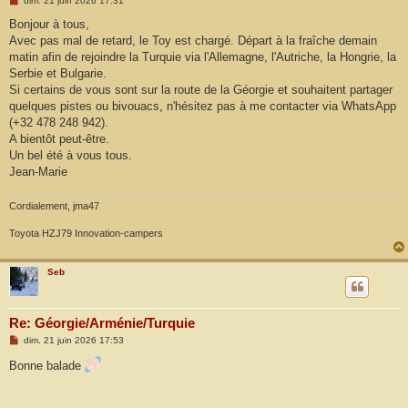
dim. 21 juin 2026 17:31
e
s
Bonjour à tous,
s
Avec pas mal de retard, le Toy est chargé. Départ à la fraîche demain
a
g
matin afin de rejoindre la Turquie via l'Allemagne, l'Autriche, la Hongrie, la
e
Serbie et Bulgarie.
Si certains de vous sont sur la route de la Géorgie et souhaitent partager
quelques pistes ou bivouacs, n'hésitez pas à me contacter via WhatsApp
(+32 478 248 942).
A bientôt peut-être.
Un bel été à vous tous.
Jean-Marie
Cordialement, jma47
Toyota HZJ79 Innovation-campers
Seb
Re: Géorgie/Arménie/Turquie
M
dim. 21 juin 2026 17:53
e
s
Bonne balade
s
a
g
e