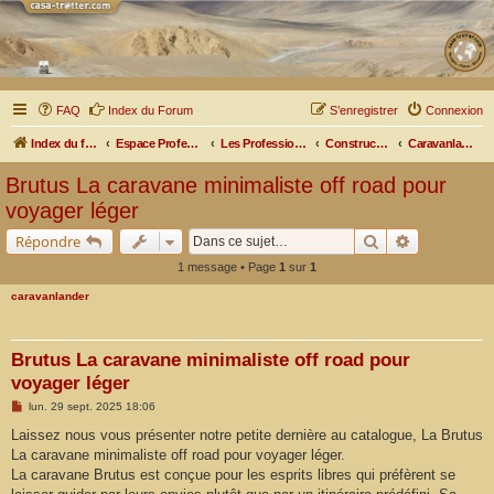
FAQ
Index du Forum
S’enregistrer
Connexion
Index du forum
Espace Professionnel
Les Professionnels nous parlent
Constructeurs et Aménageurs
Caravanlander
Brutus La caravane minimaliste off road pour
voyager léger
Rechercher
Recherche a
Répondre
1 message • Page
1
sur
1
caravanlander
Brutus La caravane minimaliste off road pour
voyager léger
M
lun. 29 sept. 2025 18:06
e
s
Laissez nous vous présenter notre petite dernière au catalogue, La Brutus
s
La caravane minimaliste off road pour voyager léger.
a
g
La caravane Brutus est conçue pour les esprits libres qui préfèrent se
e