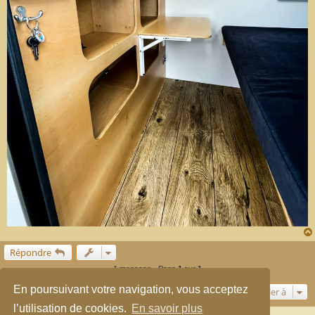
Répondre
1 message • Page
1
sur
1
En poursuivant votre navigation, vous acceptez
Aller à
l’utilisation de cookies.
En savoir plus