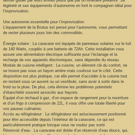
laisser guider par leurs envies plutôt que par un itinéraire prédéfini. Sa
légèreté et ses équipements d’autonomie en font le compagnon idéal pour
l’improvisation.
Une autonomie essentielle pour l’improvisation
L’équipement de la Brutus est pensé pour l’autonomie, vous permettant
de rester plusieurs jours loin des commodités.
Énergie solaire : La caravane est équipée de panneaux solaires sur le toit
de 140 Watts, couplés à une batterie de 72Ah. Cette installation vous
assure une alimentation électrique suffisante pour l’éclairage et la
recharge de vos appareils électroniques, sans dépendre du réseau.
Module de cuisine intelligent : La cuisine, un élément clé du confort, ne
se trouve pas sous un hayon arrière mais coulisse sur le côté. Cette
disposition est plus pratique, car elle permet d’accéder à la cuisine tout
en restant sous un auvent ou un vestibule, sans avoir à sortir dans le
froid ou la pluie. De plus, cela élimine les problèmes potentiels
d’étanchéité souvent associés aux hayons.
Équipé d’un réchaud à gaz, d’un espace de rangement pour la nourriture
et d’un frigo à compression de 22L, il vous offre une totale liberté pour
vos pauses culinaires.
Accès au réfrigérateur : Le réfrigérateur est astucieusement positionné
pour être accessible depuis l’intérieur de la caravane, ce qui est
particulièrement pratique lorsque vous ne voulez pas sortir.
Réservoir d’eau : La caravane est dotée d’un réservoir d’eau douce, qui,