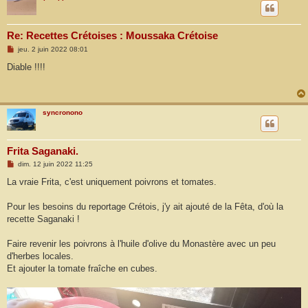
Re: Recettes Crétoises : Moussaka Crétoise
M
jeu. 2 juin 2022 08:01
e
s
Diable !!!!
s
a
g
e
syncronono
Frita Saganaki.
M
dim. 12 juin 2022 11:25
e
s
La vraie Frita, c'est uniquement poivrons et tomates.
s
a
g
Pour les besoins du reportage Crétois, j'y ait ajouté de la Fêta, d'où la
e
recette Saganaki !
Faire revenir les poivrons à l'huile d'olive du Monastère avec un peu
d'herbes locales.
Et ajouter la tomate fraîche en cubes.