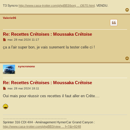
T3 Syncro
http://www.casa-trotter.com/phpBB3/bonj ... t3670.html
. VENDU.
Valerie06
Re: Recettes Crétoises : Moussaka Crétoise
M
mar. 28 mai 2024 11:17
e
s
ça a l'air super bon, je vais surement la tester celle ci !
s
a
g
e
syncronono
Re: Recettes Crétoises : Moussaka Crétoise
M
mar. 28 mai 2024 18:11
e
s
Oui mais pour réussir ces recettes il faut aller en Crête....
s
a
g
e
……………………………………………………
Sprinter 316 CDI 4X4 - Aménagement HymerCar Grand Canyon :
http://www.casa-trotter.com/phpBB3/view ... f=7&t=9248