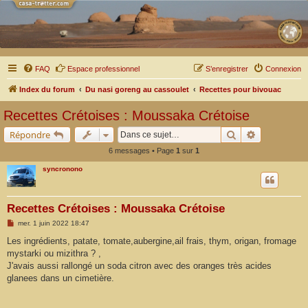
FAQ
Espace professionnel
S’enregistrer
Connexion
Index du forum
Du nasi goreng au cassoulet
Recettes pour bivouac
Recettes Crétoises : Moussaka Crétoise
Rechercher
Recherche a
Répondre
6 messages • Page
1
sur
1
syncronono
Recettes Crétoises : Moussaka Crétoise
M
mer. 1 juin 2022 18:47
e
s
Les ingrédients, patate, tomate,aubergine,ail frais, thym, origan, fromage
s
mystarki ou mizithra ? ,
a
g
J'avais aussi rallongé un soda citron avec des oranges très acides
e
glanees dans un cimetière.