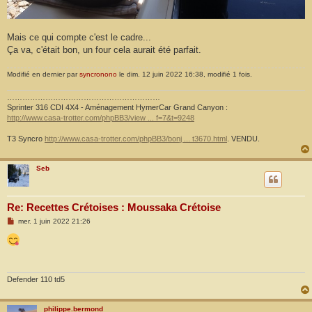
Mais ce qui compte c'est le cadre...
Ça va, c'était bon, un four cela aurait été parfait.
Modifié en dernier par
syncronono
le dim. 12 juin 2022 16:38, modifié 1 fois.
……………………………………………………
Sprinter 316 CDI 4X4 - Aménagement HymerCar Grand Canyon :
http://www.casa-trotter.com/phpBB3/view ... f=7&t=9248
T3 Syncro
http://www.casa-trotter.com/phpBB3/bonj ... t3670.html
. VENDU.
Seb
Re: Recettes Crétoises : Moussaka Crétoise
M
mer. 1 juin 2022 21:26
e
s
s
a
g
e
Defender 110 td5
philippe.bermond