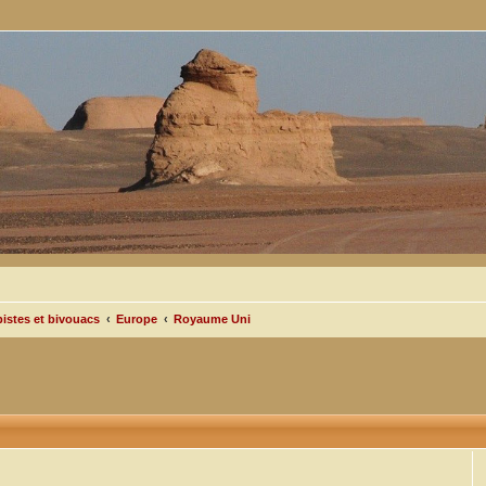
pistes et bivouacs
Europe
Royaume Uni
cée