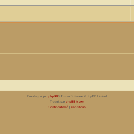
Développé par
phpBB
® Forum Software © phpBB Limited
Traduit par
phpBB-fr.com
Confidentialité
|
Conditions