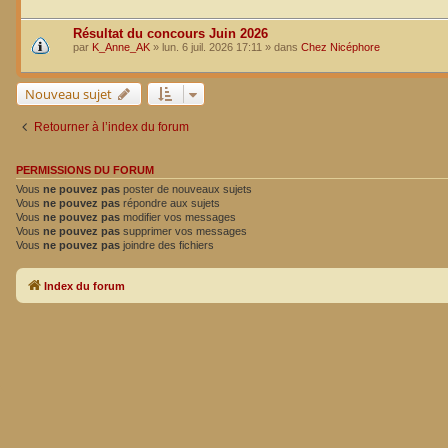
Résultat du concours Juin 2026
par
K_Anne_AK
»
lun. 6 juil. 2026 17:11
» dans
Chez Nicéphore
Nouveau sujet
Retourner à l’index du forum
PERMISSIONS DU FORUM
Vous
ne pouvez pas
poster de nouveaux sujets
Vous
ne pouvez pas
répondre aux sujets
Vous
ne pouvez pas
modifier vos messages
Vous
ne pouvez pas
supprimer vos messages
Vous
ne pouvez pas
joindre des fichiers
Index du forum