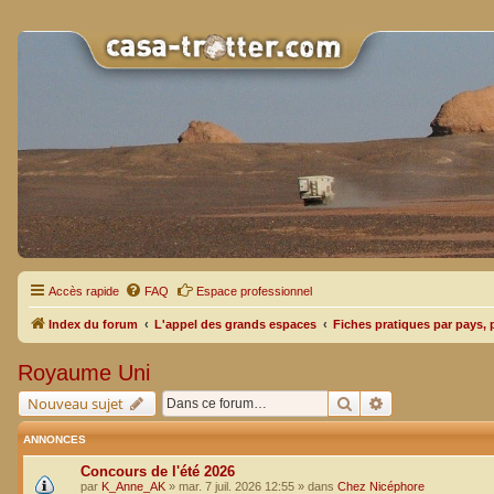
Accès rapide
FAQ
Espace professionnel
Index du forum
L'appel des grands espaces
Fiches pratiques par pays, 
Royaume Uni
Rechercher
Recherche avan
Nouveau sujet
ANNONCES
Concours de l'été 2026
par
K_Anne_AK
»
mar. 7 juil. 2026 12:55
» dans
Chez Nicéphore