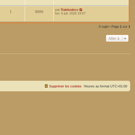
par
Ralebodeco
1
9888
lun. 6 juil. 2026 19:57
0 sujet • Page
1
sur
1
Aller à
Supprimer les cookies
Heures au format
UTC+01:00