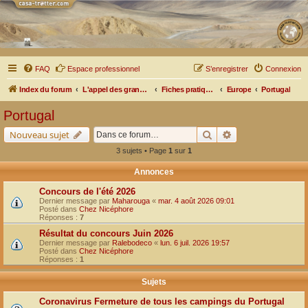
FAQ
Espace professionnel
S’enregistrer
Connexion
Index du forum
L'appel des grands espaces
Fiches pratiques par pays, pistes et bivouacs
Europe
Portugal
Portugal
Rechercher
Recherche avancé
Nouveau sujet
3 sujets • Page
1
sur
1
Annonces
Concours de l'été 2026
Dernier message par
Maharouga
«
mar. 4 août 2026 09:01
Posté dans
Chez Nicéphore
Réponses :
7
Résultat du concours Juin 2026
Dernier message par
Ralebodeco
«
lun. 6 juil. 2026 19:57
Posté dans
Chez Nicéphore
Réponses :
1
Sujets
Coronavirus Fermeture de tous les campings du Portugal