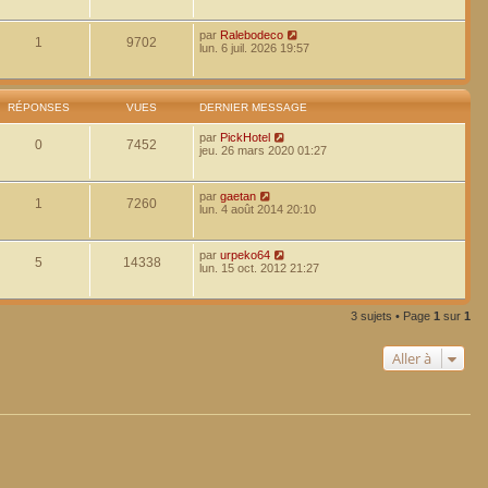
par
Ralebodeco
1
9702
lun. 6 juil. 2026 19:57
RÉPONSES
VUES
DERNIER MESSAGE
par
PickHotel
0
7452
jeu. 26 mars 2020 01:27
par
gaetan
1
7260
lun. 4 août 2014 20:10
par
urpeko64
5
14338
lun. 15 oct. 2012 21:27
3 sujets • Page
1
sur
1
Aller à