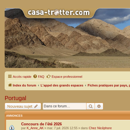
Accès rapide
FAQ
Espace professionnel
Index du forum
L'appel des grands espaces
Fiches pratiques par pays, 
Portugal
Rechercher
Recherche avan
Nouveau sujet
ANNONCES
Concours de l'été 2026
par
K_Anne_AK
»
mar. 7 juil. 2026 12:55
» dans
Chez Nicéphore