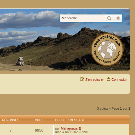
Rechercher
Recherc
S’enregistrer
Connexion
3 sujets • Page
1
sur
1
RÉPONSES
VUES
DERNIER MESSAGE
par
Maharouga
7
9950
mar. 4 août 2026 09:01