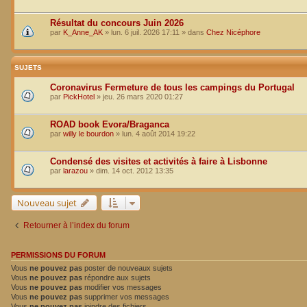
Résultat du concours Juin 2026
par
K_Anne_AK
»
lun. 6 juil. 2026 17:11
» dans
Chez Nicéphore
SUJETS
Coronavirus Fermeture de tous les campings du Portugal
par
PickHotel
»
jeu. 26 mars 2020 01:27
ROAD book Evora/Braganca
par
willy le bourdon
»
lun. 4 août 2014 19:22
Condensé des visites et activités à faire à Lisbonne
par
larazou
»
dim. 14 oct. 2012 13:35
Nouveau sujet
Retourner à l’index du forum
PERMISSIONS DU FORUM
Vous
ne pouvez pas
poster de nouveaux sujets
Vous
ne pouvez pas
répondre aux sujets
Vous
ne pouvez pas
modifier vos messages
Vous
ne pouvez pas
supprimer vos messages
Vous
ne pouvez pas
joindre des fichiers