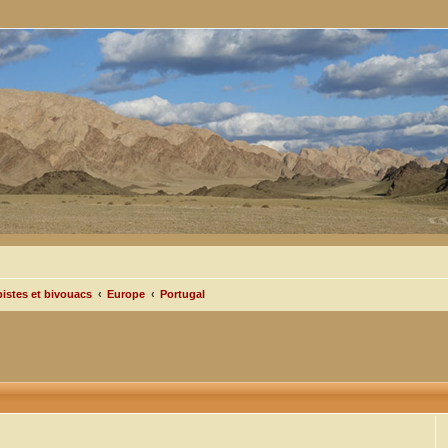
pistes et bivouacs
Europe
Portugal
cée