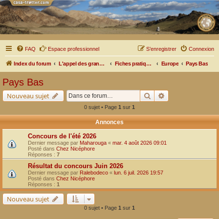
FAQ
Espace professionnel
S’enregistrer
Connexion
Index du forum
L'appel des grands espaces
Fiches pratiques par pays, pistes et bivouacs
Europe
Pays Bas
Pays Bas
Rechercher
Recherche avancé
Nouveau sujet
0 sujet • Page
1
sur
1
Annonces
Concours de l'été 2026
Dernier message par
Maharouga
«
mar. 4 août 2026 09:01
Posté dans
Chez Nicéphore
Réponses :
7
Résultat du concours Juin 2026
Dernier message par
Ralebodeco
«
lun. 6 juil. 2026 19:57
Posté dans
Chez Nicéphore
Réponses :
1
Nouveau sujet
0 sujet • Page
1
sur
1