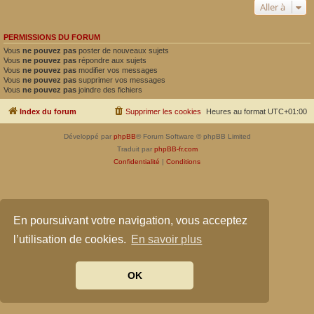
Aller à
PERMISSIONS DU FORUM
Vous
ne pouvez pas
poster de nouveaux sujets
Vous
ne pouvez pas
répondre aux sujets
Vous
ne pouvez pas
modifier vos messages
Vous
ne pouvez pas
supprimer vos messages
Vous
ne pouvez pas
joindre des fichiers
Index du forum
Supprimer les cookies
Heures au format
UTC+01:00
Développé par
phpBB
® Forum Software © phpBB Limited
Traduit par
phpBB-fr.com
Confidentialité
|
Conditions
En poursuivant votre navigation, vous acceptez
l’utilisation de cookies.
En savoir plus
OK