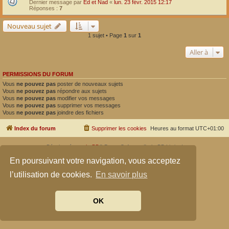
Dernier message par
Ed et Nad
«
lun. 23 févr. 2015 12:17
Réponses :
7
Nouveau sujet
1 sujet • Page
1
sur
1
Aller à
PERMISSIONS DU FORUM
Vous
ne pouvez pas
poster de nouveaux sujets
Vous
ne pouvez pas
répondre aux sujets
Vous
ne pouvez pas
modifier vos messages
Vous
ne pouvez pas
supprimer vos messages
Vous
ne pouvez pas
joindre des fichiers
Index du forum
Supprimer les cookies
Heures au format
UTC+01:00
Développé par
phpBB
® Forum Software © phpBB Limited
Traduit par
phpBB-fr.com
En poursuivant votre navigation, vous acceptez
Confidentialité
|
Conditions
l’utilisation de cookies.
En savoir plus
OK