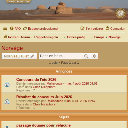
FAQ
Espace professionnel
S’enregistrer
Connexion
Index du forum
L'appel des grands espaces
Fiches pratiques par pays, pistes et bivouacs
Europe
Norvège
Norvège
Rechercher
Recherche avancé
Nouveau sujet
1 sujet • Page
1
sur
1
Annonces
Concours de l'été 2026
Dernier message par
Maharouga
«
mar. 4 août 2026 09:01
Posté dans
Chez Nicéphore
Réponses :
7
Résultat du concours Juin 2026
Dernier message par
Ralebodeco
«
lun. 6 juil. 2026 19:57
Posté dans
Chez Nicéphore
Réponses :
1
Sujets
passage douane pour véhicule