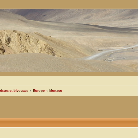
pistes et bivouacs
Europe
Monaco
cée