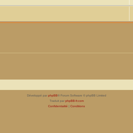
Développé par
phpBB
® Forum Software © phpBB Limited
Traduit par
phpBB-fr.com
Confidentialité
|
Conditions