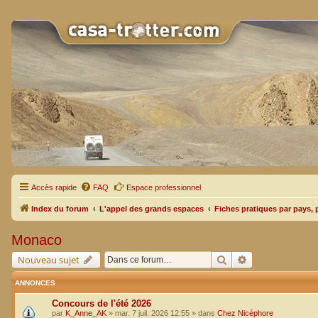
Accès rapide
FAQ
Espace professionnel
Index du forum
L'appel des grands espaces
Fiches pratiques par pays, 
Monaco
Rechercher
Recherche avan
Nouveau sujet
ANNONCES
Concours de l'été 2026
par
K_Anne_AK
»
mar. 7 juil. 2026 12:55
» dans
Chez Nicéphore