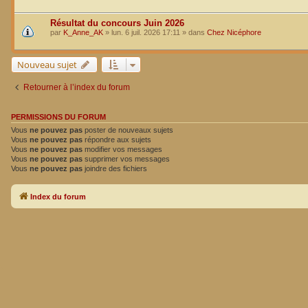
Résultat du concours Juin 2026
par
K_Anne_AK
»
lun. 6 juil. 2026 17:11
» dans
Chez Nicéphore
Nouveau sujet
Retourner à l’index du forum
PERMISSIONS DU FORUM
Vous
ne pouvez pas
poster de nouveaux sujets
Vous
ne pouvez pas
répondre aux sujets
Vous
ne pouvez pas
modifier vos messages
Vous
ne pouvez pas
supprimer vos messages
Vous
ne pouvez pas
joindre des fichiers
Index du forum