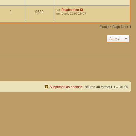
par
Ralebodeco
1
9689
lun. 6 juil. 2026 19:57
0 sujet • Page
1
sur
1
Aller à
Supprimer les cookies
Heures au format
UTC+01:00