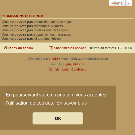
Aller à
PERMISSIONS DU FORUM
Vous
ne pouvez pas
poster de nouveaux sujets
Vous
ne pouvez pas
répondre aux sujets
Vous
ne pouvez pas
modifier vos messages
Vous
ne pouvez pas
supprimer vos messages
Vous
ne pouvez pas
joindre des fichiers
Index du forum
Supprimer les cookies
Heures au format
UTC+01:00
Développé par
phpBB
® Forum Software © phpBB Limited
Traduit par
phpBB-fr.com
Confidentialité
|
Conditions
En poursuivant votre navigation, vous acceptez
l’utilisation de cookies.
En savoir plus
OK