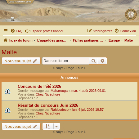
FAQ
Espace professionnel
S’enregistrer
Connexion
Index du forum
L'appel des grands espaces
Fiches pratiques par pays, pistes et bivouacs
Europe
Malte
Malte
Rechercher
Recherche avancé
Nouveau sujet
0 sujet • Page
1
sur
1
Annonces
Concours de l'été 2026
Dernier message par
Maharouga
«
mar. 4 août 2026 09:01
Posté dans
Chez Nicéphore
Réponses :
7
Résultat du concours Juin 2026
Dernier message par
Ralebodeco
«
lun. 6 juil. 2026 19:57
Posté dans
Chez Nicéphore
Réponses :
1
Nouveau sujet
0 sujet • Page
1
sur
1