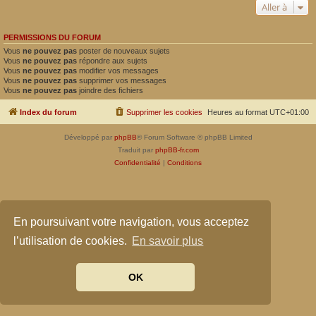
Aller à
PERMISSIONS DU FORUM
Vous
ne pouvez pas
poster de nouveaux sujets
Vous
ne pouvez pas
répondre aux sujets
Vous
ne pouvez pas
modifier vos messages
Vous
ne pouvez pas
supprimer vos messages
Vous
ne pouvez pas
joindre des fichiers
Index du forum
Supprimer les cookies
Heures au format
UTC+01:00
Développé par
phpBB
® Forum Software © phpBB Limited
Traduit par
phpBB-fr.com
Confidentialité
|
Conditions
En poursuivant votre navigation, vous acceptez
l’utilisation de cookies.
En savoir plus
OK