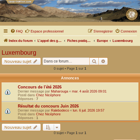
FAQ
Espace professionnel
S’enregistrer
Connexion
Index du forum
L'appel des grands espaces
Fiches pratiques par pays, pistes et bivouacs
Europe
Luxembourg
Luxembourg
Rechercher
Recherche avancé
Nouveau sujet
0 sujet • Page
1
sur
1
Annonces
Concours de l'été 2026
Dernier message par
Maharouga
«
mar. 4 août 2026 09:01
Posté dans
Chez Nicéphore
Réponses :
7
Résultat du concours Juin 2026
Dernier message par
Ralebodeco
«
lun. 6 juil. 2026 19:57
Posté dans
Chez Nicéphore
Réponses :
1
Nouveau sujet
0 sujet • Page
1
sur
1