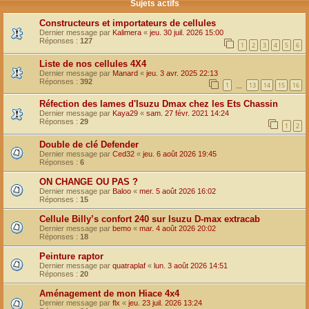
Sujets actifs
Constructeurs et importateurs de cellules
Dernier message par
Kalimera
«
jeu. 30 juil. 2026 15:00
Réponses :
127
1
2
3
4
5
6
Liste de nos cellules 4X4
Dernier message par
Manard
«
jeu. 3 avr. 2025 22:13
Réponses :
392
1
13
14
15
16
…
Réfection des lames d'Isuzu Dmax chez les Ets Chassin
Dernier message par
Kaya29
«
sam. 27 févr. 2021 14:24
Réponses :
29
1
2
Double de clé Defender
Dernier message par
Ced32
«
jeu. 6 août 2026 19:45
Réponses :
6
ON CHANGE OU PAS ?
Dernier message par
Baloo
«
mer. 5 août 2026 16:02
Réponses :
15
Cellule Billy’s confort 240 sur Isuzu D-max extracab
Dernier message par
bemo
«
mar. 4 août 2026 20:02
Réponses :
18
Peinture raptor
Dernier message par
quatraplaf
«
lun. 3 août 2026 14:51
Réponses :
20
Aménagement de mon Hiace 4x4
Dernier message par
flx
«
jeu. 23 juil. 2026 13:24