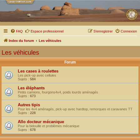
FAQ
Espace professionnel
S’enregistrer
Connexion
Index du forum
Les véhicules
Les véhicules
Forum
Les cases à roulettes
Les pick-up avec cellules
Sujets :
584
Les éléphants
Petits camions, fourgons4x4, poids lourds aménagés
Sujets :
673
Autres tipis
Pour les 4x4 aménagés, pick-up avec hardtop, remorques et caravanes TT
Sujets :
228
Allo docteur mécanique
Pour la bidouille et problèmes mécanique
Sujets :
678