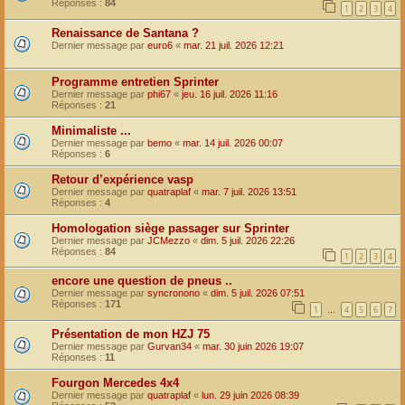
Réponses :
84
1
2
3
4
Renaissance de Santana ?
Dernier message par
euro6
«
mar. 21 juil. 2026 12:21
Programme entretien Sprinter
Dernier message par
phi67
«
jeu. 16 juil. 2026 11:16
Réponses :
21
Minimaliste ...
Dernier message par
bemo
«
mar. 14 juil. 2026 00:07
Réponses :
6
Retour d’expérience vasp
Dernier message par
quatraplaf
«
mar. 7 juil. 2026 13:51
Réponses :
4
Homologation siège passager sur Sprinter
Dernier message par
JCMezzo
«
dim. 5 juil. 2026 22:26
Réponses :
84
1
2
3
4
encore une question de pneus ..
Dernier message par
syncronono
«
dim. 5 juil. 2026 07:51
Réponses :
171
1
4
5
6
7
…
Présentation de mon HZJ 75
Dernier message par
Gurvan34
«
mar. 30 juin 2026 19:07
Réponses :
11
Fourgon Mercedes 4x4
Dernier message par
quatraplaf
«
lun. 29 juin 2026 08:39