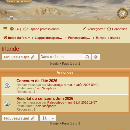
FAQ
Espace professionnel
S’enregistrer
Connexion
Index du forum
L'appel des grands espaces
Fiches pratiques par pays, pistes et bivouacs
Europe
Irlande
Irlande
Rechercher
Recherche avancé
Nouveau sujet
0 sujet • Page
1
sur
1
Annonces
Concours de l'été 2026
Dernier message par
Maharouga
«
mar. 4 août 2026 09:01
Posté dans
Chez Nicéphore
Réponses :
7
Résultat du concours Juin 2026
Dernier message par
Ralebodeco
«
lun. 6 juil. 2026 19:57
Posté dans
Chez Nicéphore
Réponses :
1
Nouveau sujet
0 sujet • Page
1
sur
1