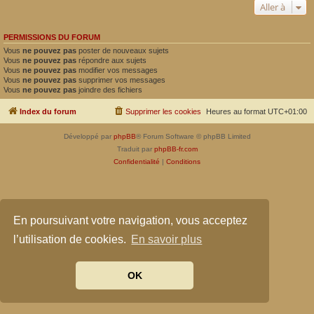
Aller à
PERMISSIONS DU FORUM
Vous
ne pouvez pas
poster de nouveaux sujets
Vous
ne pouvez pas
répondre aux sujets
Vous
ne pouvez pas
modifier vos messages
Vous
ne pouvez pas
supprimer vos messages
Vous
ne pouvez pas
joindre des fichiers
Index du forum
Supprimer les cookies
Heures au format
UTC+01:00
Développé par
phpBB
® Forum Software © phpBB Limited
Traduit par
phpBB-fr.com
Confidentialité
|
Conditions
En poursuivant votre navigation, vous acceptez
l’utilisation de cookies.
En savoir plus
OK