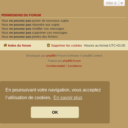
Aller à
PERMISSIONS DU FORUM
Vous
ne pouvez pas
poster de nouveaux sujets
Vous
ne pouvez pas
répondre aux sujets
Vous
ne pouvez pas
modifier vos messages
Vous
ne pouvez pas
supprimer vos messages
Vous
ne pouvez pas
joindre des fichiers
Index du forum
Supprimer les cookies
Heures au format
UTC+01:00
Développé par
phpBB
® Forum Software © phpBB Limited
Traduit par
phpBB-fr.com
Confidentialité
|
Conditions
En poursuivant votre navigation, vous acceptez
l’utilisation de cookies.
En savoir plus
OK