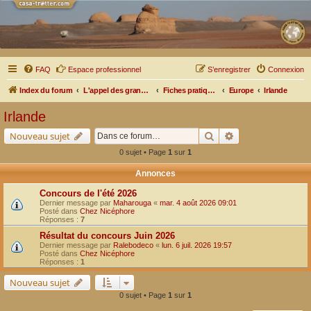
FAQ
Espace professionnel
S’enregistrer
Connexion
Index du forum
L'appel des grands espaces
Fiches pratiques par pays, pistes et bivouacs
Europe
Irlande
Irlande
Rechercher
Recherche avancé
Nouveau sujet
0 sujet • Page
1
sur
1
Annonces
Concours de l'été 2026
Dernier message par
Maharouga
«
mar. 4 août 2026 09:01
Posté dans
Chez Nicéphore
Réponses :
7
Résultat du concours Juin 2026
Dernier message par
Ralebodeco
«
lun. 6 juil. 2026 19:57
Posté dans
Chez Nicéphore
Réponses :
1
Nouveau sujet
0 sujet • Page
1
sur
1