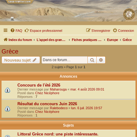
FAQ
Espace professionnel
S’enregistrer
Connexion
Index du forum
L'appel des grands espaces
Fiches pratiques par pays, pistes et bivouacs
Europe
Grèce
Grèce
Rechercher
Recherche avancé
Nouveau sujet
2 sujets • Page
1
sur
1
Annonces
Concours de l'été 2026
Dernier message par
Maharouga
«
mar. 4 août 2026 09:01
Posté dans
Chez Nicéphore
Réponses :
7
Résultat du concours Juin 2026
Dernier message par
Ralebodeco
«
lun. 6 juil. 2026 19:57
Posté dans
Chez Nicéphore
Réponses :
1
Sujets
Littoral Grèce nord: une piste intéressante.