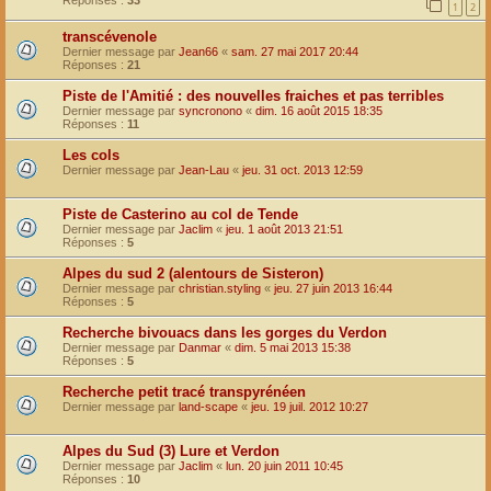
Réponses :
33
1
2
transcévenole
Dernier message par
Jean66
«
sam. 27 mai 2017 20:44
Réponses :
21
Piste de l'Amitié : des nouvelles fraiches et pas terribles
Dernier message par
syncronono
«
dim. 16 août 2015 18:35
Réponses :
11
Les cols
Dernier message par
Jean-Lau
«
jeu. 31 oct. 2013 12:59
Piste de Casterino au col de Tende
Dernier message par
Jaclim
«
jeu. 1 août 2013 21:51
Réponses :
5
Alpes du sud 2 (alentours de Sisteron)
Dernier message par
christian.styling
«
jeu. 27 juin 2013 16:44
Réponses :
5
Recherche bivouacs dans les gorges du Verdon
Dernier message par
Danmar
«
dim. 5 mai 2013 15:38
Réponses :
5
Recherche petit tracé transpyrénéen
Dernier message par
land-scape
«
jeu. 19 juil. 2012 10:27
Alpes du Sud (3) Lure et Verdon
Dernier message par
Jaclim
«
lun. 20 juin 2011 10:45
Réponses :
10