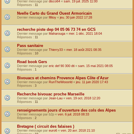
Dernier message par
disco64
«
sam. 19 juil. 2025 11:00
Réponses :
11
Nvelle Carto du Grand Ouest Armoricain
Dernier message par
fifitoy
«
jeu. 30 juin 2022 17:28
recherche piste dep 04 05 06 73 74 en GCS
Dernier message par
Maharouga
«
mer. 1 déc. 2021 18:04
Réponses :
11
Pass sanitaire
Dernier message par
Thierry33
«
mer. 18 août 2021 08:35
Réponses :
10
Road book Gers
Dernier message par
eric def 90 300 dti
«
sam. 15 mai 2021 08:05
Réponses :
1
Bivouacs et chemins Provence Alpes Côte d'Azur
Dernier message par
RunTheWooorld
«
jeu. 11 juin 2020 17:43
Réponses :
3
Recherche bivouac proche Marseille
Dernier message par
Jean-Lau
«
ven. 19 oct. 2018 12:20
Réponses :
11
renseignements jours d'ouverture des cols des Alpes
Dernier message par
b2p
«
ven. 6 juil. 2018 08:33
Réponses :
2
Bretagne ( circuit des falaises )
Dernier message par
euro6
«
ven. 20 avr. 2018 21:10