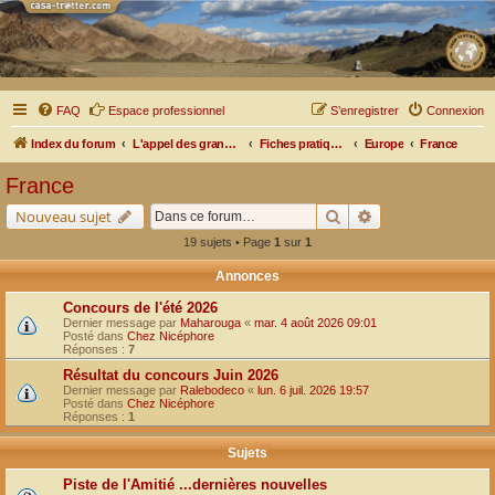
FAQ
Espace professionnel
S’enregistrer
Connexion
Index du forum
L'appel des grands espaces
Fiches pratiques par pays, pistes et bivouacs
Europe
France
France
Rechercher
Recherche avancé
Nouveau sujet
19 sujets • Page
1
sur
1
Annonces
Concours de l'été 2026
Dernier message par
Maharouga
«
mar. 4 août 2026 09:01
Posté dans
Chez Nicéphore
Réponses :
7
Résultat du concours Juin 2026
Dernier message par
Ralebodeco
«
lun. 6 juil. 2026 19:57
Posté dans
Chez Nicéphore
Réponses :
1
Sujets
Piste de l'Amitié ...dernières nouvelles