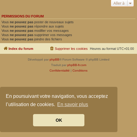
Aller à
PERMISSIONS DU FORUM
Vous
ne pouvez pas
poster de nouveaux sujets
Vous
ne pouvez pas
répondre aux sujets
Vous
ne pouvez pas
modifier vos messages
Vous
ne pouvez pas
supprimer vos messages
Vous
ne pouvez pas
joindre des fichiers
Index du forum
Supprimer les cookies
Heures au format
UTC+01:00
Développé par
phpBB
® Forum Software © phpBB Limited
Traduit par
phpBB-fr.com
Confidentialité
|
Conditions
En poursuivant votre navigation, vous acceptez
l’utilisation de cookies.
En savoir plus
OK