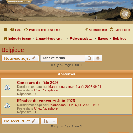
FAQ
Espace professionnel
S’enregistrer
Connexion
Index du forum
L'appel des grands espaces
Fiches pratiques par pays, pistes et bivouacs
Europe
Belgique
Belgique
Rechercher
Recherche avancé
Nouveau sujet
0 sujet • Page
1
sur
1
Annonces
Concours de l'été 2026
Dernier message par
Maharouga
«
mar. 4 août 2026 09:01
Posté dans
Chez Nicéphore
Réponses :
7
Résultat du concours Juin 2026
Dernier message par
Ralebodeco
«
lun. 6 juil. 2026 19:57
Posté dans
Chez Nicéphore
Réponses :
1
Nouveau sujet
0 sujet • Page
1
sur
1