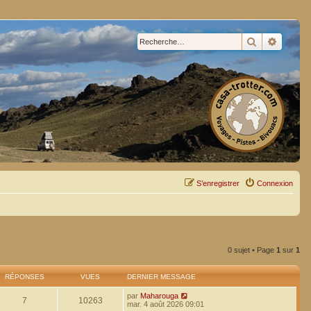
Rechercher
Recherc
S’enregistrer
Connexion
0 sujet • Page
1
sur
1
RÉPONSES
VUES
DERNIER MESSAGE
par
Maharouga
7
10263
mar. 4 août 2026 09:01