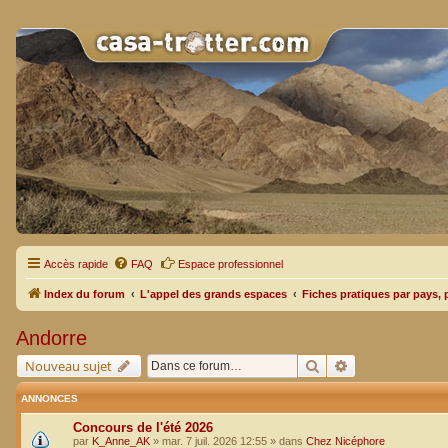
Accès rapide
FAQ
Espace professionnel
Index du forum
L'appel des grands espaces
Fiches pratiques par pays, 
Andorre
Rechercher
Recherche avan
Nouveau sujet
ANNONCES
Concours de l'été 2026
par
K_Anne_AK
»
mar. 7 juil. 2026 12:55
» dans
Chez Nicéphore