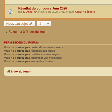
Résultat du concours Juin 2026
par
K_Anne_AK
»
lun. 6 juil. 2026 17:11
» dans
Chez Nicéphore
Nouveau sujet
Retourner à l’index du forum
PERMISSIONS DU FORUM
Vous
ne pouvez pas
poster de nouveaux sujets
Vous
ne pouvez pas
répondre aux sujets
Vous
ne pouvez pas
modifier vos messages
Vous
ne pouvez pas
supprimer vos messages
Vous
ne pouvez pas
joindre des fichiers
Index du forum