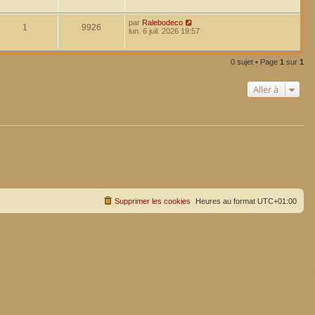
par
Ralebodeco
1
9926
lun. 6 juil. 2026 19:57
0 sujet • Page
1
sur
1
Aller à
Supprimer les cookies
Heures au format
UTC+01:00