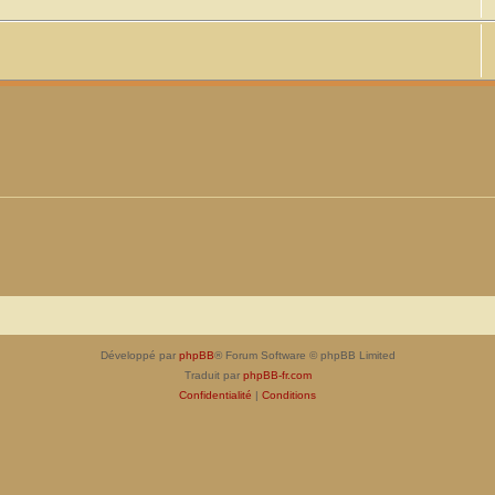
Développé par
phpBB
® Forum Software © phpBB Limited
Traduit par
phpBB-fr.com
Confidentialité
|
Conditions