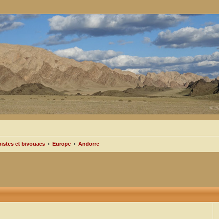
pistes et bivouacs
Europe
Andorre
cée