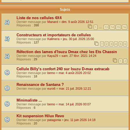
Sujets
Liste de nos cellules 4X4
Dernier message par
Manard
«
dim. 9 août 2026 12:51
Réponses :
398
1
13
14
15
16
…
Constructeurs et importateurs de cellules
Dernier message par
Kalimera
«
jeu. 30 juil. 2026 15:00
Réponses :
127
1
2
3
4
5
6
Réfection des lames d'Isuzu Dmax chez les Ets Chassin
Dernier message par
Kaya29
«
sam. 27 févr. 2021 14:24
Réponses :
29
1
2
Cellule Billy’s confort 240 sur Isuzu D-max extracab
Dernier message par
bemo
«
mar. 4 août 2026 20:02
Réponses :
18
Renaissance de Santana ?
Dernier message par
euro6
«
mar. 21 juil. 2026 12:21
Minimaliste ...
Dernier message par
bemo
«
mar. 14 juil. 2026 00:07
Réponses :
6
Kit suspension Hilux Revo
Dernier message par
patagonia
«
jeu. 11 juin 2026 14:18
Réponses :
20