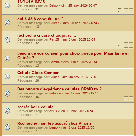
TOYOTA IMV 0
Dernier message par
Baloo
«
dim. 25 janv. 2026 10:07
Réponses :
31
1
2
qui à déjà conduit...un ?
Dernier message par
Gillesf
«
sam. 20 déc. 2025 18:45
Réponses :
13
recherche encore et toujours....
Dernier message par
Pat 25
«
lun. 8 déc. 2025 10:05
Réponses :
32
1
2
besoin de vos conseil pour choix pneus pour Mauritanie et
Guinée ?
Dernier message par
Bamba
«
dim. 7 déc. 2025 20:34
Réponses :
13
Cellule Globe Camper
Dernier message par
Gillesf
«
dim. 30 nov. 2025 17:15
Réponses :
20
Des retours d'expérience cellules ORMO.ro ?
Dernier message par
sebidon
«
lun. 17 nov. 2025 12:14
Réponses :
46
1
2
sacrée belle cellule
Dernier message par
artus
«
jeu. 13 nov. 2025 18:41
Réponses :
7
Recherche membre assuré chez Allianz
Dernier message par
bemo
«
mer. 1 oct. 2025 12:55
Réponses :
7