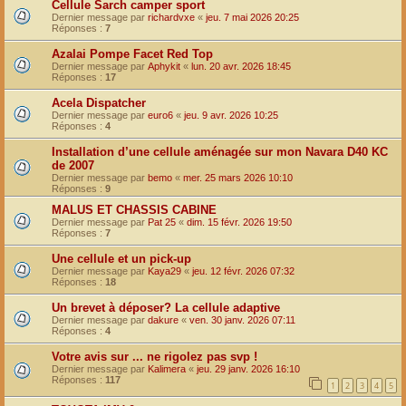
Cellule Sarch camper sport
Dernier message par
richardvxe
«
jeu. 7 mai 2026 20:25
Réponses :
7
Azalai Pompe Facet Red Top
Dernier message par
Aphykit
«
lun. 20 avr. 2026 18:45
Réponses :
17
Acela Dispatcher
Dernier message par
euro6
«
jeu. 9 avr. 2026 10:25
Réponses :
4
Installation d’une cellule aménagée sur mon Navara D40 KC
de 2007
Dernier message par
bemo
«
mer. 25 mars 2026 10:10
Réponses :
9
MALUS ET CHASSIS CABINE
Dernier message par
Pat 25
«
dim. 15 févr. 2026 19:50
Réponses :
7
Une cellule et un pick-up
Dernier message par
Kaya29
«
jeu. 12 févr. 2026 07:32
Réponses :
18
Un brevet à déposer? La cellule adaptive
Dernier message par
dakure
«
ven. 30 janv. 2026 07:11
Réponses :
4
Votre avis sur ... ne rigolez pas svp !
Dernier message par
Kalimera
«
jeu. 29 janv. 2026 16:10
Réponses :
117
1
2
3
4
5