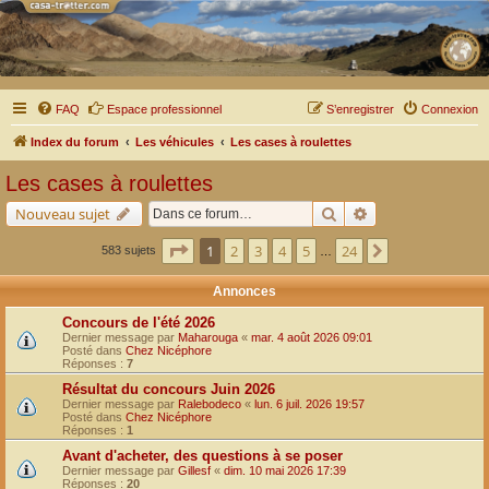
FAQ
Espace professionnel
S’enregistrer
Connexion
Index du forum
Les véhicules
Les cases à roulettes
Les cases à roulettes
Rechercher
Recherche avancé
Nouveau sujet
Page
1
sur
24
1
2
3
4
5
24
Suivante
583 sujets
…
Annonces
Concours de l'été 2026
Dernier message par
Maharouga
«
mar. 4 août 2026 09:01
Posté dans
Chez Nicéphore
Réponses :
7
Résultat du concours Juin 2026
Dernier message par
Ralebodeco
«
lun. 6 juil. 2026 19:57
Posté dans
Chez Nicéphore
Réponses :
1
Avant d'acheter, des questions à se poser
Dernier message par
Gillesf
«
dim. 10 mai 2026 17:39
Réponses :
20