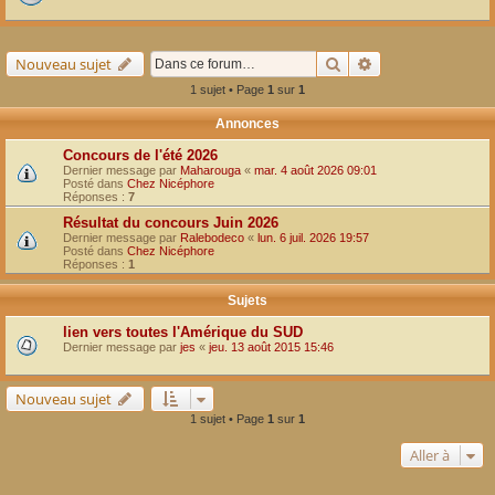
Rechercher
Recherche avancé
Nouveau sujet
1 sujet • Page
1
sur
1
Annonces
Concours de l'été 2026
Dernier message par
Maharouga
«
mar. 4 août 2026 09:01
Posté dans
Chez Nicéphore
Réponses :
7
Résultat du concours Juin 2026
Dernier message par
Ralebodeco
«
lun. 6 juil. 2026 19:57
Posté dans
Chez Nicéphore
Réponses :
1
Sujets
lien vers toutes l'Amérique du SUD
Dernier message par
jes
«
jeu. 13 août 2015 15:46
Nouveau sujet
1 sujet • Page
1
sur
1
Aller à