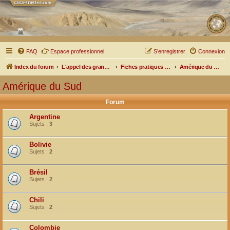
FAQ
Espace professionnel
S’enregistrer
Connexion
Index du forum
L'appel des grands espaces
Fiches pratiques par pays, pistes et bivouacs
Amérique du Sud
Amérique du Sud
Forum
Argentine
Sujets :
3
Bolivie
Sujets :
2
Brésil
Sujets :
2
Chili
Sujets :
2
Colombie