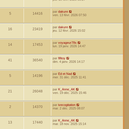
par
dakure
5
14416
ven. 13 févr. 2026 07:50
par
dakure
16
23419
jeu. 12 févr. 2026 15:02
par
voyageur78s
14
17453
lun. 19 janv. 2026 14:47
par
fifitoy
41
36540
dim. 4 janv. 2026 14:17
par
Ed et Nad
5
14196
mer. 31 déc. 2025 11:41
par
K_Anne_AK
21
26048
ven. 19 déc. 2025 15:46
par
ivecogitation
2
14370
mar. 2 déc. 2025 08:07
par
K_Anne_AK
13
17440
mar. 18 nov. 2025 15:14