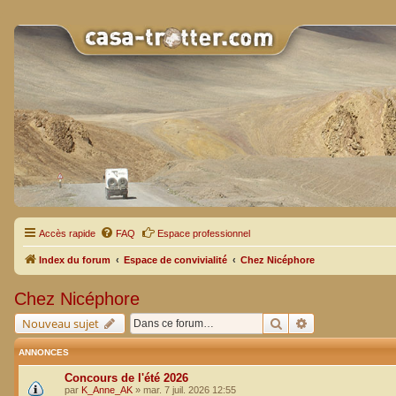
Accès rapide
FAQ
Espace professionnel
Index du forum
Espace de convivialité
Chez Nicéphore
Chez Nicéphore
Rechercher
Recherche avan
Nouveau sujet
ANNONCES
Concours de l'été 2026
par
K_Anne_AK
»
mar. 7 juil. 2026 12:55