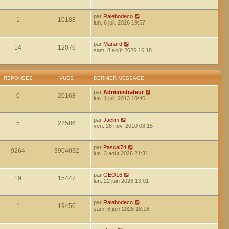
par
Ralebodeco
1
10188
lun. 6 juil. 2026 19:57
par
Manard
14
12076
sam. 8 août 2026 16:18
RÉPONSES
VUES
DERNIER MESSAGE
par
Administrateur
0
20168
lun. 1 juil. 2013 10:46
par
Jaclim
5
22586
ven. 26 nov. 2010 08:15
par
Pascal74
9264
3904032
lun. 3 août 2026 21:31
par
GEO16
19
15447
lun. 22 juin 2026 13:01
par
Ralebodeco
1
19456
sam. 6 juin 2026 18:18