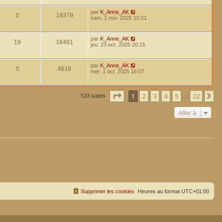
par
K_Anne_AK
0
19379
sam. 1 nov. 2025 10:21
par
K_Anne_AK
19
16481
jeu. 23 oct. 2025 20:15
par
K_Anne_AK
0
4616
mer. 1 oct. 2025 16:07
Page
1
sur
22
1
2
3
4
5
22
Su
533 sujets
…
Aller à
Supprimer les cookies
Heures au format
UTC+01:00