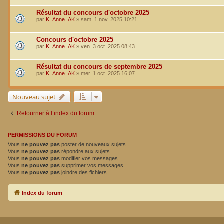
Résultat du concours d'octobre 2025
par
K_Anne_AK
»
sam. 1 nov. 2025 10:21
Concours d'octobre 2025
par
K_Anne_AK
»
ven. 3 oct. 2025 08:43
Résultat du concours de septembre 2025
par
K_Anne_AK
»
mer. 1 oct. 2025 16:07
Nouveau sujet
Retourner à l’index du forum
PERMISSIONS DU FORUM
Vous
ne pouvez pas
poster de nouveaux sujets
Vous
ne pouvez pas
répondre aux sujets
Vous
ne pouvez pas
modifier vos messages
Vous
ne pouvez pas
supprimer vos messages
Vous
ne pouvez pas
joindre des fichiers
Index du forum