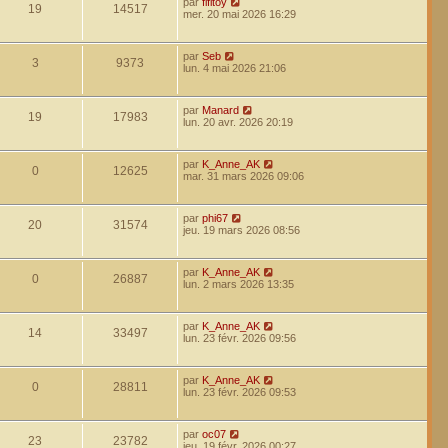
par
fifitoy
19
14517
mer. 20 mai 2026 16:29
par
Seb
3
9373
lun. 4 mai 2026 21:06
par
Manard
19
17983
lun. 20 avr. 2026 20:19
par
K_Anne_AK
0
12625
mar. 31 mars 2026 09:06
par
phi67
20
31574
jeu. 19 mars 2026 08:56
par
K_Anne_AK
0
26887
lun. 2 mars 2026 13:35
par
K_Anne_AK
14
33497
lun. 23 févr. 2026 09:56
par
K_Anne_AK
0
28811
lun. 23 févr. 2026 09:53
par
oc07
23
23782
jeu. 19 févr. 2026 00:27