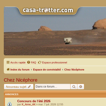
Accès rapide
FAQ
Espace professionnel
Index du forum
Espace de convivialité
Chez Nicéphore
Chez Nicéphore
Rechercher
Recherche avan
Nouveau sujet
ANNONCES
Concours de l'été 2026
par
K_Anne_AK
»
mar. 7 juil. 2026 12:55