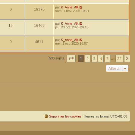
par
K_Anne_AK
0
19375
sam. 1 nov. 2025 10:21
par
K_Anne_AK
19
16466
jeu. 23 oct. 2025 20:15
par
K_Anne_AK
0
4611
mer. 1 oct. 2025 16:07
Page
1
sur
22
1
2
3
4
5
22
Su
533 sujets
…
Aller à
Supprimer les cookies
Heures au format
UTC+01:00