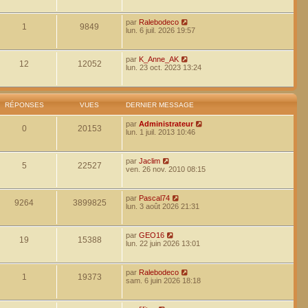
par
Ralebodeco
1
9849
lun. 6 juil. 2026 19:57
par
K_Anne_AK
12
12052
lun. 23 oct. 2023 13:24
RÉPONSES
VUES
DERNIER MESSAGE
par
Administrateur
0
20153
lun. 1 juil. 2013 10:46
par
Jaclim
5
22527
ven. 26 nov. 2010 08:15
par
Pascal74
9264
3899825
lun. 3 août 2026 21:31
par
GEO16
19
15388
lun. 22 juin 2026 13:01
par
Ralebodeco
1
19373
sam. 6 juin 2026 18:18