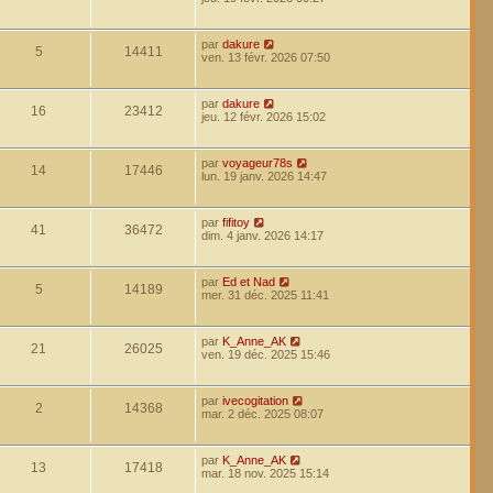
par
dakure
5
14411
ven. 13 févr. 2026 07:50
par
dakure
16
23412
jeu. 12 févr. 2026 15:02
par
voyageur78s
14
17446
lun. 19 janv. 2026 14:47
par
fifitoy
41
36472
dim. 4 janv. 2026 14:17
par
Ed et Nad
5
14189
mer. 31 déc. 2025 11:41
par
K_Anne_AK
21
26025
ven. 19 déc. 2025 15:46
par
ivecogitation
2
14368
mar. 2 déc. 2025 08:07
par
K_Anne_AK
13
17418
mar. 18 nov. 2025 15:14