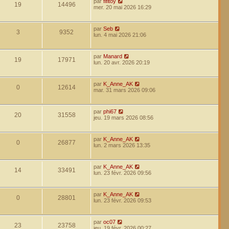
par
fifitoy
19
14496
mer. 20 mai 2026 16:29
par
Seb
3
9352
lun. 4 mai 2026 21:06
par
Manard
19
17971
lun. 20 avr. 2026 20:19
par
K_Anne_AK
0
12614
mar. 31 mars 2026 09:06
par
phi67
20
31558
jeu. 19 mars 2026 08:56
par
K_Anne_AK
0
26877
lun. 2 mars 2026 13:35
par
K_Anne_AK
14
33491
lun. 23 févr. 2026 09:56
par
K_Anne_AK
0
28801
lun. 23 févr. 2026 09:53
par
oc07
23
23758
jeu. 19 févr. 2026 00:27