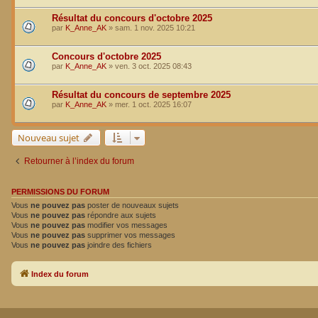
Résultat du concours d'octobre 2025
par
K_Anne_AK
»
sam. 1 nov. 2025 10:21
Concours d'octobre 2025
par
K_Anne_AK
»
ven. 3 oct. 2025 08:43
Résultat du concours de septembre 2025
par
K_Anne_AK
»
mer. 1 oct. 2025 16:07
Nouveau sujet
Retourner à l’index du forum
PERMISSIONS DU FORUM
Vous
ne pouvez pas
poster de nouveaux sujets
Vous
ne pouvez pas
répondre aux sujets
Vous
ne pouvez pas
modifier vos messages
Vous
ne pouvez pas
supprimer vos messages
Vous
ne pouvez pas
joindre des fichiers
Index du forum