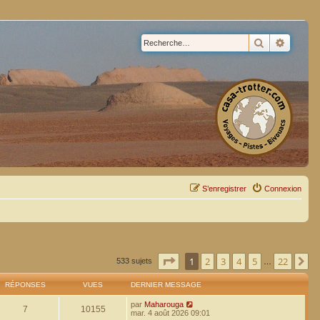
Rechercher
Recherc
S’enregistrer
Connexion
Page
1
sur
22
1
2
3
4
5
22
Su
533 sujets
…
RÉPONSES
VUES
DERNIER MESSAGE
par
Maharouga
7
10155
mar. 4 août 2026 09:01