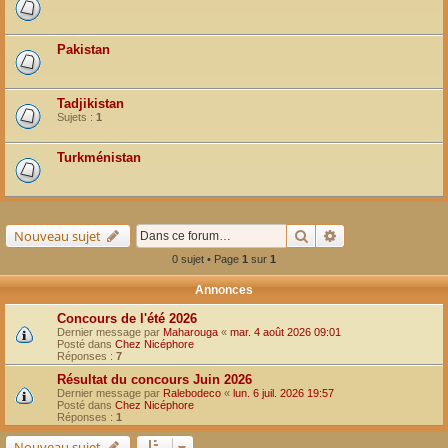
Pakistan
Tadjikistan
Sujets :
1
Turkménistan
Rechercher
Recherche avancé
Nouveau sujet
0 sujet • Page
1
sur
1
Annonces
Concours de l'été 2026
Dernier message par
Maharouga
«
mar. 4 août 2026 09:01
Posté dans
Chez Nicéphore
Réponses :
7
Résultat du concours Juin 2026
Dernier message par
Ralebodeco
«
lun. 6 juil. 2026 19:57
Posté dans
Chez Nicéphore
Réponses :
1
Nouveau sujet