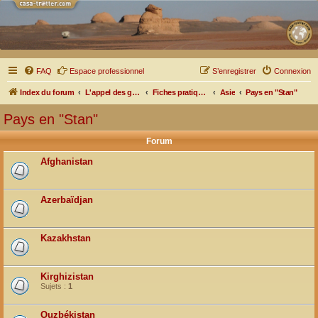
FAQ
Espace professionnel
S’enregistrer
Connexion
Index du forum
L'appel des grands espaces
Fiches pratiques par pays, pistes et bivouacs
Asie
Pays en "Stan"
Pays en "Stan"
Forum
Afghanistan
Azerbaïdjan
Kazakhstan
Kirghizistan
Sujets :
1
Ouzbékistan