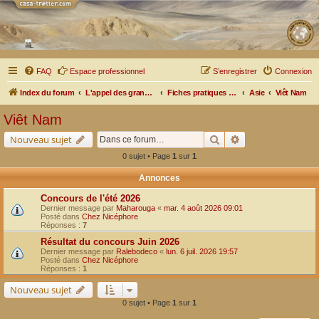
FAQ
Espace professionnel
S’enregistrer
Connexion
Index du forum
L'appel des grands espaces
Fiches pratiques par pays, pistes et bivouacs
Asie
Viêt Nam
Viêt Nam
Rechercher
Recherche avancé
Nouveau sujet
0 sujet • Page
1
sur
1
Annonces
Concours de l'été 2026
Dernier message par
Maharouga
«
mar. 4 août 2026 09:01
Posté dans
Chez Nicéphore
Réponses :
7
Résultat du concours Juin 2026
Dernier message par
Ralebodeco
«
lun. 6 juil. 2026 19:57
Posté dans
Chez Nicéphore
Réponses :
1
Nouveau sujet
0 sujet • Page
1
sur
1