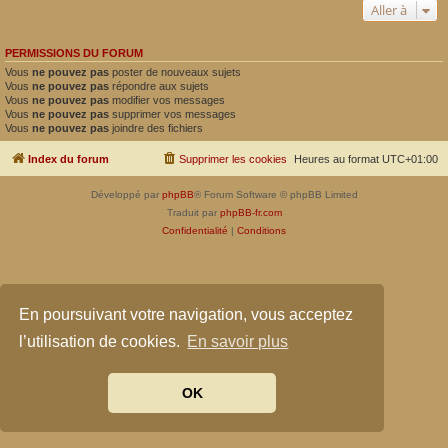
Aller à
PERMISSIONS DU FORUM
Vous
ne pouvez pas
poster de nouveaux sujets
Vous
ne pouvez pas
répondre aux sujets
Vous
ne pouvez pas
modifier vos messages
Vous
ne pouvez pas
supprimer vos messages
Vous
ne pouvez pas
joindre des fichiers
Index du forum
Supprimer les cookies
Heures au format
UTC+01:00
Développé par
phpBB
® Forum Software © phpBB Limited
Traduit par
phpBB-fr.com
Confidentialité
|
Conditions
En poursuivant votre navigation, vous acceptez
l’utilisation de cookies.
En savoir plus
OK