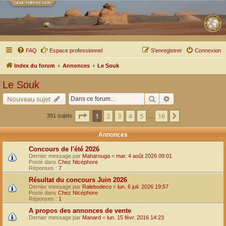
FAQ
Espace professionnel
S’enregistrer
Connexion
Index du forum
Annonces
Le Souk
Le Souk
Rechercher
Recherche avancé
Nouveau sujet
Page
1
sur
16
1
2
3
4
5
16
Suivante
391 sujets
…
Annonces
Concours de l'été 2026
Dernier message par
Maharouga
«
mar. 4 août 2026 09:01
Posté dans
Chez Nicéphore
Réponses :
7
Résultat du concours Juin 2026
Dernier message par
Ralebodeco
«
lun. 6 juil. 2026 19:57
Posté dans
Chez Nicéphore
Réponses :
1
A propos des annonces de vente
Dernier message par
Manard
«
lun. 15 févr. 2016 14:23