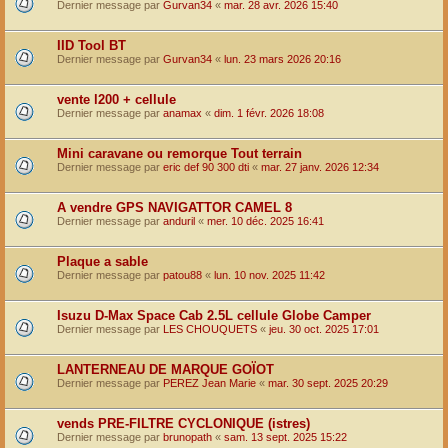
Dernier message par
Gurvan34
«
mar. 28 avr. 2026 15:40
IID Tool BT
Dernier message par
Gurvan34
«
lun. 23 mars 2026 20:16
vente l200 + cellule
Dernier message par
anamax
«
dim. 1 févr. 2026 18:08
Mini caravane ou remorque Tout terrain
Dernier message par
eric def 90 300 dti
«
mar. 27 janv. 2026 12:34
A vendre GPS NAVIGATTOR CAMEL 8
Dernier message par
anduril
«
mer. 10 déc. 2025 16:41
Plaque a sable
Dernier message par
patou88
«
lun. 10 nov. 2025 11:42
Isuzu D-Max Space Cab 2.5L cellule Globe Camper
Dernier message par
LES CHOUQUETS
«
jeu. 30 oct. 2025 17:01
LANTERNEAU DE MARQUE GOÏOT
Dernier message par
PEREZ Jean Marie
«
mar. 30 sept. 2025 20:29
vends PRE-FILTRE CYCLONIQUE (istres)
Dernier message par
brunopath
«
sam. 13 sept. 2025 15:22