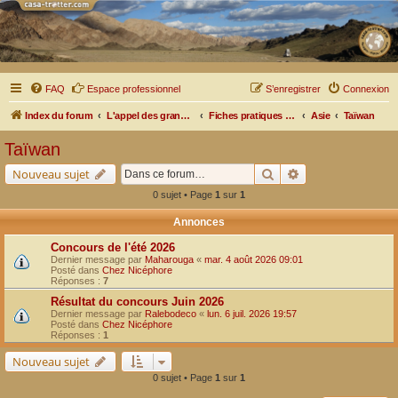
FAQ
Espace professionnel
S’enregistrer
Connexion
Index du forum
L'appel des grands espaces
Fiches pratiques par pays, pistes et bivouacs
Asie
Taïwan
Taïwan
Rechercher
Recherche avancé
Nouveau sujet
0 sujet • Page
1
sur
1
Annonces
Concours de l'été 2026
Dernier message par
Maharouga
«
mar. 4 août 2026 09:01
Posté dans
Chez Nicéphore
Réponses :
7
Résultat du concours Juin 2026
Dernier message par
Ralebodeco
«
lun. 6 juil. 2026 19:57
Posté dans
Chez Nicéphore
Réponses :
1
Nouveau sujet
0 sujet • Page
1
sur
1