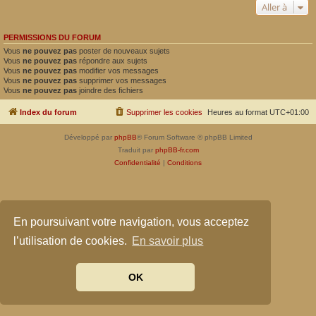
Aller à
PERMISSIONS DU FORUM
Vous
ne pouvez pas
poster de nouveaux sujets
Vous
ne pouvez pas
répondre aux sujets
Vous
ne pouvez pas
modifier vos messages
Vous
ne pouvez pas
supprimer vos messages
Vous
ne pouvez pas
joindre des fichiers
Index du forum
Supprimer les cookies
Heures au format
UTC+01:00
Développé par
phpBB
® Forum Software © phpBB Limited
Traduit par
phpBB-fr.com
Confidentialité
|
Conditions
En poursuivant votre navigation, vous acceptez
l’utilisation de cookies.
En savoir plus
OK