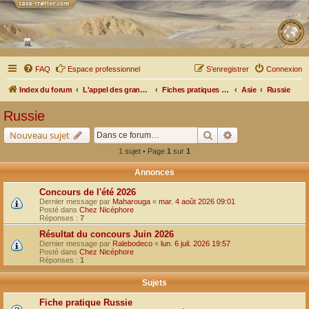
FAQ
Espace professionnel
S’enregistrer
Connexion
Index du forum
L'appel des grands espaces
Fiches pratiques par pays, pistes et bivouacs
Asie
Russie
Russie
Rechercher
Recherche avancé
Nouveau sujet
1 sujet • Page
1
sur
1
Annonces
Concours de l'été 2026
Dernier message par
Maharouga
«
mar. 4 août 2026 09:01
Posté dans
Chez Nicéphore
Réponses :
7
Résultat du concours Juin 2026
Dernier message par
Ralebodeco
«
lun. 6 juil. 2026 19:57
Posté dans
Chez Nicéphore
Réponses :
1
Sujets
Fiche pratique Russie