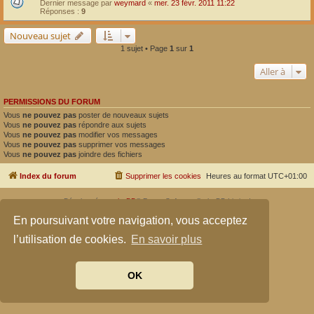
Dernier message par
weymard
«
mer. 23 févr. 2011 11:22
Réponses :
9
Nouveau sujet
1 sujet • Page
1
sur
1
Aller à
PERMISSIONS DU FORUM
Vous
ne pouvez pas
poster de nouveaux sujets
Vous
ne pouvez pas
répondre aux sujets
Vous
ne pouvez pas
modifier vos messages
Vous
ne pouvez pas
supprimer vos messages
Vous
ne pouvez pas
joindre des fichiers
Index du forum
Supprimer les cookies
Heures au format
UTC+01:00
Développé par
phpBB
® Forum Software © phpBB Limited
Traduit par
phpBB-fr.com
En poursuivant votre navigation, vous acceptez
Confidentialité
|
Conditions
l’utilisation de cookies.
En savoir plus
OK