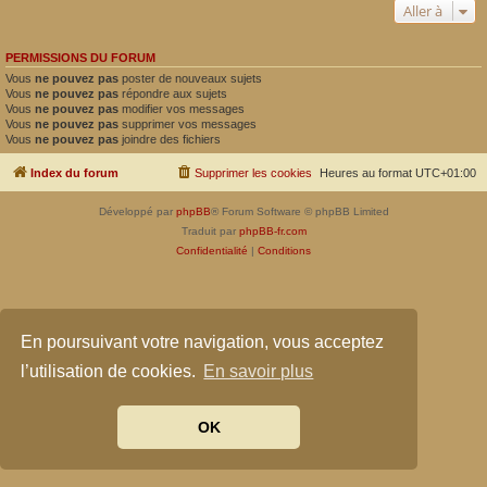
Aller à
PERMISSIONS DU FORUM
Vous
ne pouvez pas
poster de nouveaux sujets
Vous
ne pouvez pas
répondre aux sujets
Vous
ne pouvez pas
modifier vos messages
Vous
ne pouvez pas
supprimer vos messages
Vous
ne pouvez pas
joindre des fichiers
Index du forum
Supprimer les cookies
Heures au format
UTC+01:00
Développé par
phpBB
® Forum Software © phpBB Limited
Traduit par
phpBB-fr.com
Confidentialité
|
Conditions
En poursuivant votre navigation, vous acceptez
l’utilisation de cookies.
En savoir plus
OK