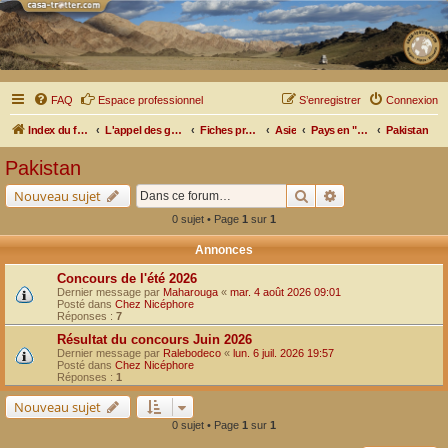
FAQ
Espace professionnel
S’enregistrer
Connexion
Index du forum
L'appel des grands espaces
Fiches pratiques par pays, pistes et bivouacs
Asie
Pays en "Stan"
Pakistan
Pakistan
Rechercher
Recherche avancé
Nouveau sujet
0 sujet • Page
1
sur
1
Annonces
Concours de l'été 2026
Dernier message par
Maharouga
«
mar. 4 août 2026 09:01
Posté dans
Chez Nicéphore
Réponses :
7
Résultat du concours Juin 2026
Dernier message par
Ralebodeco
«
lun. 6 juil. 2026 19:57
Posté dans
Chez Nicéphore
Réponses :
1
Nouveau sujet
0 sujet • Page
1
sur
1