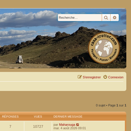
Rechercher
Recherc
S’enregistrer
Connexion
0 sujet • Page
1
sur
1
RÉPONSES
VUES
DERNIER MESSAGE
par
Maharouga
7
10727
mar. 4 août 2026 09:01