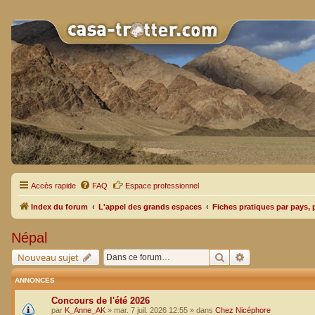
Accès rapide
FAQ
Espace professionnel
Index du forum
L'appel des grands espaces
Fiches pratiques par pays, 
Népal
Rechercher
Recherche avan
Nouveau sujet
ANNONCES
Concours de l'été 2026
par
K_Anne_AK
»
mar. 7 juil. 2026 12:55
» dans
Chez Nicéphore