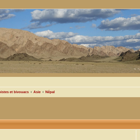
pistes et bivouacs
Asie
Népal
cée