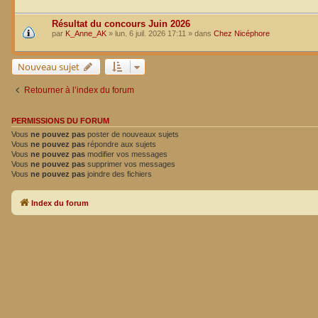
Résultat du concours Juin 2026
par
K_Anne_AK
»
lun. 6 juil. 2026 17:11
» dans
Chez Nicéphore
Nouveau sujet
Retourner à l’index du forum
PERMISSIONS DU FORUM
Vous
ne pouvez pas
poster de nouveaux sujets
Vous
ne pouvez pas
répondre aux sujets
Vous
ne pouvez pas
modifier vos messages
Vous
ne pouvez pas
supprimer vos messages
Vous
ne pouvez pas
joindre des fichiers
Index du forum