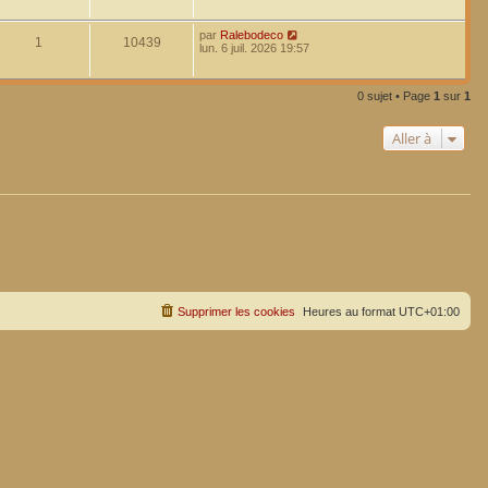
par
Ralebodeco
1
10439
lun. 6 juil. 2026 19:57
0 sujet • Page
1
sur
1
Aller à
Supprimer les cookies
Heures au format
UTC+01:00