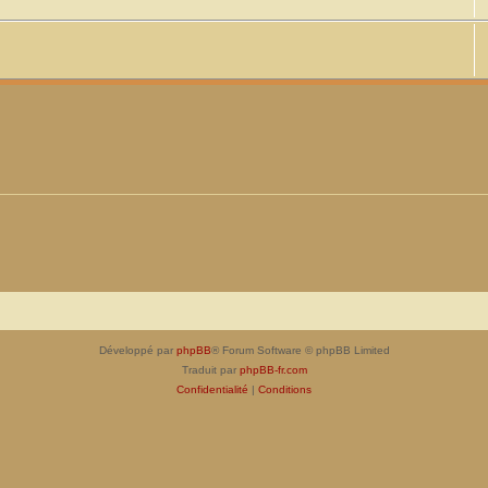
Développé par
phpBB
® Forum Software © phpBB Limited
Traduit par
phpBB-fr.com
Confidentialité
|
Conditions