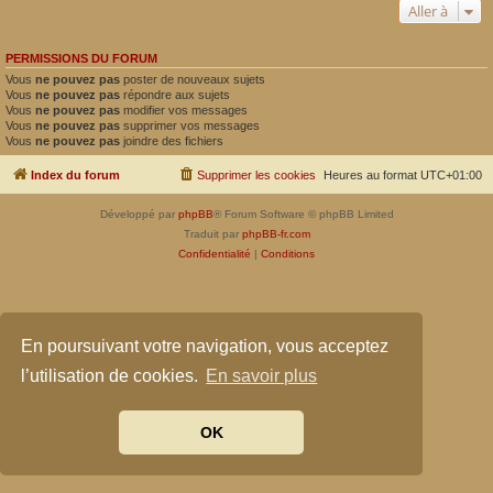
Aller à
PERMISSIONS DU FORUM
Vous
ne pouvez pas
poster de nouveaux sujets
Vous
ne pouvez pas
répondre aux sujets
Vous
ne pouvez pas
modifier vos messages
Vous
ne pouvez pas
supprimer vos messages
Vous
ne pouvez pas
joindre des fichiers
Index du forum
Supprimer les cookies
Heures au format
UTC+01:00
Développé par
phpBB
® Forum Software © phpBB Limited
Traduit par
phpBB-fr.com
Confidentialité
|
Conditions
En poursuivant votre navigation, vous acceptez
l’utilisation de cookies.
En savoir plus
OK