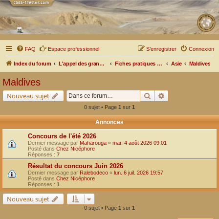
FAQ
Espace professionnel
S’enregistrer
Connexion
Index du forum
L'appel des grands espaces
Fiches pratiques par pays, pistes et bivouacs
Asie
Maldives
Maldives
Rechercher
Recherche avancé
Nouveau sujet
0 sujet • Page
1
sur
1
Annonces
Concours de l'été 2026
Dernier message par
Maharouga
«
mar. 4 août 2026 09:01
Posté dans
Chez Nicéphore
Réponses :
7
Résultat du concours Juin 2026
Dernier message par
Ralebodeco
«
lun. 6 juil. 2026 19:57
Posté dans
Chez Nicéphore
Réponses :
1
Nouveau sujet
0 sujet • Page
1
sur
1