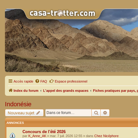
Accès rapide
FAQ
Espace professionnel
Index du forum
L'appel des grands espaces
Fiches pratiques par pays, 
Indonésie
Rechercher
Recherche avan
Nouveau sujet
ANNONCES
Concours de l'été 2026
par
K_Anne_AK
»
mar. 7 juil. 2026 12:55
» dans
Chez Nicéphore