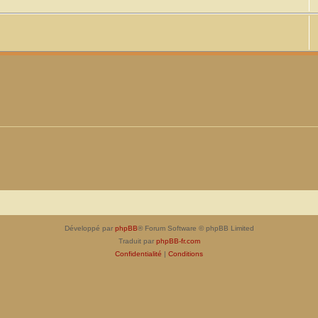
Développé par
phpBB
® Forum Software © phpBB Limited
Traduit par
phpBB-fr.com
Confidentialité
|
Conditions