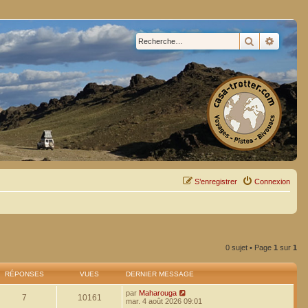
Rechercher
Recherc
S’enregistrer
Connexion
0 sujet • Page
1
sur
1
RÉPONSES
VUES
DERNIER MESSAGE
par
Maharouga
7
10161
mar. 4 août 2026 09:01