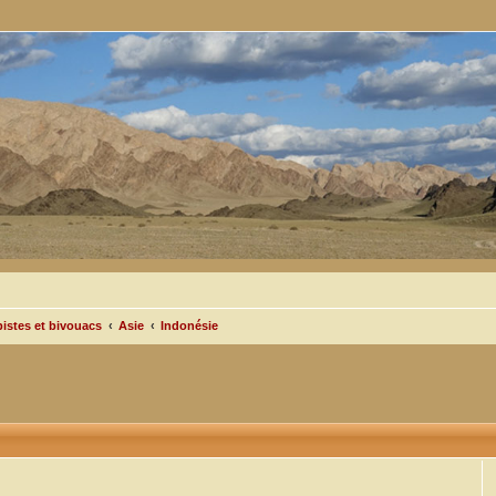
pistes et bivouacs
Asie
Indonésie
cée