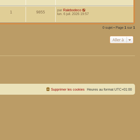
par
Ralebodeco
1
9855
lun. 6 juil. 2026 19:57
0 sujet • Page
1
sur
1
Aller à
Supprimer les cookies
Heures au format
UTC+01:00