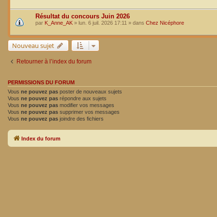
Résultat du concours Juin 2026
par
K_Anne_AK
»
lun. 6 juil. 2026 17:11
» dans
Chez Nicéphore
Nouveau sujet
Retourner à l’index du forum
PERMISSIONS DU FORUM
Vous
ne pouvez pas
poster de nouveaux sujets
Vous
ne pouvez pas
répondre aux sujets
Vous
ne pouvez pas
modifier vos messages
Vous
ne pouvez pas
supprimer vos messages
Vous
ne pouvez pas
joindre des fichiers
Index du forum