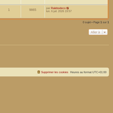
par
Ralebodeco
1
9865
lun. 6 juil. 2026 19:57
0 sujet • Page
1
sur
1
Aller à
Supprimer les cookies
Heures au format
UTC+01:00