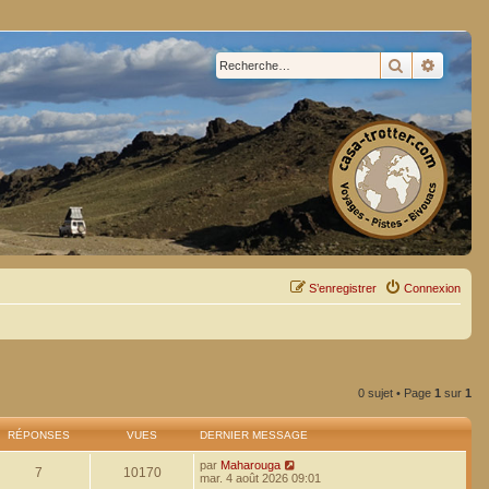
Rechercher
Recherc
S’enregistrer
Connexion
0 sujet • Page
1
sur
1
RÉPONSES
VUES
DERNIER MESSAGE
par
Maharouga
7
10170
mar. 4 août 2026 09:01