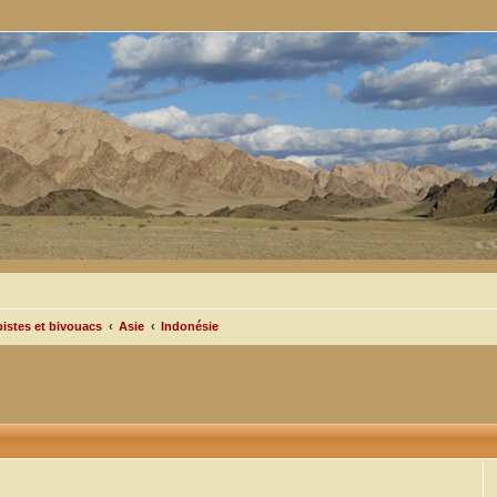
pistes et bivouacs
Asie
Indonésie
cée