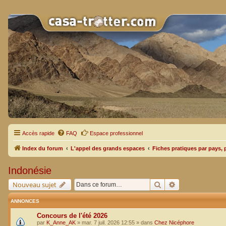
Accès rapide
FAQ
Espace professionnel
Index du forum
L'appel des grands espaces
Fiches pratiques par pays, 
Indonésie
Rechercher
Recherche avan
Nouveau sujet
ANNONCES
Concours de l'été 2026
par
K_Anne_AK
»
mar. 7 juil. 2026 12:55
» dans
Chez Nicéphore