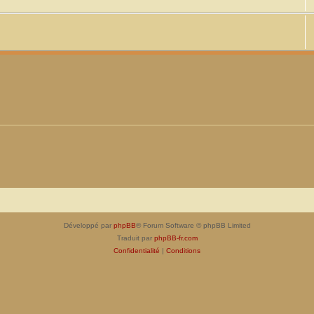
Développé par
phpBB
® Forum Software © phpBB Limited
Traduit par
phpBB-fr.com
Confidentialité
|
Conditions