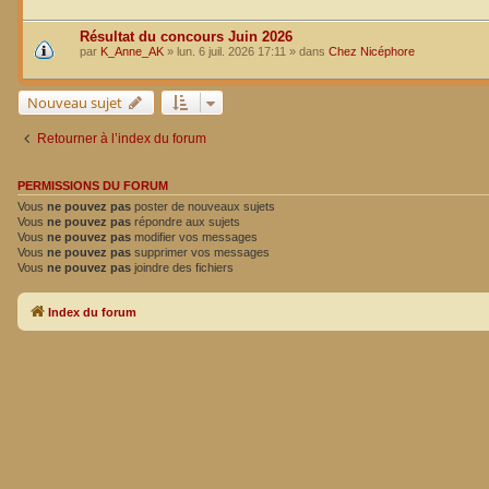
Résultat du concours Juin 2026
par
K_Anne_AK
»
lun. 6 juil. 2026 17:11
» dans
Chez Nicéphore
Nouveau sujet
Retourner à l’index du forum
PERMISSIONS DU FORUM
Vous
ne pouvez pas
poster de nouveaux sujets
Vous
ne pouvez pas
répondre aux sujets
Vous
ne pouvez pas
modifier vos messages
Vous
ne pouvez pas
supprimer vos messages
Vous
ne pouvez pas
joindre des fichiers
Index du forum