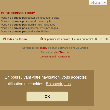
Aller à
PERMISSIONS DU FORUM
Vous
ne pouvez pas
poster de nouveaux sujets
Vous
ne pouvez pas
répondre aux sujets
Vous
ne pouvez pas
modifier vos messages
Vous
ne pouvez pas
supprimer vos messages
Vous
ne pouvez pas
joindre des fichiers
Index du forum
Supprimer les cookies
Heures au format
UTC+01:00
Développé par
phpBB
® Forum Software © phpBB Limited
Traduit par
phpBB-fr.com
Confidentialité
|
Conditions
En poursuivant votre navigation, vous acceptez
l’utilisation de cookies.
En savoir plus
OK