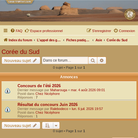
FAQ
Espace professionnel
S’enregistrer
Connexion
Index du forum
L'appel des grands espaces
Fiches pratiques par pays, pistes et bivouacs
Asie
Corée du Sud
Corée du Sud
Rechercher
Recherche avancé
Nouveau sujet
0 sujet • Page
1
sur
1
Annonces
Concours de l'été 2026
Dernier message par
Maharouga
«
mar. 4 août 2026 09:01
Posté dans
Chez Nicéphore
Réponses :
7
Résultat du concours Juin 2026
Dernier message par
Ralebodeco
«
lun. 6 juil. 2026 19:57
Posté dans
Chez Nicéphore
Réponses :
1
Nouveau sujet
0 sujet • Page
1
sur
1