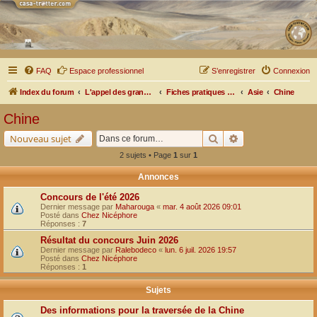
FAQ
Espace professionnel
S’enregistrer
Connexion
Index du forum
L'appel des grands espaces
Fiches pratiques par pays, pistes et bivouacs
Asie
Chine
Chine
Rechercher
Recherche avancé
Nouveau sujet
2 sujets • Page
1
sur
1
Annonces
Concours de l'été 2026
Dernier message par
Maharouga
«
mar. 4 août 2026 09:01
Posté dans
Chez Nicéphore
Réponses :
7
Résultat du concours Juin 2026
Dernier message par
Ralebodeco
«
lun. 6 juil. 2026 19:57
Posté dans
Chez Nicéphore
Réponses :
1
Sujets
Des informations pour la traversée de la Chine